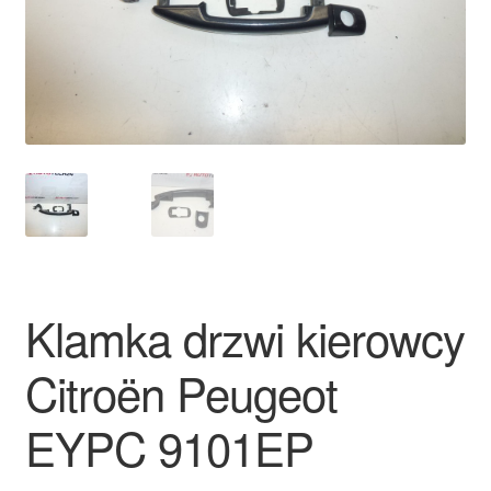
Płatności
Polityka prywatności
Procedura reklamacyjna
Skarga
Wózek
Klamka drzwi kierowcy
Zamówienia
Citroën Peugeot
Zasady i warunki
EYPC 9101EP