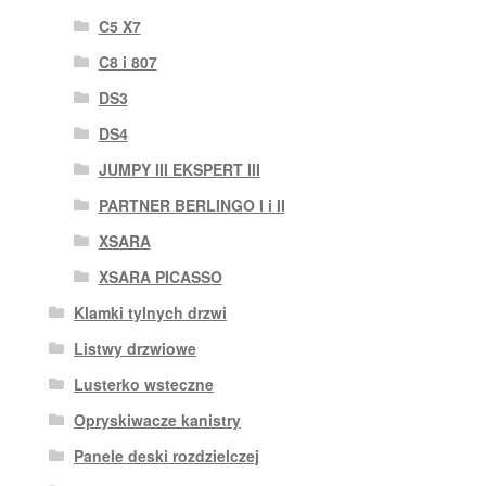
C5 X7
C8 i 807
DS3
DS4
JUMPY III EKSPERT III
PARTNER BERLINGO I i II
XSARA
XSARA PICASSO
Klamki tylnych drzwi
Listwy drzwiowe
Lusterko wsteczne
Opryskiwacze kanistry
Panele deski rozdzielczej