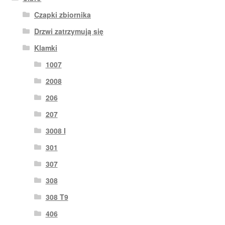
Czapki zbiornika
Drzwi zatrzymują się
Klamki
1007
2008
206
207
3008 I
301
307
308
308 T9
406