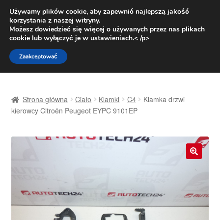
DOSTAWA od 31 zł
Używamy plików cookie, aby zapewnić najlepszą jakość
korzystania z naszej witryny.
Pn.-pt. 9:00-16:00
800 003 167
Możesz dowiedzieć się więcej o używanych przez nas plikach
cookie lub wyłączyć je w
ustawieniach
.< /p>
Przejdź
Przejdź
Menu
Zaakceptować
do
do
nawigacji
treści
Strona główna
Strona główna
Ciało
Klamki
C4
Klamka drzwi
Dostawa
kierowcy Citroën Peugeot EYPC 9101EP
Dostawa na cały świat
Kontakt
🔍
Moje konto
O nas