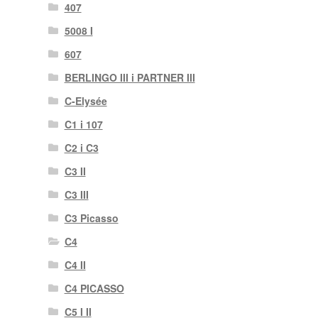
407
5008 I
607
BERLINGO III i PARTNER III
C-Elysée
C1 i 107
C2 i C3
C3 II
C3 III
C3 Picasso
C4
C4 II
C4 PICASSO
C5 I II