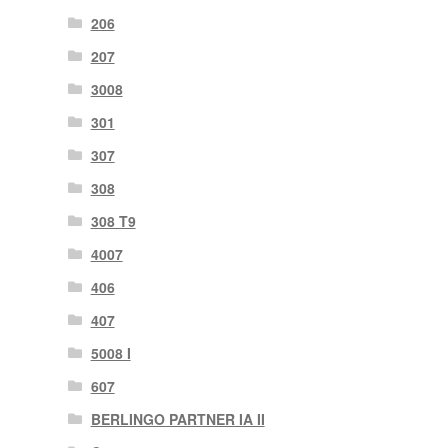
206
207
3008
301
307
308
308 T9
4007
406
407
5008 I
607
BERLINGO PARTNER IA II