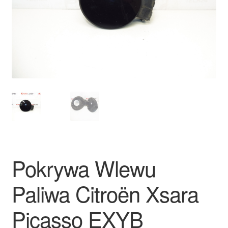
Płatności
Polityka prywatności
Procedura reklamacyjna
Skarga
Wózek
Zamówienia
Pokrywa Wlewu
Zasady i warunki
Paliwa Citroën Xsara
Picasso EXYB