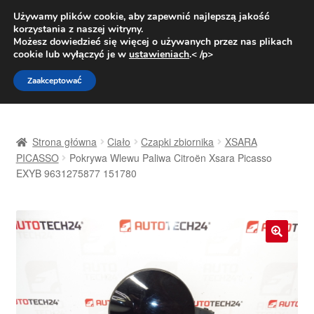
DOSTAWA od 31 zł
Używamy plików cookie, aby zapewnić najlepszą jakość
korzystania z naszej witryny.
Pn.-pt. 9:00-16:00
800 003 167
Możesz dowiedzieć się więcej o używanych przez nas plikach
cookie lub wyłączyć je w
ustawieniach
.< /p>
Przejdź
Przejdź
Menu
Zaakceptować
do
do
nawigacji
treści
Strona główna
Strona główna
Ciało
Czapki zbiornika
XSARA
Dostawa
PICASSO
Pokrywa Wlewu Paliwa Citroën Xsara Picasso
EXYB 9631275877 151780
Dostawa na cały świat
Kontakt
🔍
Moje konto
O nas