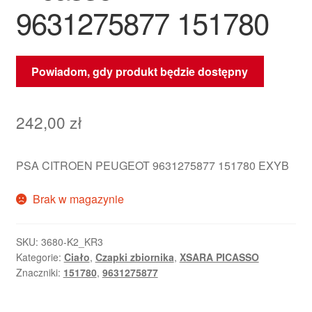
9631275877 151780
Powiadom, gdy produkt będzie dostępny
242,00
zł
PSA CITROEN PEUGEOT 9631275877 151780 EXYB
Brak w magazynie
SKU:
3680-K2_KR3
Kategorie:
Ciało
,
Czapki zbiornika
,
XSARA PICASSO
Znaczniki:
151780
,
9631275877