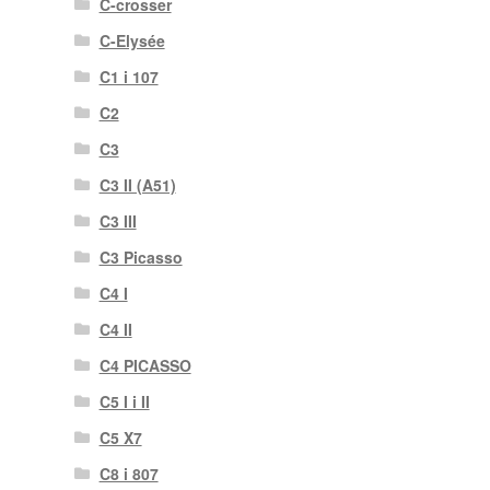
C-crosser
C-Elysée
C1 i 107
C2
C3
C3 II (A51)
C3 III
C3 Picasso
C4 I
C4 II
C4 PICASSO
C5 I i II
C5 X7
C8 i 807