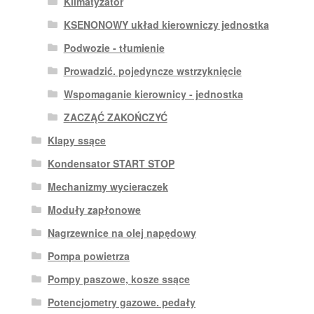
Klimatyzator
KSENONOWY układ kierowniczy jednostka
Podwozie - tłumienie
Prowadzić. pojedyncze wstrzyknięcie
Wspomaganie kierownicy - jednostka
ZACZĄĆ ZAKOŃCZYĆ
Klapy ssące
Kondensator START STOP
Mechanizmy wycieraczek
Moduły zapłonowe
Nagrzewnice na olej napędowy
Pompa powietrza
Pompy paszowe, kosze ssące
Potencjometry gazowe. pedały