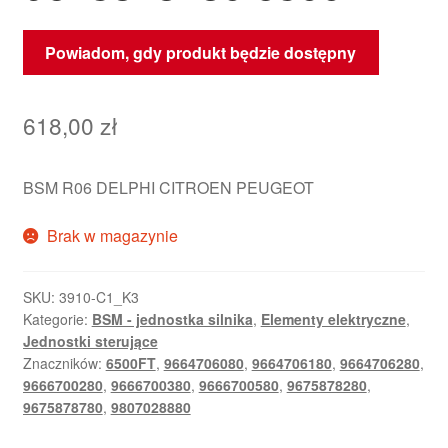
Powiadom, gdy produkt będzie dostępny
618,00
zł
BSM R06 DELPHI CITROEN PEUGEOT
Brak w magazynie
SKU:
3910-C1_K3
Kategorie:
BSM - jednostka silnika
,
Elementy elektryczne
,
Jednostki sterujące
Znaczników:
6500FT
,
9664706080
,
9664706180
,
9664706280
,
9666700280
,
9666700380
,
9666700580
,
9675878280
,
9675878780
,
9807028880