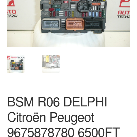
Płatności
Polityka prywatności
Procedura reklamacyjna
Skarga
Wózek
Zamówienia
BSM R06 DELPHI
Zasady i warunki
Citroën Peugeot
9675878780 6500FT