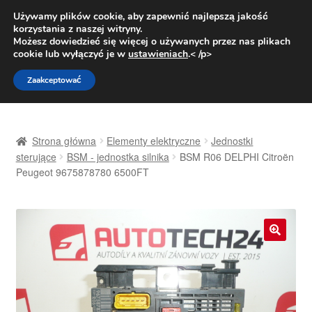
DOSTAWA od 31 zł
Używamy plików cookie, aby zapewnić najlepszą jakość
korzystania z naszej witryny.
Pn.-pt. 9:00-16:00
800 003 167
Możesz dowiedzieć się więcej o używanych przez nas plikach
cookie lub wyłączyć je w
ustawieniach
.< /p>
Przejdź
Przejdź
Menu
Zaakceptować
do
do
nawigacji
treści
Strona główna
Strona główna
Elementy elektryczne
Jednostki
Dostawa
sterujące
BSM - jednostka silnika
BSM R06 DELPHI Citroën
Peugeot 9675878780 6500FT
Dostawa na cały świat
Kontakt
🔍
Moje konto
O nas