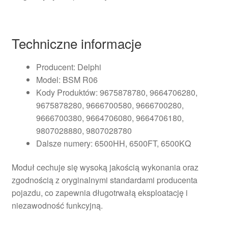
Techniczne informacje
Producent: Delphi
Model: BSM R06
Kody Produktów: 9675878780, 9664706280,
9675878280, 9666700580, 9666700280,
9666700380, 9664706080, 9664706180,
9807028880, 9807028780
Dalsze numery: 6500HH, 6500FT, 6500KQ
Moduł cechuje się wysoką jakością wykonania oraz
zgodnością z oryginalnymi standardami producenta
pojazdu, co zapewnia długotrwałą eksploatację i
niezawodność funkcyjną.