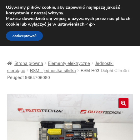
DOSTAWA od 31 zł
Używamy plików cookie, aby zapewnić najlepszą jakość
korzystania z naszej witryny.
Pn.-pt. 9:00-16:00
800 003 167
Możesz dowiedzieć się więcej o używanych przez nas plikach
cookie lub wyłączyć je w
ustawieniach
.< /p>
Przejdź
Przejdź
Menu
Zaakceptować
do
do
nawigacji
treści
Strona główna
Strona główna
Elementy elektryczne
Jednostki
Dostawa
sterujące
BSM - jednostka silnika
BSM R03 Delphi Citroën
Peugeot 9664706080
Dostawa na cały świat
Kontakt
🔍
Moje konto
O nas