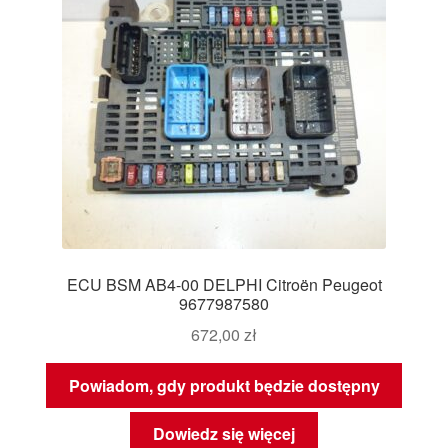
ECU BSM AB4-00 DELPHI Citroën Peugeot
9677987580
672,00
zł
Powiadom, gdy produkt będzie dostępny
Dowiedz się więcej