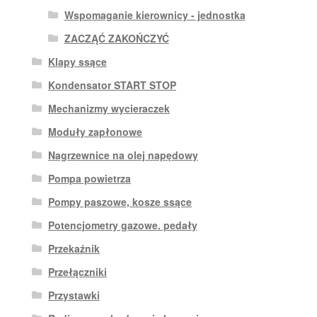
Wspomaganie kierownicy - jednostka
ZACZĄĆ ZAKOŃCZYĆ
Klapy ssące
Kondensator START STOP
Mechanizmy wycieraczek
Moduły zapłonowe
Nagrzewnice na olej napędowy
Pompa powietrza
Pompy paszowe, kosze ssące
Potencjometry gazowe. pedały
Przekaźnik
Przełączniki
Przystawki