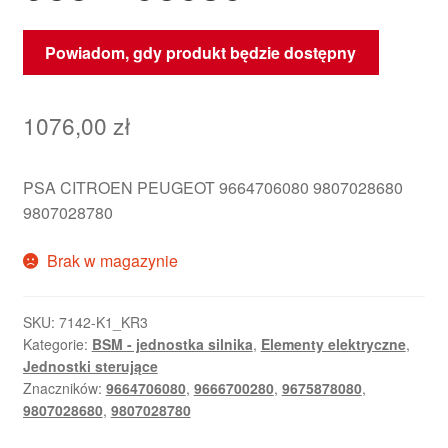
Powiadom, gdy produkt będzie dostępny
1076,00
zł
PSA CITROEN PEUGEOT 9664706080 9807028680
9807028780
Brak w magazynie
SKU:
7142-K1_KR3
Kategorie:
BSM - jednostka silnika
,
Elementy elektryczne
,
Jednostki sterujące
Znaczników:
9664706080
,
9666700280
,
9675878080
,
9807028680
,
9807028780