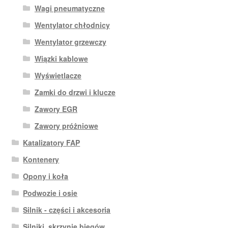
Wagi pneumatyczne
Wentylator chłodnicy
Wentylator grzewczy
Wiązki kablowe
Wyświetlacze
Zamki do drzwi i klucze
Zawory EGR
Zawory próżniowe
Katalizatory FAP
Kontenery
Opony i koła
Podwozie i osie
Silnik - części i akcesoria
Silniki, skrzynie biegów