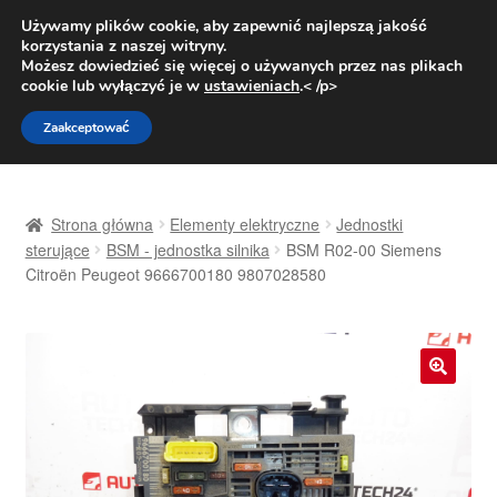
DOSTAWA od 31 zł
Używamy plików cookie, aby zapewnić najlepszą jakość
korzystania z naszej witryny.
Pn.-pt. 9:00-16:00
800 003 167
Możesz dowiedzieć się więcej o używanych przez nas plikach
cookie lub wyłączyć je w
ustawieniach
.< /p>
Przejdź
Przejdź
Menu
Zaakceptować
do
do
nawigacji
treści
Strona główna
Strona główna
Elementy elektryczne
Jednostki
Dostawa
sterujące
BSM - jednostka silnika
BSM R02-00 Siemens
Citroën Peugeot 9666700180 9807028580
Dostawa na cały świat
Kontakt
🔍
Moje konto
O nas