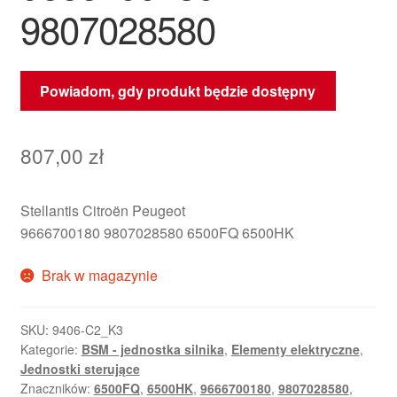
9807028580
Powiadom, gdy produkt będzie dostępny
807,00
zł
Stellantis Citroën Peugeot
9666700180 9807028580 6500FQ 6500HK
Brak w magazynie
SKU:
9406-C2_K3
Kategorie:
BSM - jednostka silnika
,
Elementy elektryczne
,
Jednostki sterujące
Znaczników:
6500FQ
,
6500HK
,
9666700180
,
9807028580
,