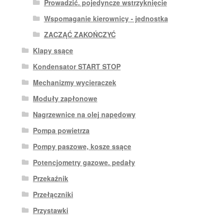
Prowadzić. pojedyncze wstrzyknięcie
Wspomaganie kierownicy - jednostka
ZACZĄĆ ZAKOŃCZYĆ
Klapy ssące
Kondensator START STOP
Mechanizmy wycieraczek
Moduły zapłonowe
Nagrzewnice na olej napędowy
Pompa powietrza
Pompy paszowe, kosze ssące
Potencjometry gazowe. pedały
Przekaźnik
Przełączniki
Przystawki