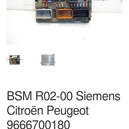
Płatności
Polityka prywatności
Procedura reklamacyjna
Skarga
Wózek
Zamówienia
BSM R02-00 Siemens
Zasady i warunki
Citroën Peugeot
9666700180