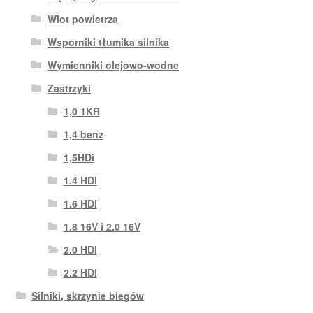
Wlot powietrza
Wsporniki tłumika silnika
Wymienniki olejowo-wodne
Zastrzyki
1,0 1KR
1,4 benz
1,5HDi
1.4 HDI
1.6 HDI
1.8 16V i 2.0 16V
2.0 HDI
2.2 HDI
Silniki, skrzynie biegów