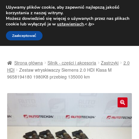
DOSTAWA od 31 zł
Używamy plików cookie, aby zapewnić najlepszą jakość
korzystania z naszej witryny.
Pn.-pt. 9:00-16:00
800 003 167
Możesz dowiedzieć się więcej o używanych przez nas plikach
cookie lub wyłączyć je w
ustawieniach
.< /p>
Przejdź
Przejdź
Menu
Zaakceptować
do
do
nawigacji
treści
Strona główna
Strona główna
Silnik - części i akcesoria
Zastrzyki
2.0
Dostawa
HDI
Zestaw wtryskiwaczy Siemens 2.0 HDI Klasa M
9658194180 1980K8 przebieg 135000 km
Dostawa na cały świat
Kontakt
🔍
Moje konto
O nas