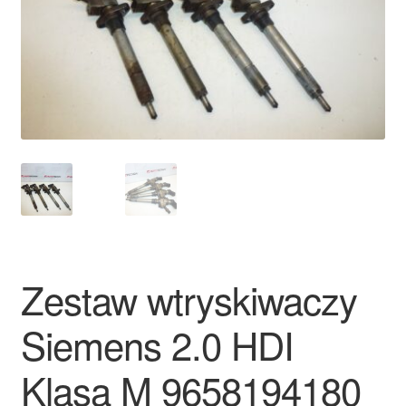
Płatności
Polityka prywatności
Procedura reklamacyjna
Skarga
Wózek
Zamówienia
Zestaw wtryskiwaczy
Zasady i warunki
Siemens 2.0 HDI
Klasa M 9658194180