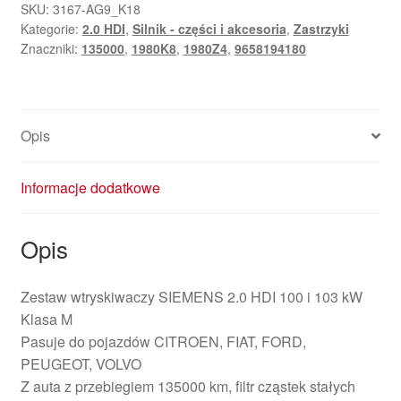
2.0
SKU:
3167-AG9_K18
Kategorie:
2.0 HDI
,
Silnik - części i akcesoria
,
Zastrzyki
HDI
Znaczniki:
135000
,
1980K8
,
1980Z4
,
9658194180
Klasa
M
9658194180
1980K8
Opis
przebieg
135000
km
Informacje dodatkowe
Opis
Zestaw wtryskiwaczy SIEMENS 2.0 HDI 100 i 103 kW
Klasa M
Pasuje do pojazdów CITROEN, FIAT, FORD,
PEUGEOT, VOLVO
Z auta z przebiegiem 135000 km, filtr cząstek stałych