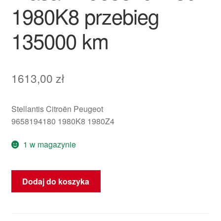
1980K8 przebieg
135000 km
1613,00
zł
Stellantis Citroën Peugeot
9658194180 1980K8 1980Z4
1 w magazynie
ilość
Dodaj do koszyka
Zestaw
wtryskiwaczy
Siemens