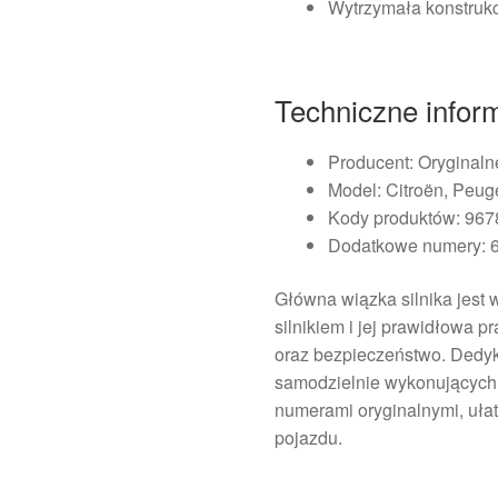
Wytrzymała konstrukc
Techniczne infor
Producent: Oryginal
Model: Citroën, Peug
Kody produktów: 96
Dodatkowe numery: 
Główna wiązka silnika jes
silnikiem i jej prawidłowa 
oraz bezpieczeństwo. Dedyk
samodzielnie wykonujących 
numerami oryginalnymi, ułat
pojazdu.