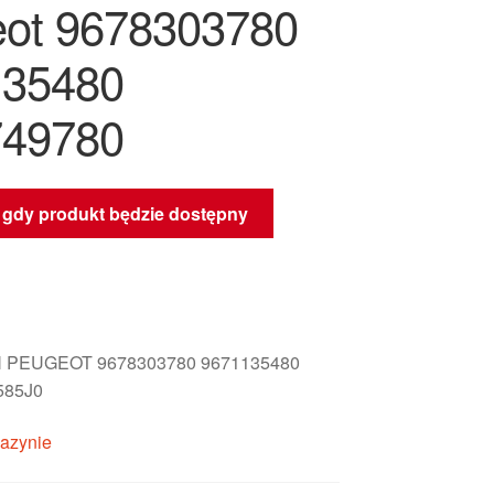
ot 9678303780
135480
749780
gdy produkt będzie dostępny
 PEUGEOT 9678303780 9671135480
585J0
azynie