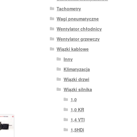
Tachometry
Wagi pneumatyczne
Wentylator chłodnicy
Wentylator grzewczy
Wiązki kablowe
Inny
Klimatyzacja
Wiązki drzwi
Wiązki silnika
1,0
1,0 KR
1,4 VTI
1,5HDi