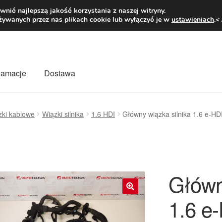
1 zł
Pn.-pt. 9
nić najlepszą jakość korzystania z naszej witryny.
żywanych przez nas plikach cookie lub wyłączyć je w
ustawieniach
.<
klamacje
Dostawa
wiat
Kontakt
Moje konto
O nas
Płatności
Polityka prywatności
zki kablowe
Wiązki silnika
1.6 HDI
Główny wiązka silnika 1.6 e-
mówienia
Zasady i warunki
Główn
1.6 e
🔍