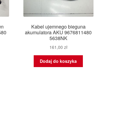
ën
Kabel ujemnego bieguna
580
akumulatora AKU 9676811480
5638NK
161,00
zł
Dodaj do koszyka