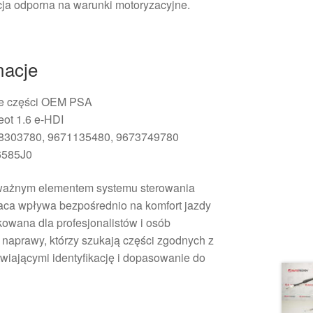
ja odporna na warunki motoryzacyjne.
macje
ne części OEM PSA
eot 1.6 e-HDI
78303780, 9671135480, 9673749780
6585J0
t ważnym elementem systemu sterowania
praca wpływa bezpośrednio na komfort jazdy
owana dla profesjonalistów i osób
naprawy, którzy szukają części zgodnych z
wiającymi identyfikację i dopasowanie do