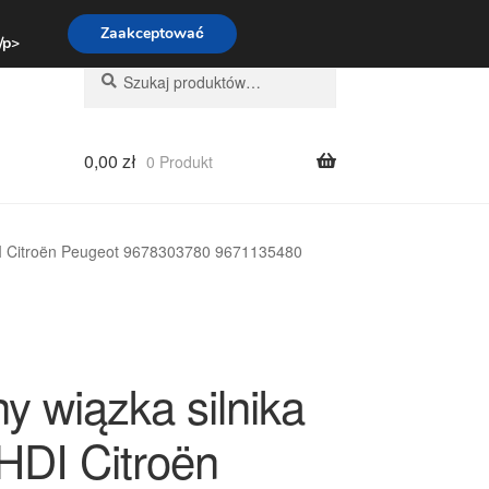
:00-16:00
800 003 167
Zaakceptować
 /p>
Szukaj:
Szukaj
0,00
zł
0 Produkt
HDI Citroën Peugeot 9678303780 9671135480
y wiązka silnika
-HDI Citroën