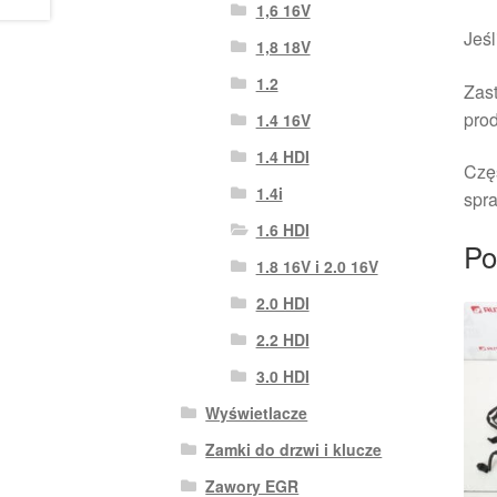
1,6 16V
Jeśl
1,8 18V
1.2
Zast
pro
1.4 16V
1.4 HDI
Czę
1.4i
spra
1.6 HDI
Po
1.8 16V i 2.0 16V
2.0 HDI
2.2 HDI
3.0 HDI
Wyświetlacze
Zamki do drzwi i klucze
Zawory EGR