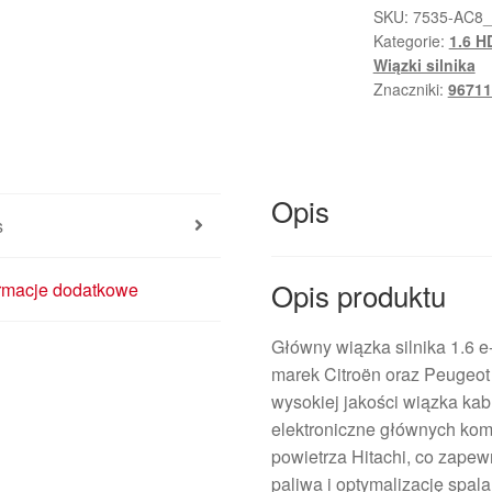
SKU:
7535-AC8
Kategorie:
1.6 H
Wiązki silnika
Znaczniki:
96711
Opis
s
Opis produktu
ormacje dodatkowe
Główny wiązka silnika 1.6 
marek Citroën oraz Peugeot
wysokiej jakości wiązka ka
elektroniczne głównych kom
powietrza Hitachi, co zapew
paliwa i optymalizację spala