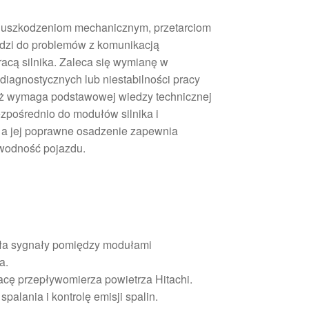
ć uszkodzeniom mechanicznym, przetarciom
wadzi do problemów z komunikacją
pracą silnika. Zaleca się wymianę w
diagnostycznych lub niestabilności pracy
aż wymaga podstawowej wiedzy technicznej
zpośrednio do modułów silnika i
 a jej poprawne osadzenie zapewnia
awodność pojazdu.
yła sygnały pomiędzy modułami
a.
acę przepływomierza powietrza Hitachi.
palania i kontrolę emisji spalin.