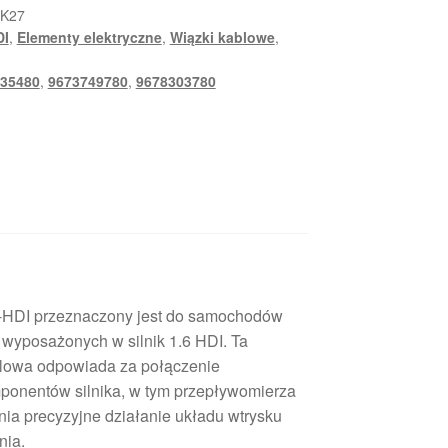
_K27
DI
,
Elementy elektryczne
,
Wiązki kablowe
,
35480
,
9673749780
,
9678303780
e-HDI przeznaczony jest do samochodów
 wyposażonych w silnik 1.6 HDI. Ta
blowa odpowiada za połączenie
ponentów silnika, w tym przepływomierza
nia precyzyjne działanie układu wtrysku
nia.