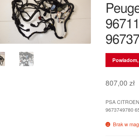
Peuge
9671
9673
Powiadom, 
807,00
zł
PSA CITROEN
9673749780 6
Brak w mag