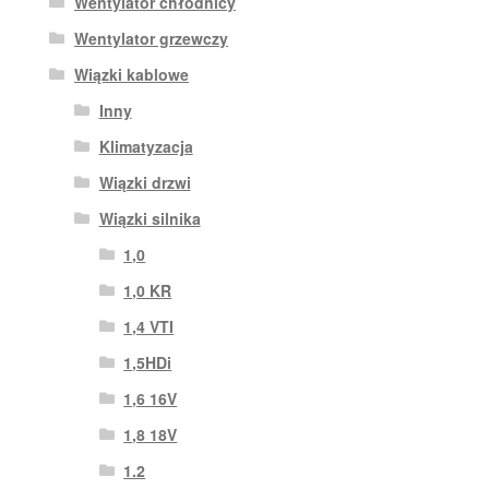
Wentylator chłodnicy
Wentylator grzewczy
Wiązki kablowe
Inny
Klimatyzacja
Wiązki drzwi
Wiązki silnika
1,0
1,0 KR
1,4 VTI
1,5HDi
1,6 16V
1,8 18V
1.2