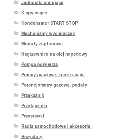
Jednostki sterujące
Klapy ssące
Kondensator START STOP
Mechanizmy wycieraczek
Moduły zapłonowe
Nagrzewnice na olej napędowy
Pompa powietrza
Pompy paszowe, kosze ssące
Potencjometry gazowe. pedały
Przekaźnik
Przełączniki
Przystawki
Radia samochodowe i akcesoria.
Rezystory