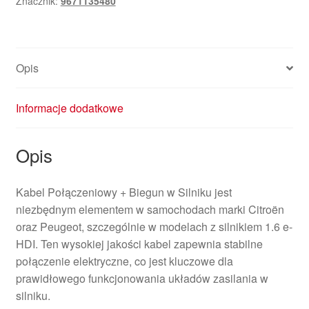
Znacznik:
9671135480
Citroën
Peugeot
9671135480
Opis
Informacje dodatkowe
Opis
Kabel Połączeniowy + Biegun w Silniku jest
niezbędnym elementem w samochodach marki Citroën
oraz Peugeot, szczególnie w modelach z silnikiem 1.6 e-
HDI. Ten wysokiej jakości kabel zapewnia stabilne
połączenie elektryczne, co jest kluczowe dla
prawidłowego funkcjonowania układów zasilania w
silniku.