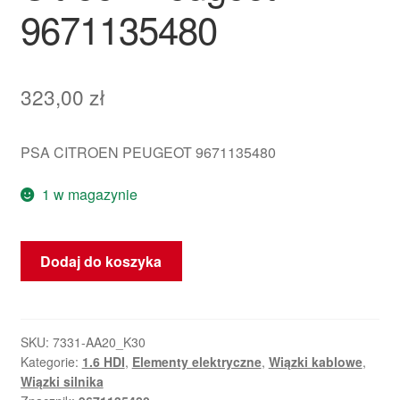
9671135480
323,00
zł
PSA CITROEN PEUGEOT 9671135480
1 w magazynie
ilość
Dodaj do koszyka
Kabel
połączeniowy
+
biegun
SKU:
7331-AA20_K30
Kategorie:
1.6 HDI
,
Elementy elektryczne
,
Wiązki kablowe
,
w
Wiązki silnika
silniku