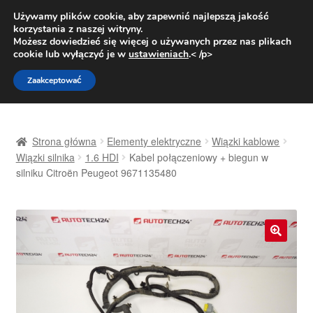
DOSTAWA od 31 zł
Używamy plików cookie, aby zapewnić najlepszą jakość
korzystania z naszej witryny.
Pn.-pt. 9:00-16:00
800 003 167
Możesz dowiedzieć się więcej o używanych przez nas plikach
cookie lub wyłączyć je w
ustawieniach
.< /p>
Przejdź
Przejdź
Menu
Zaakceptować
do
do
nawigacji
treści
Strona główna
Strona główna
Elementy elektryczne
Wiązki kablowe
Dostawa
Wiązki silnika
1.6 HDI
Kabel połączeniowy + biegun w
silniku Citroën Peugeot 9671135480
Dostawa na cały świat
Kontakt
🔍
Moje konto
O nas