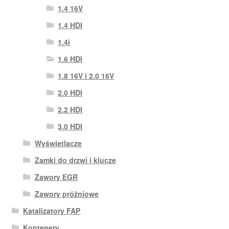
1.4 16V
1.4 HDI
1.4i
1.6 HDI
1.8 16V i 2.0 16V
2.0 HDI
2.2 HDI
3.0 HDI
Wyświetlacze
Zamki do drzwi i klucze
Zawory EGR
Zawory próżniowe
Katalizatory FAP
Kontenery