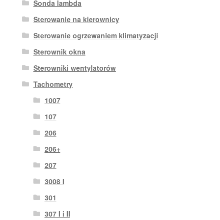
Sonda lambda
Sterowanie na kierownicy
Sterowanie ogrzewaniem klimatyzacji
Sterownik okna
Sterowniki wentylatorów
Tachometry
1007
107
206
206+
207
3008 I
301
307 I i II