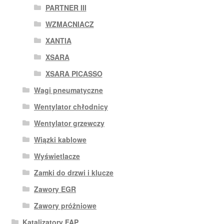
PARTNER III
WZMACNIACZ
XANTIA
XSARA
XSARA PICASSO
Wagi pneumatyczne
Wentylator chłodnicy
Wentylator grzewczy
Wiązki kablowe
Wyświetlacze
Zamki do drzwi i klucze
Zawory EGR
Zawory próżniowe
Katalizatory FAP