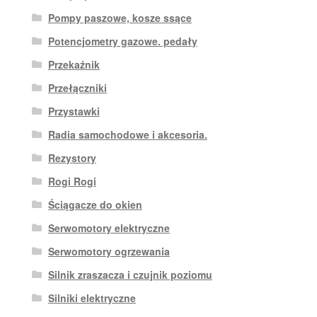
Pompy paszowe, kosze ssące
Potencjometry gazowe. pedały
Przekaźnik
Przełączniki
Przystawki
Radia samochodowe i akcesoria.
Rezystory
Rogi Rogi
Ściągacze do okien
Serwomotory elektryczne
Serwomotory ogrzewania
Silnik zraszacza i czujnik poziomu
Silniki elektryczne