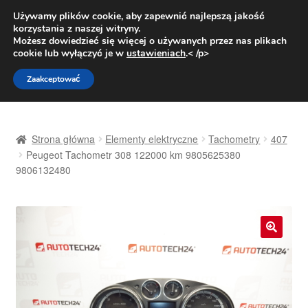
DOSTAWA od 31 zł
Używamy plików cookie, aby zapewnić najlepszą jakość
korzystania z naszej witryny.
Pn.-pt. 9:00-16:00
800 003 167
Możesz dowiedzieć się więcej o używanych przez nas plikach
cookie lub wyłączyć je w
ustawieniach
.< /p>
Przejdź
Przejdź
Menu
Zaakceptować
do
do
nawigacji
treści
Strona główna
Strona główna
Elementy elektryczne
Tachometry
407
Dostawa
Peugeot Tachometr 308 122000 km 9805625380
9806132480
Dostawa na cały świat
Kontakt
🔍
Moje konto
O nas