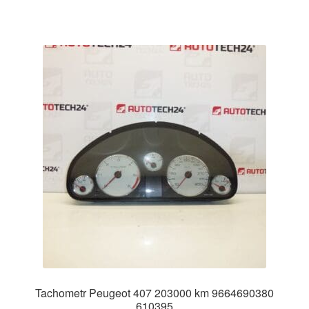
Tachometr Peugeot 407 203000 km 9664690380
610395