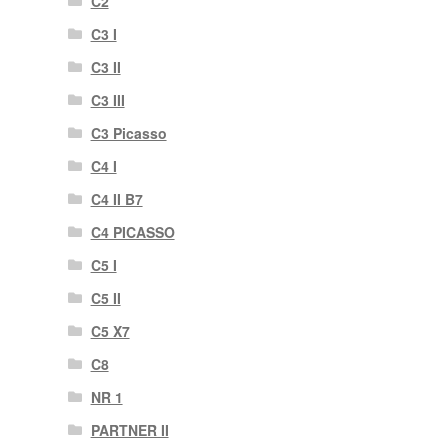
C2
C3 I
C3 II
C3 III
C3 Picasso
C4 I
C4 II B7
C4 PICASSO
C5 I
C5 II
C5 X7
C8
NR 1
PARTNER II