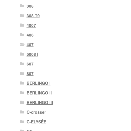
308
308 T9
4007
406
407
5008 I
607
807
BERLINGO I
BERLINGO II
BERLINGO III
C-crosser
C-ELYSÉE