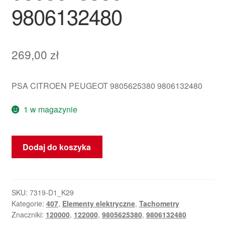
9806132480
269,00
zł
PSA CITROEN PEUGEOT 9805625380 9806132480
1 w magazynie
ilość
Dodaj do koszyka
Peugeot
Tachometr
308
122000
SKU:
7319-D1_K29
Kategorie:
407
,
Elementy elektryczne
,
Tachometry
km
Znaczniki:
120000
,
122000
,
9805625380
,
9806132480
9805625380