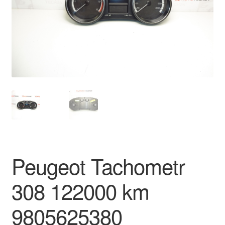
Płatności
Polityka prywatności
Procedura reklamacyjna
Skarga
Wózek
Zamówienia
Peugeot Tachometr
Zasady i warunki
308 122000 km
9805625380