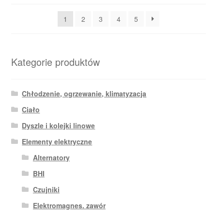
najnowszych
1
2
3
4
5
Kategorie produktów
Chłodzenie, ogrzewanie, klimatyzacja
Ciało
Dyszle i kolejki linowe
Elementy elektryczne
Alternatory
BHI
Czujniki
Elektromagnes. zawór