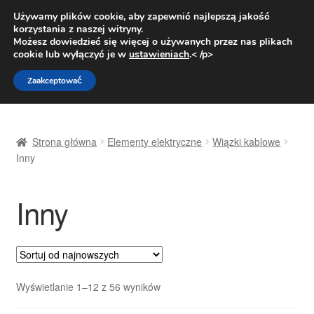
DOSTAWA od 31 zł
Używamy plików cookie, aby zapewnić najlepszą jakość
korzystania z naszej witryny.
Pn.-pt. 9:00-16:00
800 003 167
Możesz dowiedzieć się więcej o używanych przez nas plikach
cookie lub wyłączyć je w
ustawieniach
.< /p>
Przejdź
Przejdź
Menu
Zaakceptować
do
do
nawigacji
treści
Strona główna
Strona główna
Elementy elektryczne
Wiązki kablowe
Dostawa
Inny
Dostawa na cały świat
Inny
Kontakt
Moje konto
Posortowane
Wyświetlanie 1–12 z 56 wyników
O nas
według