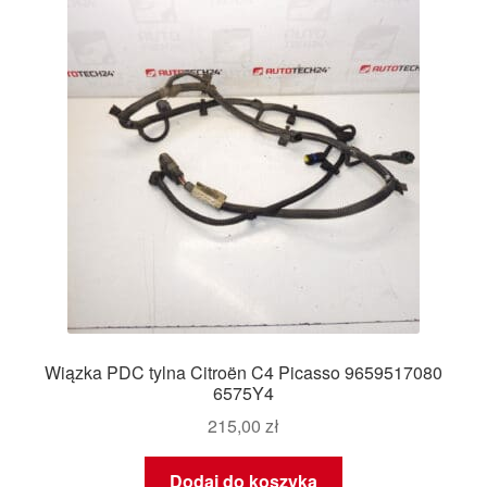
Wiązka PDC tylna Citroën C4 Picasso 9659517080
6575Y4
215,00
zł
Dodaj do koszyka