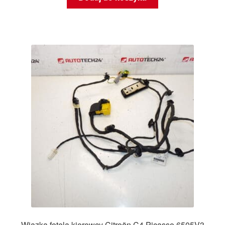
Wiązka fotela kierowcy Citroën C4 Picasso 6505V3