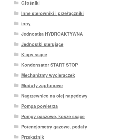
Głośniki
Inne sterowniki i przełączniki
inny
Jednostka HYDROAKTYWNA
Jednostki sterujące
Klapy ssące
Kondensator START STOP
Mechanizmy wycieraczek
Moduły zapłonowe
Nagrzewnice na olej napędowy
Pompa powietrza
Pompy paszowe, kosze ssące
Potencjometry gazowe. pedały
Przekaźnik