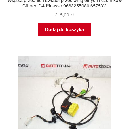
Wiązka przednich świateł przeciwmgielnych i czujników
Citroën C4 Picasso 9663255080 6575Y2
215,00
zł
Dodaj do koszyka