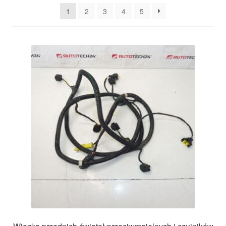
najnowszych
1
2
3
4
5
Płatności
Polityka prywatności
Procedura reklamacyjna
Skarga
Wózek
Zamówienia
Zasady i warunki