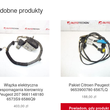
dobne produkty
Wiązka elektryczna
Pakiet Citroen Peugeot
wspomagania kierownicy
9653900780 6567LQ
Peugeot 207 9661148180
188,00
zł
6573S9 6586Q9
403,00
zł
Powiadom, gdy produkt