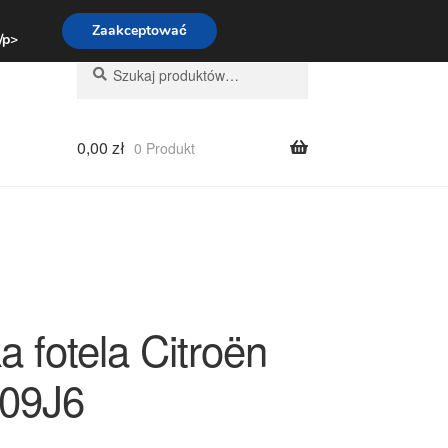
:00-16:00
800 003 167
Zaakceptować
 /p>
Szukaj:
Szukaj
0,00
zł
0 Produkt
 fotela Citroën
09J6