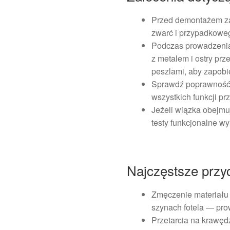
Przed demontażem za
zwarć i przypadkowe
Podczas prowadzenia
z metalem i ostry pr
peszlami, aby zapobi
Sprawdź poprawność p
wszystkich funkcji p
Jeżeli wiązka obejm
testy funkcjonalne w
Najczęstsze przy
Zmęczenie materiału
szynach fotela — pro
Przetarcia na krawęd