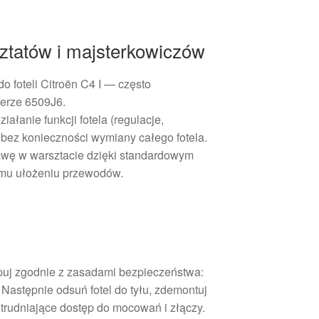
sztatów i majsterkowiczów
o foteli Citroën C4 I — często
erze 6509J6.
łanie funkcji fotela (regulacje,
 bez konieczności wymiany całego fotela.
awę w warsztacie dzięki standardowym
emu ułożeniu przewodów.
puj zgodnie z zasadami bezpieczeństwa:
 Następnie odsuń fotel do tyłu, zdemontuj
 utrudniające dostęp do mocowań i złączy.