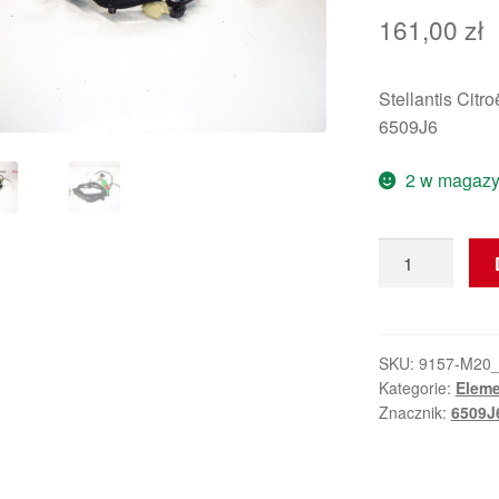
161,00
zł
Stellantis Citr
6509J6
2 w magazy
ilość
Wiązka
fotela
Citroën
C4
SKU:
9157-M20
Kategorie:
Eleme
6509J6
Znacznik:
6509J