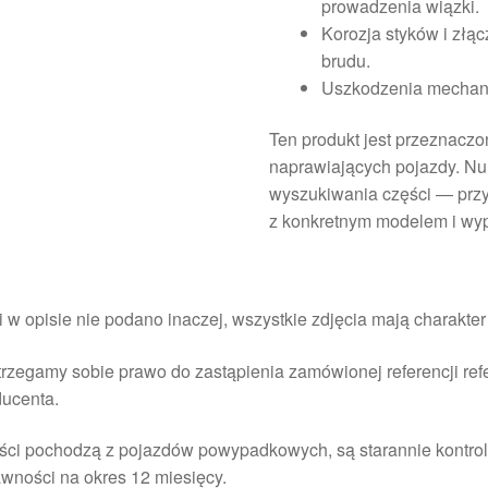
prowadzenia wiązki.
Korozja styków i zł
brudu.
Uszkodzenia mechani
Ten produkt jest przeznacz
naprawiających pojazdy. Nu
wyszukiwania części — prz
z konkretnym modelem i wy
i w opisie nie podano inaczej, wszystkie zdjęcia mają charakte
rzegamy sobie prawo do zastąpienia zamówionej referencji re
ducenta.
ści pochodzą z pojazdów powypadkowych, są starannie kontrol
wności na okres 12 miesięcy.