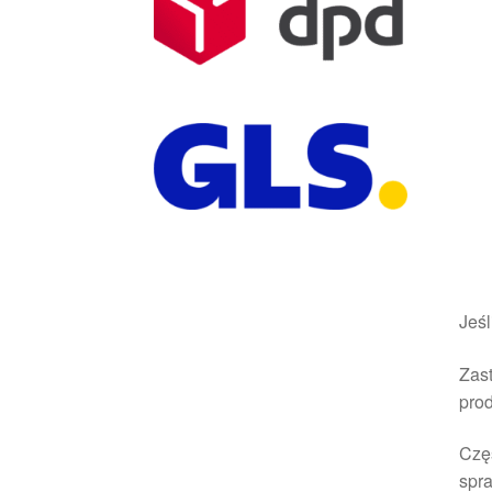
Jeśl
Zast
pro
Czę
spra