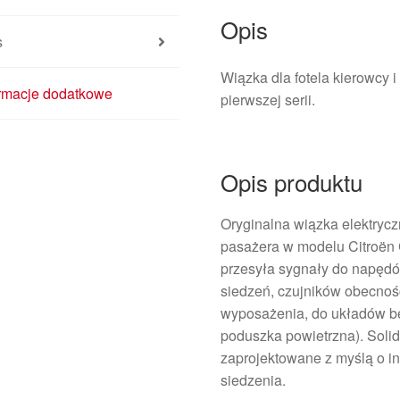
Opis
s
Wiązka dla fotela kierowcy
ormacje dodatkowe
pierwszej serii.
Opis produktu
Oryginalna wiązka elektrycz
pasażera w modelu Citroën C
przesyła sygnały do napędó
siedzeń, czujników obecnośc
wyposażenia, do układów be
poduszka powietrzna). Soli
zaprojektowane z myślą o in
siedzenia.