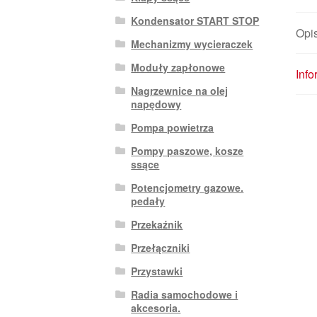
Kondensator START STOP
Opi
Mechanizmy wycieraczek
Moduły zapłonowe
Inf
Nagrzewnice na olej
napędowy
Pompa powietrza
Pompy paszowe, kosze
ssące
Potencjometry gazowe.
pedały
Przekaźnik
Przełączniki
Przystawki
Radia samochodowe i
akcesoria.