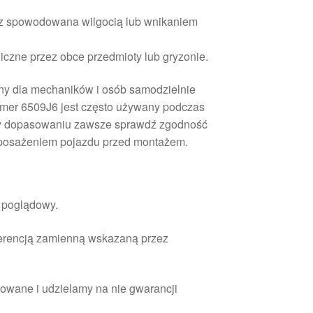
ącz spowodowana wilgocią lub wnikaniem
czne przez obce przedmioty lub gryzonie.
ony dla mechaników i osób samodzielnie
mer 6509J6 jest często używany podczas
y dopasowaniu zawsze sprawdź zgodność
posażeniem pojazdu przed montażem.
r poglądowy.
ferencją zamienną wskazaną przez
owane i udzielamy na nie gwarancji