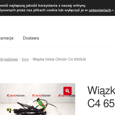
1 zł
Pn.-pt. 9
nić najlepszą jakość korzystania z naszej witryny.
żywanych przez nas plikach cookie lub wyłączyć je w
ustawieniach
.<
klamacje
Dostawa
wiat
Kontakt
Moje konto
O nas
Płatności
Polityka prywatności
zki kablowe
Inny
Wiązka fotela Citroën C4 6509J6
mówienia
Zasady i warunki
Wiązka
C4 65
🔍