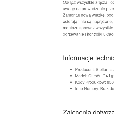
Odłącz wszystkie złącza i 
uwagę na prowadzenie prze
Zamontuj nową wiązkę, podł
ocierają i nie są naprężone,
montażu sprawdź wszystkie f
ogrzewanie i kontrolki ukł
Informacje techn
Producent: Stellantis 
Model: Citroën C4 I (
Kody Produktów: 65
Inne Numery: Brak d
Zalecenia dotycz