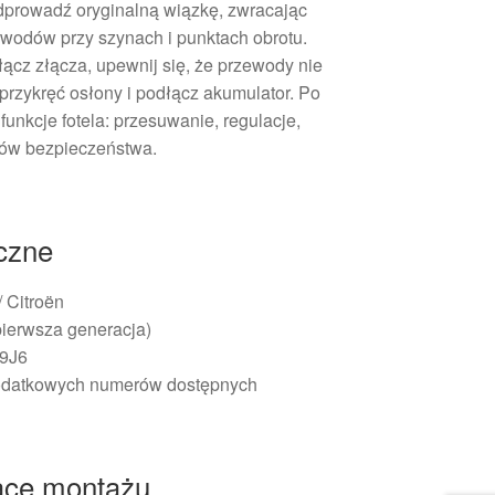
odprowadź oryginalną wiązkę, zwracając
wodów przy szynach i punktach obrotu.
ącz złącza, upewnij się, że przewody nie
 przykręć osłony i podłącz akumulator. Po
unkcje fotela: przesuwanie, regulacje,
adów bezpieczeństwa.
iczne
/ Citroën
pierwsza generacja)
09J6
odatkowych numerów dostępnych
ące montażu