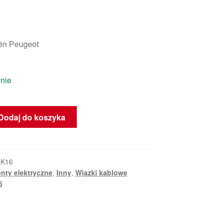
oën Peugeot
nie
Dodaj do koszyka
_K16
nty elektryczne
,
Inny
,
Wiązki kablowe
6