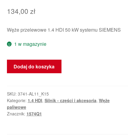
134,00
zł
Węże przelewowe 1.4 HDI 50 kW systemu SIEMENS
1 w magazynie
ilość
Dodaj do koszyka
Przewód
przelewowy
Citroën
Peugeot
SKU:
3741-AL11_K15
Kategorie:
1.4 HDI
,
Silnik - części i akcesoria
,
Węże
1574Q1
paliwowe
Znacznik:
1574Q1