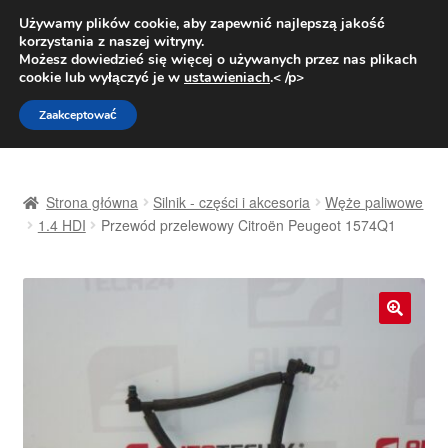
DOSTAWA od 31 zł
Używamy plików cookie, aby zapewnić najlepszą jakość
korzystania z naszej witryny.
Pn.-pt. 9:00-16:00
800 003 167
Możesz dowiedzieć się więcej o używanych przez nas plikach
cookie lub wyłączyć je w
ustawieniach
.< /p>
Przejdź
Przejdź
Menu
Zaakceptować
do
do
nawigacji
treści
Strona główna
Strona główna
Silnik - części i akcesoria
Węże paliwowe
Dostawa
1.4 HDI
Przewód przelewowy Citroën Peugeot 1574Q1
Dostawa na cały świat
Kontakt
🔍
Moje konto
O nas