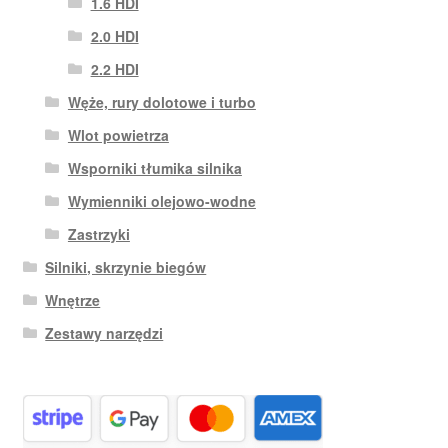
1.6 HDI
2.0 HDI
2.2 HDI
Węże, rury dolotowe i turbo
Wlot powietrza
Wsporniki tłumika silnika
Wymienniki olejowo-wodne
Zastrzyki
Silniki, skrzynie biegów
Wnętrze
Zestawy narzędzi