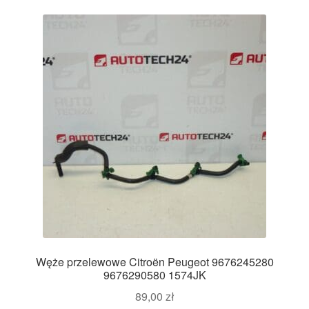
Węże przelewowe Citroën Peugeot 9676245280
9676290580 1574JK
89,00
zł