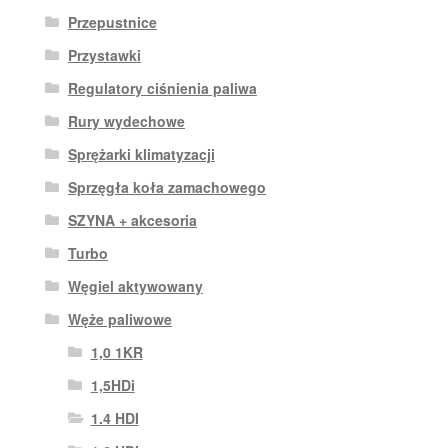
Przepustnice
Przystawki
Regulatory ciśnienia paliwa
Rury wydechowe
Sprężarki klimatyzacji
Sprzęgła koła zamachowego
SZYNA + akcesoria
Turbo
Węgiel aktywowany
Węże paliwowe
1,0 1KR
1,5HDi
1.4 HDI