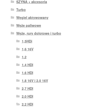
SZYNA + akcesoria
Turbo
Węgiel aktywowany
Węże paliwowe
Węże, rury dolotowe i turbo
1,5HDi
1,6 16V
1.2
1.4 HDI
1.6 HDI
1.8 16V i 2.0 16V
2,7 HDI
2.0 HDI
2.2 HDI