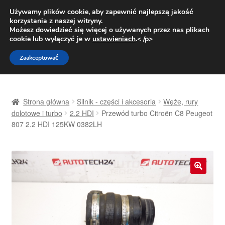
DOSTAWA od 31 zł
Używamy plików cookie, aby zapewnić najlepszą jakość
korzystania z naszej witryny.
Pn.-pt. 9:00-16:00
800 003 167
Możesz dowiedzieć się więcej o używanych przez nas plikach
cookie lub wyłączyć je w
ustawieniach
.< /p>
Przejdź
Przejdź
Menu
Zaakceptować
do
do
nawigacji
treści
Strona główna
Strona główna
Silnik - części i akcesoria
Węże, rury
Dostawa
dolotowe i turbo
2.2 HDI
Przewód turbo Citroën C8 Peugeot
807 2.2 HDI 125KW 0382LH
Dostawa na cały świat
Kontakt
🔍
Moje konto
O nas