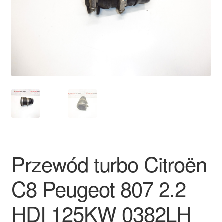
Płatności
Polityka prywatności
Procedura reklamacyjna
Skarga
Wózek
Zamówienia
Przewód turbo Citroën
Zasady i warunki
C8 Peugeot 807 2.2
HDI 125KW 0382LH