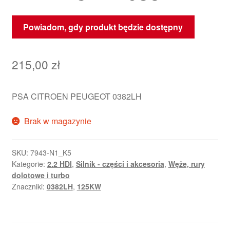
Powiadom, gdy produkt będzie dostępny
215,00
zł
PSA CITROEN PEUGEOT 0382LH
Brak w magazynie
SKU:
7943-N1_K5
Kategorie:
2.2 HDI
,
Silnik - części i akcesoria
,
Węże, rury
dolotowe i turbo
Znaczniki:
0382LH
,
125KW