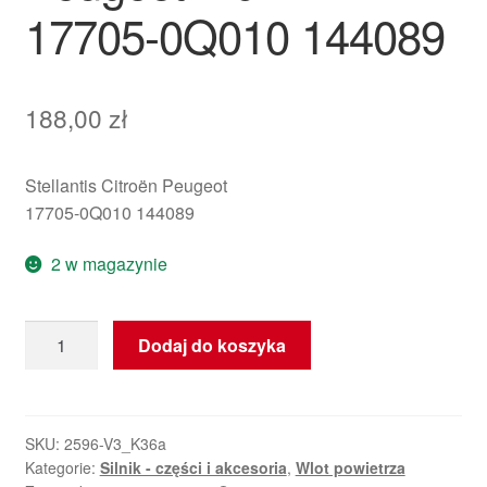
17705-0Q010 144089
188,00
zł
Stellantis Citroën Peugeot
17705-0Q010 144089
2 w magazynie
ilość
Dodaj do koszyka
Układ
dolotowy
powietrza
Citroën
SKU:
2596-V3_K36a
Kategorie:
Silnik - części i akcesoria
,
Wlot powietrza
Peugeot