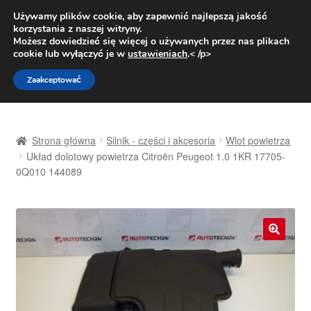
DOSTAWA od 31 zł
Używamy plików cookie, aby zapewnić najlepszą jakość
korzystania z naszej witryny.
Pn.-pt. 9:00-16:00
800 003 167
Możesz dowiedzieć się więcej o używanych przez nas plikach
cookie lub wyłączyć je w
ustawieniach
.< /p>
Przejdź
Przejdź
Menu
Zaakceptować
do
do
nawigacji
treści
Strona główna
Strona główna
Silnik - części i akcesoria
Wlot powietrza
Dostawa
Układ dolotowy powietrza Citroën Peugeot 1.0 1KR 17705-
0Q010 144089
Dostawa na cały świat
Kontakt
🔍
Moje konto
O nas