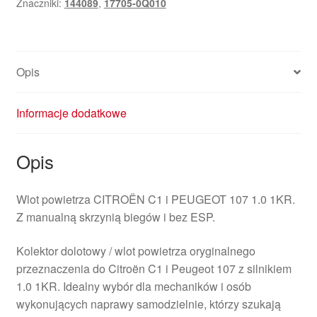
Znaczniki:
144089
,
17705-0Q010
1.0
1KR
17705-
0Q010
Opis
144089
Informacje dodatkowe
Opis
Wlot powietrza CITROËN C1 i PEUGEOT 107 1.0 1KR.
Z manualną skrzynią biegów i bez ESP.
Kolektor dolotowy / wlot powietrza oryginalnego
przeznaczenia do Citroën C1 i Peugeot 107 z silnikiem
1.0 1KR. Idealny wybór dla mechaników i osób
wykonujących naprawy samodzielnie, którzy szukają