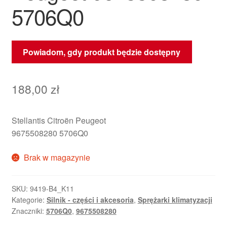
5706Q0
Powiadom, gdy produkt będzie dostępny
188,00
zł
Stellantis Citroën Peugeot
9675508280 5706Q0
Brak w magazynie
SKU:
9419-B4_K11
Kategorie:
Silnik - części i akcesoria
,
Sprężarki klimatyzacji
Znaczniki:
5706Q0
,
9675508280