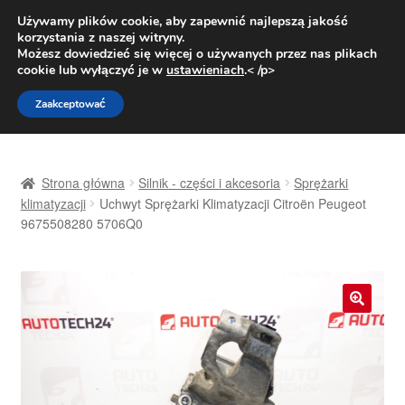
DOSTAWA od 31 zł
Używamy plików cookie, aby zapewnić najlepszą jakość
korzystania z naszej witryny.
Pn.-pt. 9:00-16:00
800 003 167
Możesz dowiedzieć się więcej o używanych przez nas plikach
cookie lub wyłączyć je w
ustawieniach
.< /p>
Przejdź
Przejdź
Menu
Zaakceptować
do
do
nawigacji
treści
Strona główna
Strona główna
Silnik - części i akcesoria
Sprężarki
Dostawa
klimatyzacji
Uchwyt Sprężarki Klimatyzacji Citroën Peugeot
9675508280 5706Q0
Dostawa na cały świat
Kontakt
🔍
Moje konto
O nas