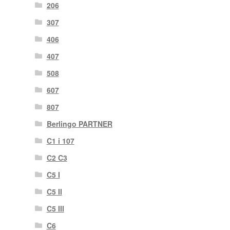
206
307
406
407
508
607
807
Berlingo PARTNER
C1 i 107
C2 C3
C5 I
C5 II
C5 III
C6