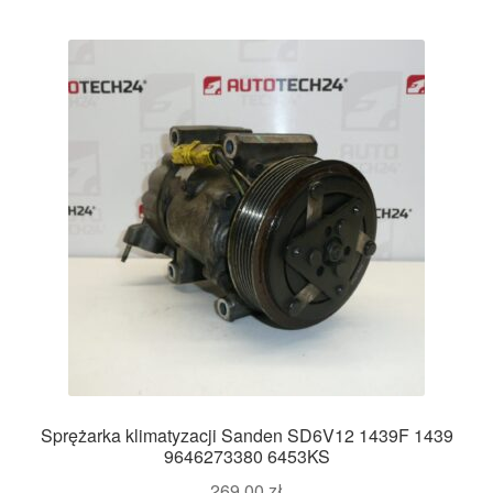
Sprężarka klimatyzacji Sanden SD6V12 1439F 1439
9646273380 6453KS
269,00
zł