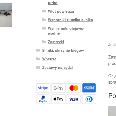
turbo
Wlot powietrza
Wsporniki tłumika silnika
Wymienniki olejowo-
wodne
Zastrzyki
Jeśl
Silniki, skrzynie biegów
Zast
Wnętrze
pro
Zestawy narzędzi
Czę
spra
Po