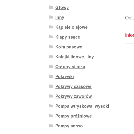
Głowy
Opi
Inny
Kąpiele olejowe
Inf
Klapy ssące
Koła pasowe
Kolejki linowe, liny
Osłony silnika
Pokrywki
Pokrywy czasowe
Pokrywy zaworów
Pompa wtryskowa. wysoki
Pompy próżniowe
Pompy serwo