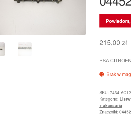
04452
Powiadom, 
215,00
zł
PSA CITROEN
Brak w mag
SKU:
7434-AC1
Kategorie:
Listw
+ akcesoria
Znaczniki:
04452