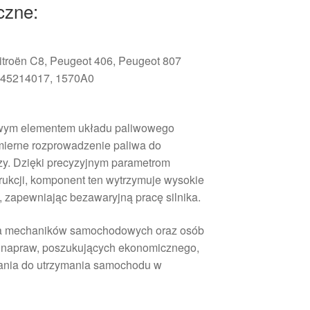
czne:
itroën C8, Peugeot 406, Peugeot 807
45214017, 1570A0
zowym elementem układu paliwowego
ierne rozprowadzenie paliwa do
y. Dzięki precyzyjnym parametrom
trukcji, komponent ten wytrzymuje wysokie
a, zapewniając bezawaryjną pracę silnika.
la mechaników samochodowych oraz osób
 napraw, poszukujących ekonomicznego,
ania do utrzymania samochodu w