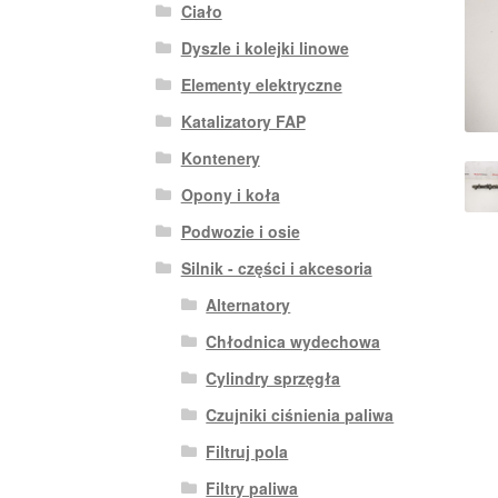
Ciało
Dyszle i kolejki linowe
Elementy elektryczne
Katalizatory FAP
Kontenery
Opony i koła
Podwozie i osie
Silnik - części i akcesoria
Alternatory
Chłodnica wydechowa
Cylindry sprzęgła
Czujniki ciśnienia paliwa
Filtruj pola
Filtry paliwa