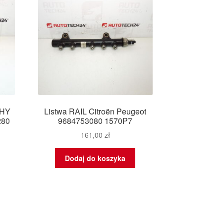
8HY
Listwa RAIL Citroën Peugeot
280
9684753080 1570P7
161,00
zł
Dodaj do koszyka