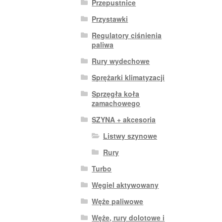
Przepustnice
Przystawki
Regulatory ciśnienia
paliwa
Rury wydechowe
Sprężarki klimatyzacji
Sprzęgła koła
zamachowego
SZYNA + akcesoria
Listwy szynowe
Rury
Turbo
Węgiel aktywowany
Węże paliwowe
Węże, rury dolotowe i