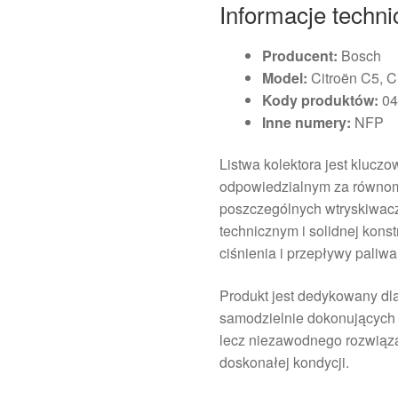
Informacje techni
Producent:
Bosch
Model:
Citroën C5, C
Kody produktów:
04
Inne numery:
NFP
Listwa kolektora jest kluc
odpowiedzialnym za równom
poszczególnych wtryskiwacz
technicznym i solidnej kons
ciśnienia i przepływy paliw
Produkt jest dedykowany d
samodzielnie dokonujących
lecz niezawodnego rozwiąz
doskonałej kondycji.