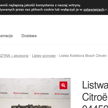
1 zł
Pn.-pt. 9
nić najlepszą jakość korzystania z naszej witryny.
żywanych przez nas plikach cookie lub wyłączyć je w
ustawieniach
.<
klamacje
Dostawa
wiat
Kontakt
Moje konto
O nas
Płatności
Polityka prywatności
SZYNA + akcesoria
Listwy szynowe
Listwa Kolektora Bosch Citro
mówienia
Zasady i warunki
Listw
Citro
🔍