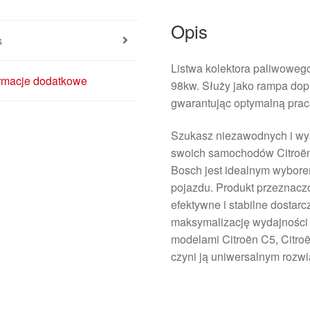
Opis
s
Listwa kolektora paliwoweg
ormacje dodatkowe
98kw. Służy jako rampa dop
gwarantując optymalną pracę
Szukasz niezawodnych i wys
swoich samochodów Citroën 
Bosch jest idealnym wybore
pojazdu. Produkt przeznaczo
efektywne i stabilne dostar
maksymalizację wydajności 
modelami Citroën C5, Citro
czyni ją uniwersalnym rozw