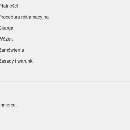
Płatności
Procedura reklamacyjna
Skarga
Wózek
Zamówienia
Zasady i warunki
ommerce
.