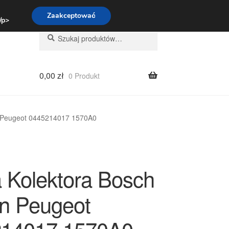
:00-16:00
800 003 167
Zaakceptować
 /p>
Szukaj:
Szukaj
0,00
zł
0 Produkt
ën Peugeot 0445214017 1570A0
a Kolektora Bosch
ën Peugeot