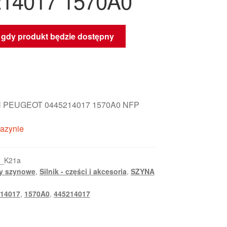
14017 1570A0
gdy produkt będzie dostępny
 PEUGEOT 0445214017 1570A0 NFP
azynie
2_K21a
y szynowe
,
Silnik - części i akcesoria
,
SZYNA
14017
,
1570A0
,
445214017