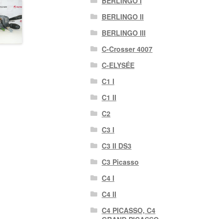
BERLINGO I
BERLINGO II
BERLINGO III
C-Crosser 4007
C-ELYSÉE
C1 I
C1 II
C2
C3 I
C3 II DS3
C3 Picasso
C4 I
C4 II
C4 PICASSO, C4