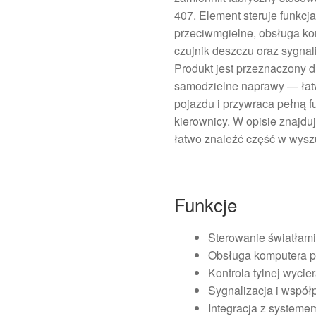
407. Element steruje funkcj
przeciwmgielne, obsługa ko
czujnik deszczu oraz sygna
Produkt jest przeznaczony 
samodzielne naprawy — łatw
pojazdu i przywraca pełną f
kierownicy. W opisie znajduj
łatwo znaleźć część w wysz
Funkcje
Sterowanie światłami
Obsługa komputera po
Kontrola tylnej wycier
Sygnalizacja i współ
Integracja z systeme