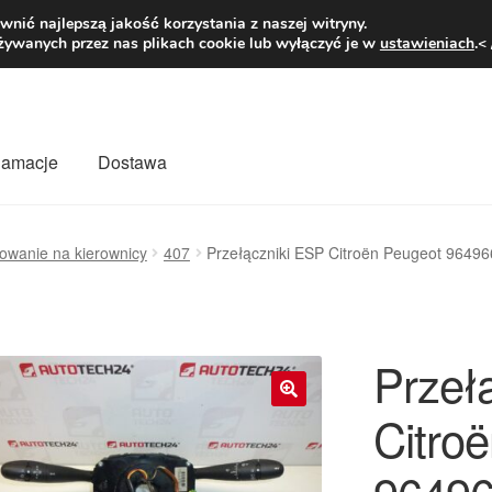
1 zł
Pn.-pt. 9
nić najlepszą jakość korzystania z naszej witryny.
żywanych przez nas plikach cookie lub wyłączyć je w
ustawieniach
.<
klamacje
Dostawa
wiat
Kontakt
Moje konto
O nas
Płatności
Polityka prywatności
owanie na kierownicy
407
Przełączniki ESP Citroën Peugeot 964
mówienia
Zasady i warunki
Przeł
Citro
🔍