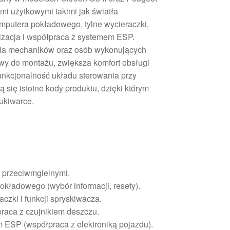
ami użytkowymi takimi jak światła
mputera pokładowego, tylne wycieraczki,
lizacja i współpraca z systemem ESP.
dla mechaników oraz osób wykonujących
y do montażu, zwiększa komfort obsługi
unkcjonalność układu sterowania przy
ą się istotne kody produktu, dzięki którym
ukiwarce.
 przeciwmgielnymi.
kładowego (wybór informacji, resety).
aczki i funkcji spryskiwacza.
praca z czujnikiem deszczu.
m ESP (współpraca z elektroniką pojazdu).