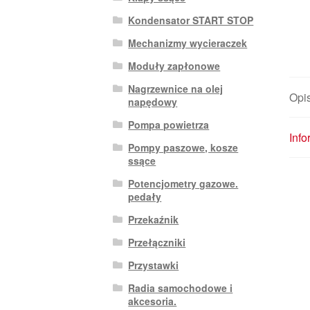
Kondensator START STOP
Mechanizmy wycieraczek
Moduły zapłonowe
Nagrzewnice na olej
Opi
napędowy
Pompa powietrza
Inf
Pompy paszowe, kosze
ssące
Potencjometry gazowe.
pedały
Przekaźnik
Przełączniki
Przystawki
Radia samochodowe i
akcesoria.