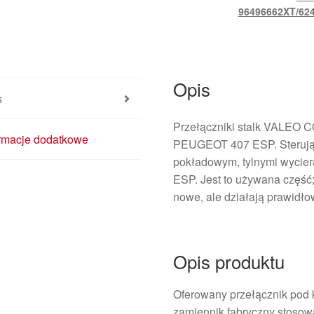
96496662XT/62
Opis
s
Przełączniki stalk VALEO
ormacje dodatkowe
PEUGEOT 407 ESP. Sterują 
pokładowym, tylnymi wycier
ESP. Jest to używana część;
nowe, ale działają prawidło
Opis produktu
Oferowany przełącznik pod
zamiennik fabryczny stosow