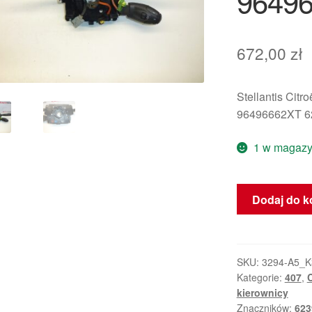
9649
672,00
zł
Stellantis Citr
96496662XT 6
1 w magazy
ilość
Dodaj do k
Przełączniki
ESP
Citroën
Peugeot
SKU:
3294-A5_K
Kategorie:
407
,
C
96496662XT
kierownicy
6242S5
Znaczników:
62