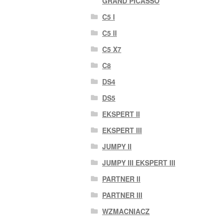
GRAND PICASSO
C5 I
C5 II
C5 X7
C8
DS4
DS5
EKSPERT II
EKSPERT III
JUMPY II
JUMPY III EKSPERT III
PARTNER II
PARTNER III
WZMACNIACZ