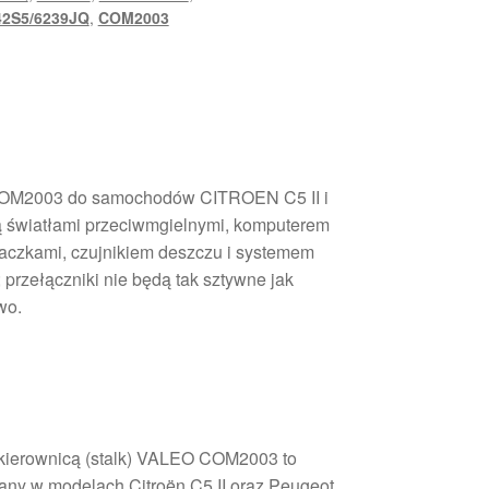
42S5/6239JQ
,
COM2003
 COM2003 do samochodów CITROEN C5 II i
światłami przeciwmgielnymi, komputerem
aczkami, czujnikiem deszczu i systemem
 przełączniki nie będą tak sztywne jak
wo.
 kierownicą (stalk) VALEO COM2003 to
any w modelach Citroën C5 II oraz Peugeot