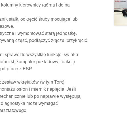
kolumny kierownicy (górna i dolna
nik stalk, odkręcić śruby mocujące lub
tażowe.
tryczne i wymontować starą jednostkę.
waną część, podłączyć złącze, przykręcić
i sprawdzić wszystkie funkcje: światła
eraczki, komputer pokładowy, reakcję
spółpracę z ESP.
 zestaw wkrętaków (w tym Torx),
ontażu osłon i miernik napięcia. Jeśli
 mechanicznie lub po naprawie występują
za diagnostyka może wymagać
warsztatowego.