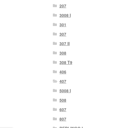
207
3008 I
301
307
307 II
308
308 T9
406
407
5008 I
508
607
807