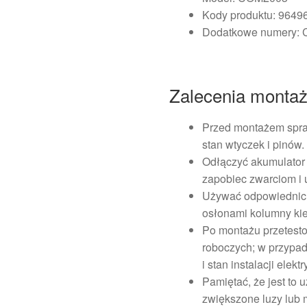
Kody produktu: 964
Dodatkowe numery:
Zalecenia monta
Przed montażem spra
stan wtyczek i pinów.
Odłączyć akumulator
zapobiec zwarciom i u
Używać odpowiednich 
osłonami kolumny kie
Po montażu przetest
roboczych; w przypa
i stan instalacji elekt
Pamiętać, że jest t
zwiększone luzy lub