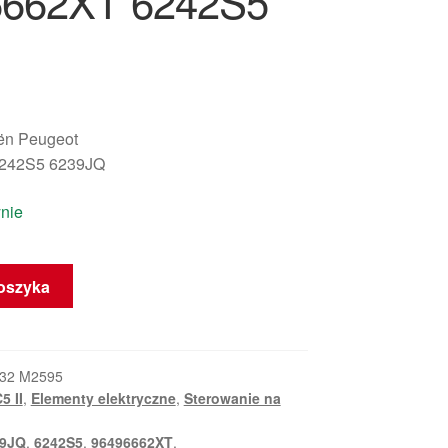
6662XT 6242S5
oën Peugeot
242S5 6239JQ
nie
oszyka
32 M2595
5 II
,
Elementy elektryczne
,
Sterowanie na
39JQ
,
6242S5
,
96496662XT
,