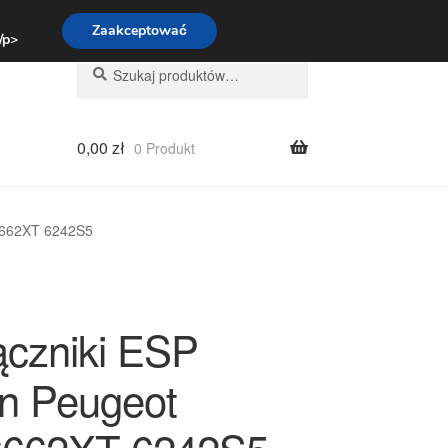
:00-16:00
800 003 167
Zaakceptować
 /p>
Szukaj:
Szukaj
0,00
zł
0 Produkt
96662XT 6242S5
ączniki ESP
ën Peugeot