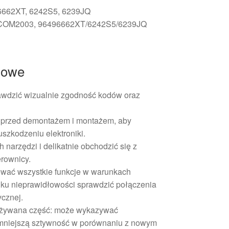
96662XT, 6242S5, 6239JQ
 COM2003, 96496662XT/6242S5/6239JQ
żowe
wdzić wizualnie zgodność kodów oraz
 przed demontażem i montażem, aby
szkodzeniu elektroniki.
narzędzi i delikatnie obchodzić się z
rownicy.
ować wszystkie funkcje w warunkach
dku nieprawidłowości sprawdzić połączenia
rycznej.
o używana część: może wykazywać
 mniejszą sztywność w porównaniu z nowym