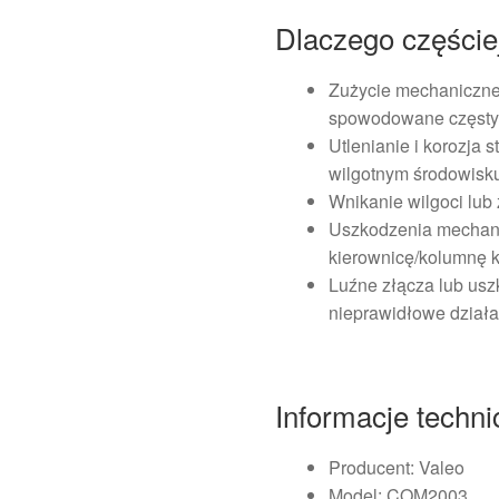
Dlaczego częściej
Zużycie mechaniczne
spowodowane częst
Utlenianie i korozja 
wilgotnym środowisku
Wnikanie wilgoci lub
Uszkodzenia mechanic
kierownicę/kolumnę k
Luźne złącza lub us
nieprawidłowe działa
Informacje techn
Producent: Valeo
Model: COM2003