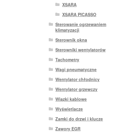
XSARA
XSARA PICASSO
Sterowanie ogrzewaniem
klimatyzacji
Sterownik okna
Sterowniki wentylatorów
Tachometry
Wagi pneumatyczne
Wentylator chłodnicy
Wentylator grzewczy
Wiązki kablowe
Wyświetlacze
Zamki do drzwi i klucze
Zawory EGR