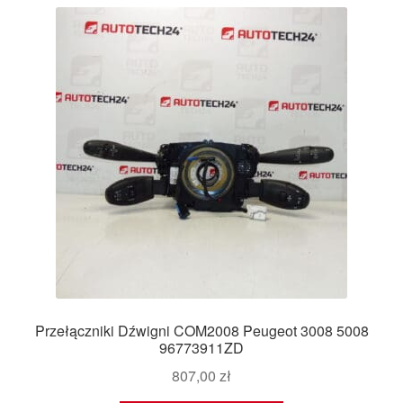
najnowszych
Płatności
Polityka prywatności
Procedura reklamacyjna
Skarga
Wózek
Zamówienia
Zasady i warunki
Przełączniki Dźwigni COM2008 Peugeot 3008 5008
96773911ZD
807,00
zł