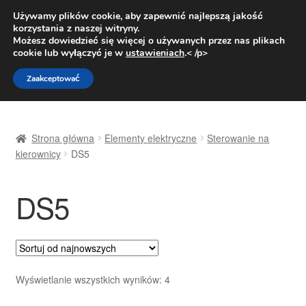
DOSTAWA od 31 zł
Używamy plików cookie, aby zapewnić najlepszą jakość
korzystania z naszej witryny.
Pn.-pt. 9:00-16:00
800 003 167
Możesz dowiedzieć się więcej o używanych przez nas plikach
cookie lub wyłączyć je w
ustawieniach
.< /p>
Przejdź
Przejdź
Menu
Zaakceptować
do
do
nawigacji
treści
Strona główna
Strona główna
Elementy elektryczne
Sterowanie na
Dostawa
kierownicy
DS5
Dostawa na cały świat
DS5
Kontakt
Moje konto
Posortowane
Wyświetlanie wszystkich wyników: 4
O nas
według