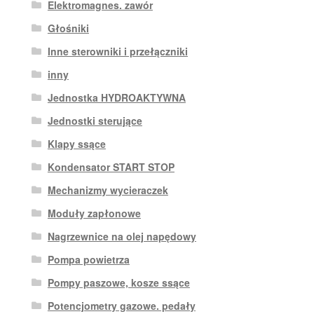
Elektromagnes. zawór
Głośniki
Inne sterowniki i przełączniki
inny
Jednostka HYDROAKTYWNA
Jednostki sterujące
Klapy ssące
Kondensator START STOP
Mechanizmy wycieraczek
Moduły zapłonowe
Nagrzewnice na olej napędowy
Pompa powietrza
Pompy paszowe, kosze ssące
Potencjometry gazowe. pedały