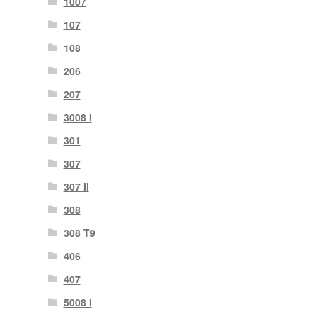
1007
107
108
206
207
3008 I
301
307
307 II
308
308 T9
406
407
5008 I