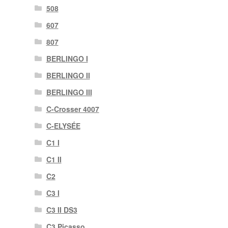
508
607
807
BERLINGO I
BERLINGO II
BERLINGO III
C-Crosser 4007
C-ELYSÉE
C1 I
C1 II
C2
C3 I
C3 II DS3
C3 Picasso