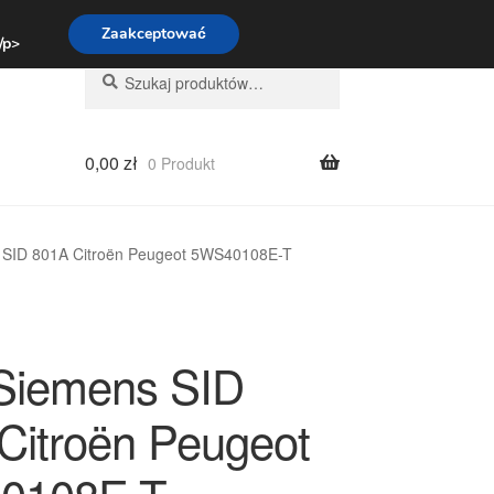
:00-16:00
800 003 167
Zaakceptować
 /p>
Szukaj:
Szukaj
0,00
zł
0 Produkt
SID 801A Citroën Peugeot 5WS40108E-T
Siemens SID
Citroën Peugeot