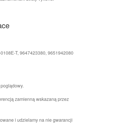
ace
40108E-T, 9647423380, 9651942080
r poglądowy.
ferencją zamienną wskazaną przez
owane i udzielamy na nie gwarancji