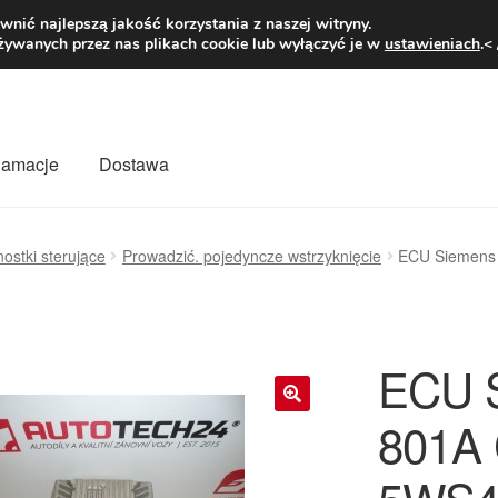
1 zł
Pn.-pt. 9
nić najlepszą jakość korzystania z naszej witryny.
żywanych przez nas plikach cookie lub wyłączyć je w
ustawieniach
.<
klamacje
Dostawa
wiat
Kontakt
Moje konto
O nas
Płatności
Polityka prywatności
ostki sterujące
Prowadzić. pojedyncze wstrzyknięcie
ECU Siemens 
mówienia
Zasady i warunki
ECU 
801A 
🔍