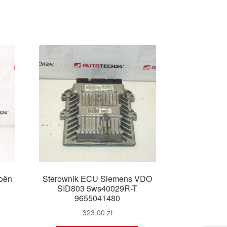
oën
Sterownik ECU Siemens VDO
SID803 5ws40029R-T
9655041480
323,00
zł