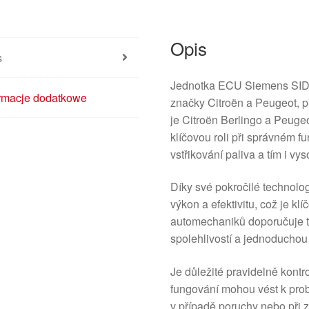
Opis
s
Jednotka ECU Siemens SID 8
ormacje dodatkowe
značky Citroën a Peugeot, 
je Citroën Berlingo a Peugeot
klíčovou roli při správném f
vstřikování paliva a tím i vy
Díky své pokročilé technolo
výkon a efektivitu, což je k
automechaniků doporučuje t
spolehlivostí a jednoduchou 
Je důležité pravidelně kontr
fungování mohou vést k pr
v případě poruchy nebo při 