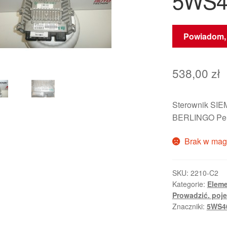
5WS4
Powiadom, 
538,00
zł
Sterownik SIE
BERLINGO Pe
Brak w mag
SKU:
2210-C2
Kategorie:
Eleme
Prowadzić. poj
Znaczniki:
5WS4