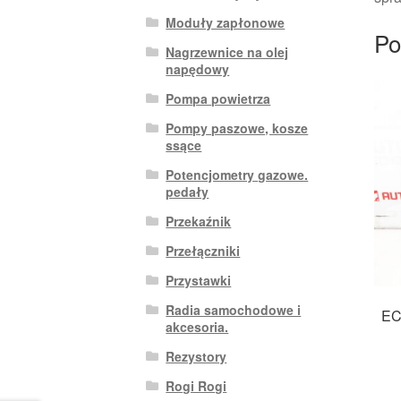
Moduły zapłonowe
Po
Nagrzewnice na olej
napędowy
Pompa powietrza
Pompy paszowe, kosze
ssące
Potencjometry gazowe.
pedały
Przekaźnik
Przełączniki
Przystawki
Radia samochodowe i
EC
akcesoria.
Rezystory
Rogi Rogi