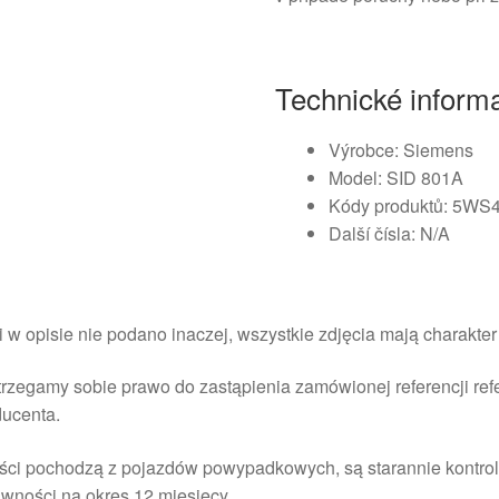
Technické inform
Výrobce: Siemens
Model: SID 801A
Kódy produktů: 5WS
Další čísla: N/A
i w opisie nie podano inaczej, wszystkie zdjęcia mają charakte
rzegamy sobie prawo do zastąpienia zamówionej referencji re
ducenta.
ści pochodzą z pojazdów powypadkowych, są starannie kontrol
wności na okres 12 miesięcy.