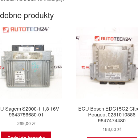
dobne produkty
U Sagem S2000-1 1,8 16V
ECU Bosch EDC15C2 Citr
9643786680-01
Peugeot 0281010886
9647474480
269,00
zł
188,00
zł
Dodaj do koszyka