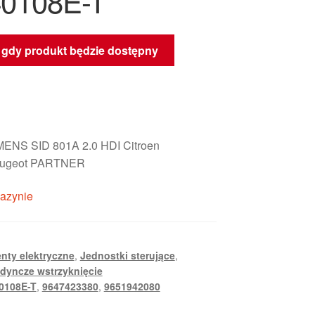
0108E-T
gdy produkt będzie dostępny
MENS SID 801A 2.0 HDI Citroen
ugeot PARTNER
azynie
nty elektryczne
,
Jednostki sterujące
,
edyncze wstrzyknięcie
0108E-T
,
9647423380
,
9651942080