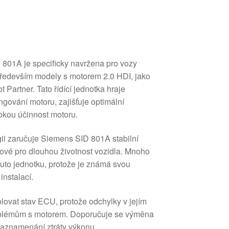
01A je specificky navržena pro vozy
především modely s motorem 2.0 HDI, jako
 Partner. Tato řídící jednotka hraje
ungování motoru, zajišťuje optimální
sokou účinnost motoru.
gii zaručuje Siemens SID 801A stabilní
líčové pro dlouhou životnost vozidla. Mnoho
uto jednotku, protože je známá svou
instalací.
olovat stav ECU, protože odchylky v jejím
oblémům s motorem. Doporučuje se výměna
zaznamenání ztráty výkonu.