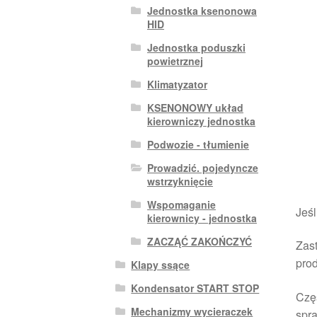
Jednostka ksenonowa
HID
Jednostka poduszki
powietrznej
Klimatyzator
KSENONOWY układ
kierowniczy jednostka
Podwozie - tłumienie
Prowadzić. pojedyncze
wstrzyknięcie
Wspomaganie
Jeśl
kierownicy - jednostka
ZACZĄĆ ZAKOŃCZYĆ
Zast
pro
Klapy ssące
Kondensator START STOP
Czę
Mechanizmy wycieraczek
spra