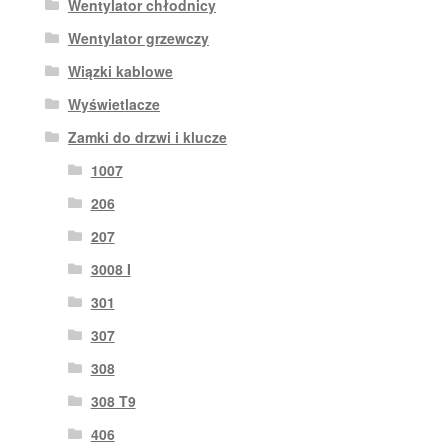
Wentylator chłodnicy
Wentylator grzewczy
Wiązki kablowe
Wyświetlacze
Zamki do drzwi i klucze
1007
206
207
3008 I
301
307
308
308 T9
406