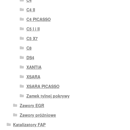
C4 II
C4 PICASSO
C5 I i II
C5 X7
C8
DS4
XANTIA
XSARA
XSARA PICASSO
Zamek tylnej pokrywy
Zawory EGR
Zawory próżniowe
Katalizatory FAP