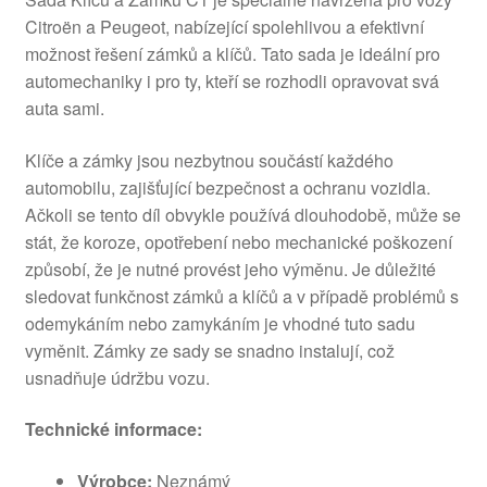
Citroën a Peugeot, nabízející spolehlivou a efektivní
možnost řešení zámků a klíčů. Tato sada je ideální pro
automechaniky i pro ty, kteří se rozhodli opravovat svá
auta sami.
Klíče a zámky jsou nezbytnou součástí každého
automobilu, zajišťující bezpečnost a ochranu vozidla.
Ačkoli se tento díl obvykle používá dlouhodobě, může se
stát, že koroze, opotřebení nebo mechanické poškození
způsobí, že je nutné provést jeho výměnu. Je důležité
sledovat funkčnost zámků a klíčů a v případě problémů s
odemykáním nebo zamykáním je vhodné tuto sadu
vyměnit. Zámky ze sady se snadno instalují, což
usnadňuje údržbu vozu.
Technické informace:
Výrobce:
Neznámý