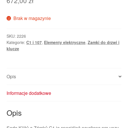
672,00
zł
Brak w magazynie
SKU:
2226
Kategorie:
C1 i 107
,
Elementy elektryczne
,
Zamki do drzwi i
klucze
Opis
Informacje dodatkowe
Opis
Sada Klíčů a Zámků C1 je speciálně navržena pro vozy