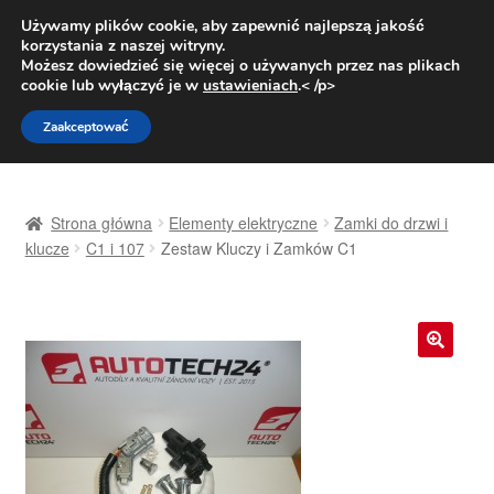
DOSTAWA od 31 zł
Używamy plików cookie, aby zapewnić najlepszą jakość
korzystania z naszej witryny.
Pn.-pt. 9:00-16:00
800 003 167
Możesz dowiedzieć się więcej o używanych przez nas plikach
cookie lub wyłączyć je w
ustawieniach
.< /p>
Przejdź
Przejdź
Menu
Zaakceptować
do
do
nawigacji
treści
Strona główna
Strona główna
Elementy elektryczne
Zamki do drzwi i
Dostawa
klucze
C1 i 107
Zestaw Kluczy i Zamków C1
Dostawa na cały świat
Kontakt
🔍
Moje konto
O nas