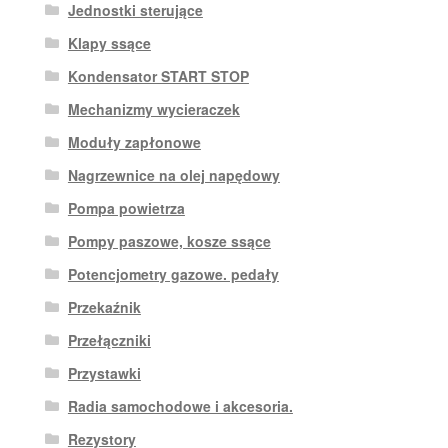
Jednostki sterujące
Klapy ssące
Kondensator START STOP
Mechanizmy wycieraczek
Moduły zapłonowe
Nagrzewnice na olej napędowy
Pompa powietrza
Pompy paszowe, kosze ssące
Potencjometry gazowe. pedały
Przekaźnik
Przełączniki
Przystawki
Radia samochodowe i akcesoria.
Rezystory