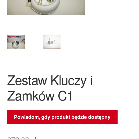
Płatności
Polityka prywatności
Procedura reklamacyjna
Skarga
Zestaw Kluczy i
Wózek
Zamków C1
Zamówienia
Zasady i warunki
Powiadom, gdy produkt będzie dostępny