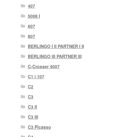
407
5008 I
607
807
BERLINGO I II PARTNER I II
BERLINGO III PARTNER III
C-Crosser 4007
C1 i 107
C2
C3
C3 II
C3 III
C3 Picasso
C4