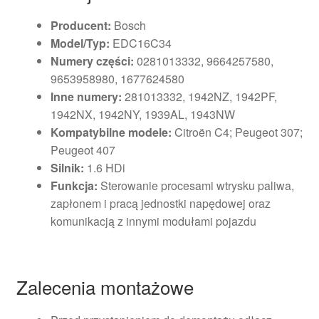
Producent:
Bosch
Model/Typ:
EDC16C34
Numery części:
0281013332, 9664257580,
9653958980, 1677624580
Inne numery:
281013332, 1942NZ, 1942PF,
1942NX, 1942NY, 1939AL, 1943NW
Kompatybilne modele:
Citroën C4; Peugeot 307;
Peugeot 407
Silnik:
1.6 HDi
Funkcja:
Sterowanie procesami wtrysku paliwa,
zapłonem i pracą jednostki napędowej oraz
komunikacją z innymi modułami pojazdu
Zalecenia montażowe