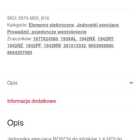
ECU
Citroën
Peugeot
SKU:
5570-M20_K16
Kategorie:
Elementy elektryczne
,
Jednostki sterujące
,
Bosch
Prowadzić. pojedyncze wstrzyknięcie
EDC16C34
Znaczników:
1677624580
,
1939AL
,
1942NX
,
1942NY
,
0281013332
1942NZ
,
1942PF
,
1943NW
,
281013332
,
9653958980
,
9664257580
9664257580
Opis
Informacje dodatkowe
Opis
Jednostka sterująca BOSCH do silników 1.6 HDI do