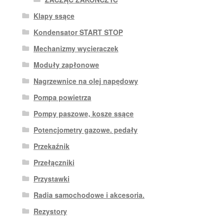
Klapy ssące
Kondensator START STOP
Mechanizmy wycieraczek
Moduły zapłonowe
Nagrzewnice na olej napędowy
Pompa powietrza
Pompy paszowe, kosze ssące
Potencjometry gazowe. pedały
Przekaźnik
Przełączniki
Przystawki
Radia samochodowe i akcesoria.
Rezystory