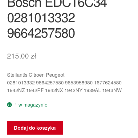
Bosch EDC16C34
0281013332
9664257580
215,00
zł
Stellantis Citroën Peugeot
0281013332 9664257580 9653958980 1677624580
1942NZ 1942PF 1942NX 1942NY 1939AL 1943NW
1 w magazynie
ilość
Dodaj do koszyka
Sterownik