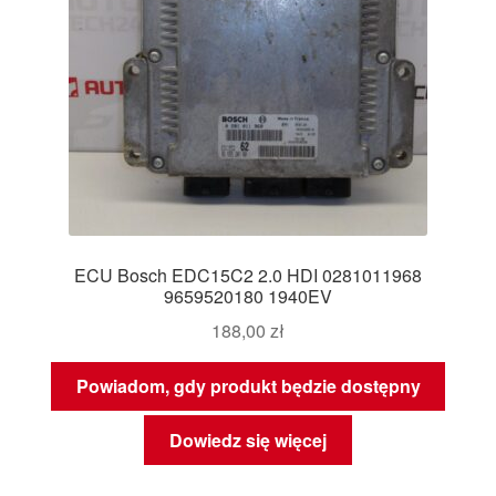
ECU Bosch EDC15C2 2.0 HDI 0281011968
9659520180 1940EV
188,00
zł
Powiadom, gdy produkt będzie dostępny
Dowiedz się więcej