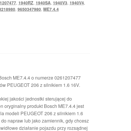
1207477
,
1940RZ
,
1940SA
,
1940V3
,
1940V4
,
3218980
,
9650347980
,
ME7.4.4
a Bosch ME7.4.4 o numerze 0261207477
ów PEUGEOT 206 z silnikiem 1.6 16V.
iej jakości jednostki sterującej do
oryginalny produkt Bosch ME7.4.4 jest
dla modeli PEUGEOT 206 z silnikiem 1.6
e do napraw lub jako zamiennik, gdy chcesz
awidłowe działanie pojazdu przy rozsądnej