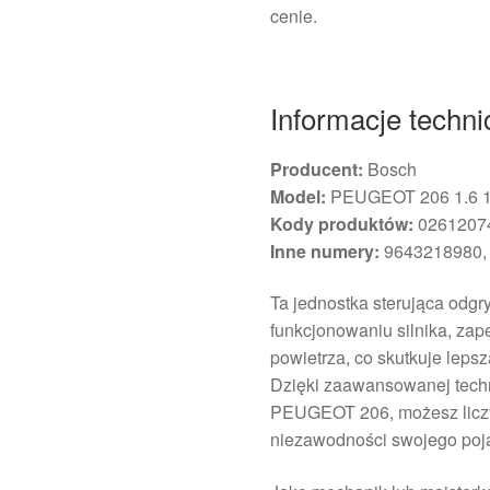
cenie.
Informacje techn
Producent:
Bosch
Model:
PEUGEOT 206 1.6 
Kody produktów:
02612074
Inne numery:
9643218980,
Ta jednostka sterująca odg
funkcjonowaniu silnika, zap
powietrza, co skutkuje leps
Dzięki zaawansowanej techn
PEUGEOT 206, możesz liczy
niezawodności swojego poj