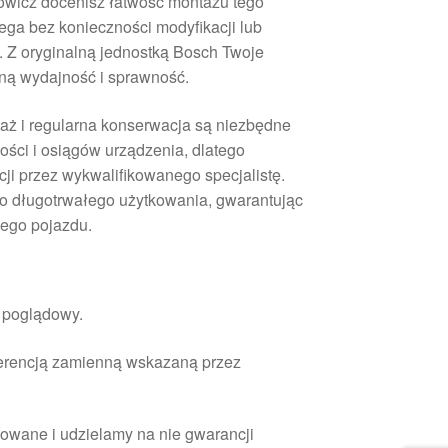
owicz docenisz łatwość montażu tego
iega bez konieczności modyfikacji lub
. Z oryginalną jednostką Bosch Twoje
ą wydajność i sprawność.
aż i regularna konserwacja są niezbędne
ności i osiągów urządzenia, dlatego
ji przez wykwalifikowanego specjalistę.
do długotrwałego użytkowania, gwarantując
ego pojazdu.
r poglądowy.
ferencją zamienną wskazaną przez
owane i udzielamy na nie gwarancji