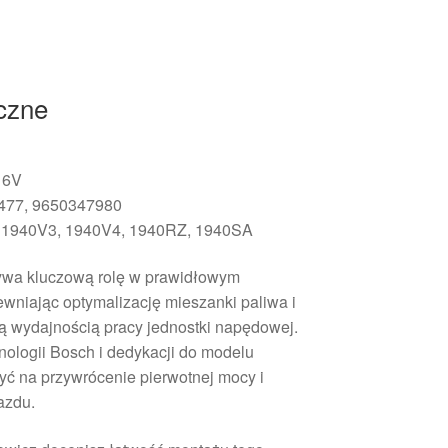
iczne
16V
77, 9650347980
 1940V3, 1940V4, 1940RZ, 1940SA
rywa kluczową rolę w prawidłowym
ewniając optymalizację mieszanki paliwa i
zą wydajnością pracy jednostki napędowej.
ologii Bosch i dedykacji do modelu
ć na przywrócenie pierwotnej mocy i
azdu.