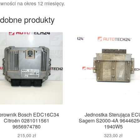
wności na okres 12 miesięcy.
dobne produkty
erownik Bosch EDC16C34
Jednostka Sterująca EC
Citroën 0281011561
Sagem S2000-4A 9644625
9656974780
1940W5
215,00
zł
323,00
zł