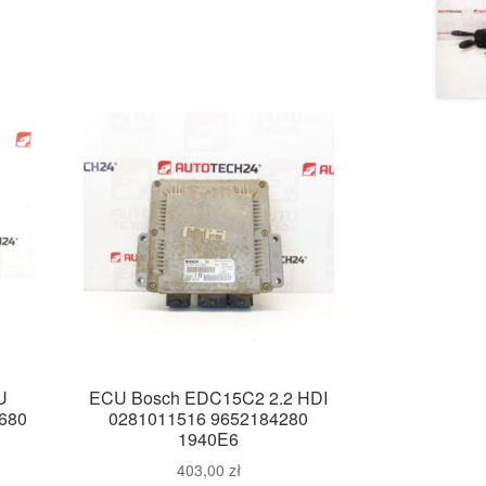
U
ECU Bosch EDC15C2 2.2 HDI
680
0281011516 9652184280
1940E6
403,00
zł