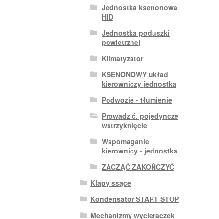
Jednostka ksenonowa
HID
Jednostka poduszki
powietrznej
Klimatyzator
KSENONOWY układ
kierowniczy jednostka
Podwozie - tłumienie
Prowadzić. pojedyncze
wstrzyknięcie
Wspomaganie
kierownicy - jednostka
ZACZĄĆ ZAKOŃCZYĆ
Klapy ssące
Kondensator START STOP
Mechanizmy wycieraczek