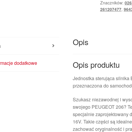
Znaczników:
026
261207477
,
964
Opis
s
Opis produktu
ormacje dodatkowe
Jednostka sterująca silnik
przeznaczona do samochod
Szukasz niezawodnej i wysok
swojego PEUGEOT 206? Ten 
specjalnie zaprojektowany 
16V. Takie części są idealn
zachować oryginalność i pr