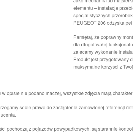
Jako mechanik lub majsterk
elementu – instalacja przeb
specjalistycznych przeróbek
PEUGEOT 206 odzyska pełn
Pamiętaj, że poprawny mont
dla długotrwałej funkcjonal
zalecamy wykonanie instalac
Produkt jest przygotowany 
maksymalne korzyści z Twoj
i w opisie nie podano inaczej, wszystkie zdjęcia mają charakte
rzegamy sobie prawo do zastąpienia zamówionej referencji re
ducenta.
ści pochodzą z pojazdów powypadkowych, są starannie kontrol