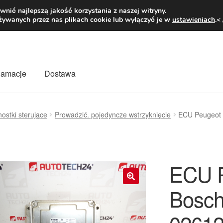
1 zł
Pn.-pt. 9
nić najlepszą jakość korzystania z naszej witryny.
żywanych przez nas plikach cookie lub wyłączyć je w
ustawieniach
.<
klamacje
Dostawa
wiat
Kontakt
Moje konto
O nas
Płatności
Polityka prywatności
ostki sterujące
Prowadzić. pojedyncze wstrzyknięcie
ECU Peugeot 
mówienia
Zasady i warunki
ECU P
Bosch
🔍