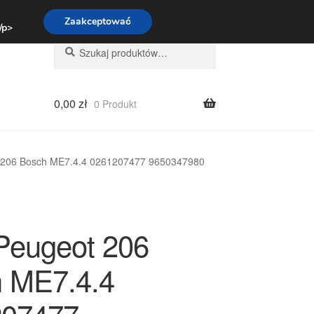
:00-16:00
800 003 167
Zaakceptować
 /p>
Szukaj:
Szukaj
0,00
zł
0 Produkt
206 Bosch ME7.4.4 0261207477 9650347980
eugeot 206
 ME7.4.4