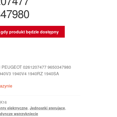
207477
347980
gdy produkt będzie dostępny
 PEUGEOT 0261207477 9650347980
940V3 1940V4 1940RZ 1940SA
azynie
_K16
nty elektryczne
,
Jednostki sterujące
,
edyncze wstrzyknięcie