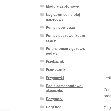
Moduły zapłonowe
Nagrzewnice na olej
napędowy
Pompa powietrza
Pompy paszowe, kosze
ssące
Potencjometry gazowe.
pedały
Przekaźnik
Przełączniki
Jeśl
Przystawki
Radia samochodowe i
Zast
akcesoria.
pro
Rezystory
Rogi Rogi
Czę