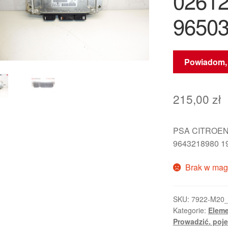
0261
9650
Powiadom, 
215,00
zł
PSA CITROEN
9643218980 1
Brak w mag
SKU:
7922-M20
Kategorie:
Eleme
Prowadzić. poj