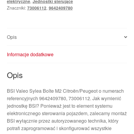
elektryczne
,
Jednostki sterujące
Boîte
Znaczniki:
73006112
,
9642409780
M2
9642409780
73006112
Opis
Informacje dodatkowe
Opis
BSI Valeo Sylea Boîte M2 Citroën/Peugeot o numerach
referencyjnych 9642409780, 73006112. Jak wymienić
jednostkę BSI? Ponieważ jest to element systemu
elektronicznego sterowania pojazdem, zalecamy montaż
BSI wyłącznie przez autoryzowanego technika, który
potrafi zaprogramować i skonfigurować wszystkie