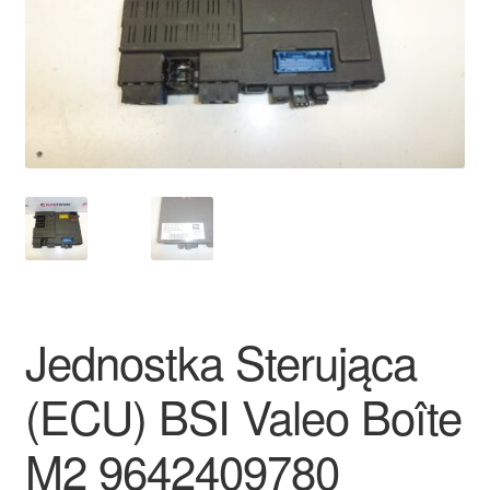
Płatności
Polityka prywatności
Procedura reklamacyjna
Skarga
Wózek
Zamówienia
Jednostka Sterująca
Zasady i warunki
(ECU) BSI Valeo Boîte
M2 9642409780