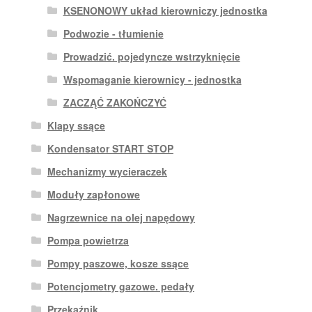
KSENONOWY układ kierowniczy jednostka
Podwozie - tłumienie
Prowadzić. pojedyncze wstrzyknięcie
Wspomaganie kierownicy - jednostka
ZACZĄĆ ZAKOŃCZYĆ
Klapy ssące
Kondensator START STOP
Mechanizmy wycieraczek
Moduły zapłonowe
Nagrzewnice na olej napędowy
Pompa powietrza
Pompy paszowe, kosze ssące
Potencjometry gazowe. pedały
Przekaźnik