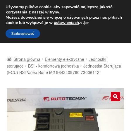
DOSTAWA od 31 zł
Używamy plików cookie, aby zapewnić najlepszą jakość
korzystania z naszej witryny.
Pn.-pt. 9:00-16:00
800 003 167
Możesz dowiedzieć się więcej o używanych przez nas plikach
cookie lub wyłączyć je w
ustawieniach
.< /p>
Przejdź
Przejdź
Menu
Zaakceptować
do
do
nawigacji
treści
Strona główna
Strona główna
Elementy elektryczne
Jednostki
Dostawa
sterujące
BSI - komfortowa jednostka
Jednostka Sterująca
(ECU) BSI Valeo Boîte M2 9642409780 73006112
Dostawa na cały świat
Kontakt
🔍
Moje konto
O nas