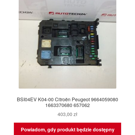
BSI04EV K04-00 Citroën Peugeot 9664059080
1663370680 657062
403,00
zł
Powiadom, gdy produkt będzie dostępny