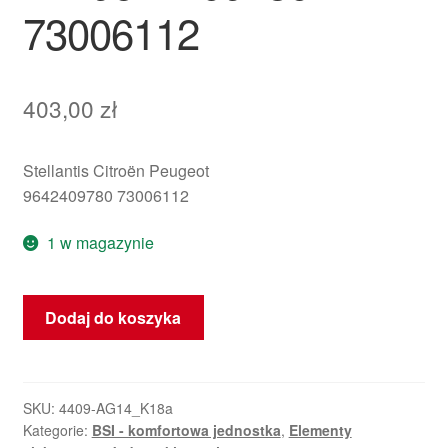
73006112
403,00
zł
Stellantis Citroën Peugeot
9642409780 73006112
1 w magazynie
ilość
Dodaj do koszyka
Jednostka
Sterująca
(ECU)
BSI
SKU:
4409-AG14_K18a
Kategorie:
BSI - komfortowa jednostka
,
Elementy
Valeo