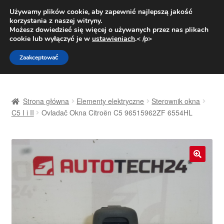
DOSTAWA od 31 zł
Używamy plików cookie, aby zapewnić najlepszą jakość
korzystania z naszej witryny.
Pn.-pt. 9:00-16:00
800 003 167
Możesz dowiedzieć się więcej o używanych przez nas plikach
cookie lub wyłączyć je w
ustawieniach
.< /p>
Przejdź
Przejdź
Menu
Zaakceptować
do
do
nawigacji
treści
Strona główna
Strona główna
Elementy elektryczne
Sterownik okna
Dostawa
C5 I i II
Ovladač Okna Citroën C5 96515962ZF 6554HL
Dostawa na cały świat
Kontakt
🔍
Moje konto
O nas