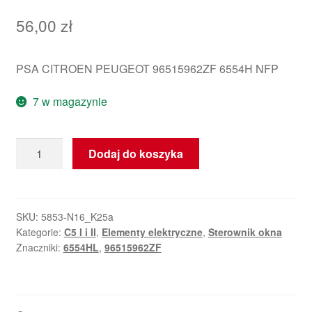
56,00
zł
PSA CITROEN PEUGEOT 96515962ZF 6554H NFP
7 w magazynie
ilość
Dodaj do koszyka
Ovladač
Okna
Citroën
C5
SKU:
5853-N16_K25a
Kategorie:
C5 I i II
,
Elementy elektryczne
,
Sterownik okna
96515962ZF
Znaczniki:
6554HL
,
96515962ZF
6554HL