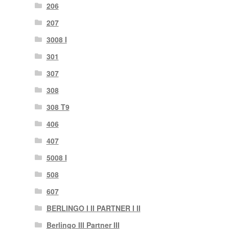
206
207
3008 I
301
307
308
308 T9
406
407
5008 I
508
607
BERLINGO I II PARTNER I II
Berlingo III Partner III