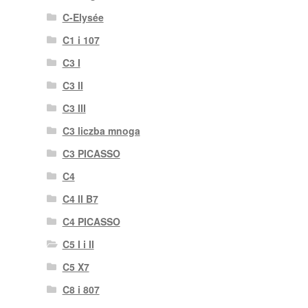
C-Elysée
C1 i 107
C3 I
C3 II
C3 III
C3 liczba mnoga
C3 PICASSO
C4
C4 II B7
C4 PICASSO
C5 I i II
C5 X7
C8 i 807