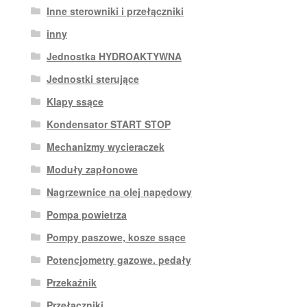
Inne sterowniki i przełączniki
inny
Jednostka HYDROAKTYWNA
Jednostki sterujące
Klapy ssące
Kondensator START STOP
Mechanizmy wycieraczek
Moduły zapłonowe
Nagrzewnice na olej napędowy
Pompa powietrza
Pompy paszowe, kosze ssące
Potencjometry gazowe. pedały
Przekaźnik
Przełączniki