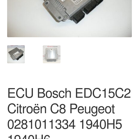
Płatności
Polityka prywatności
Procedura reklamacyjna
Skarga
Wózek
ECU Bosch EDC15C2
Zamówienia
Citroën C8 Peugeot
Zasady i warunki
0281011334 1940H5
1940H6