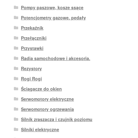
Pompy paszowe, kosze ssące
Potencjometry gazowe. pedały
Przekaźnik
Przełączniki
Przystawki
Radia samochodowe i akcesoria.
Rezystory
Rogi Rogi
Ściągacze do okien
Serwomotory elektryczne
Serwomotory ogrzewania
Silnik zraszacza i czujnik poziomu
Silniki elektryczne