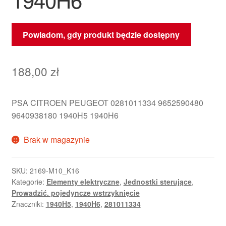
Powiadom, gdy produkt będzie dostępny
188,00
zł
PSA CITROEN PEUGEOT 0281011334 9652590480
9640938180 1940H5 1940H6
Brak w magazynie
SKU:
2169-M10_K16
Kategorie:
Elementy elektryczne
,
Jednostki sterujące
,
Prowadzić. pojedyncze wstrzyknięcie
Znaczniki:
1940H5
,
1940H6
,
281011334