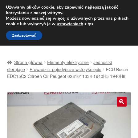
DOSTAWA od 31 zł
Używamy plików cookie, aby zapewnić najlepszą jakość
korzystania z naszej witryny.
Pn.-pt. 9:00-16:00
800 003 167
Możesz dowiedzieć się więcej o używanych przez nas plikach
cookie lub wyłączyć je w
ustawieniach
.< /p>
Przejdź
Przejdź
Menu
Zaakceptować
do
do
nawigacji
treści
Strona główna
Strona główna
Elementy elektryczne
Jednostki
Dostawa
sterujące
Prowadzić. pojedyncze wstrzyknięcie
ECU Bosch
EDC15C2 Citroën C8 Peugeot 0281011334 1940H5 1940H6
Dostawa na cały świat
Kontakt
🔍
Moje konto
O nas