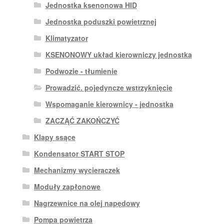
Jednostka ksenonowa HID
Jednostka poduszki powietrznej
Klimatyzator
KSENONOWY układ kierowniczy jednostka
Podwozie - tłumienie
Prowadzić. pojedyncze wstrzyknięcie
Wspomaganie kierownicy - jednostka
ZACZĄĆ ZAKOŃCZYĆ
Klapy ssące
Kondensator START STOP
Mechanizmy wycieraczek
Moduły zapłonowe
Nagrzewnice na olej napędowy
Pompa powietrza