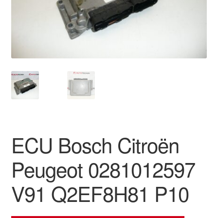
Płatności
Polityka prywatności
Procedura reklamacyjna
Skarga
Wózek
ECU Bosch Citroën
Zamówienia
Peugeot 0281012597
Zasady i warunki
V91 Q2EF8H81 P10