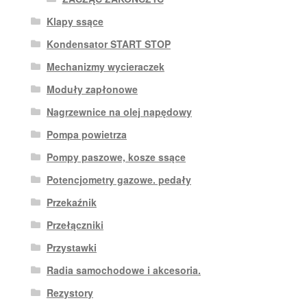
Klapy ssące
Kondensator START STOP
Mechanizmy wycieraczek
Moduły zapłonowe
Nagrzewnice na olej napędowy
Pompa powietrza
Pompy paszowe, kosze ssące
Potencjometry gazowe. pedały
Przekaźnik
Przełączniki
Przystawki
Radia samochodowe i akcesoria.
Rezystory