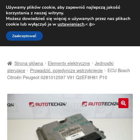
DOSTAWA od 31 zł
Używamy plików cookie, aby zapewnić najlepszą jakość
korzystania z naszej witryny.
Pn.-pt. 9:00-16:00
800 003 167
Możesz dowiedzieć się więcej o używanych przez nas plikach
cookie lub wyłączyć je w
ustawieniach
.< /p>
Przejdź
Przejdź
Menu
Zaakceptować
do
do
nawigacji
treści
Strona główna
Strona główna
Elementy elektryczne
Jednostki
Dostawa
sterujące
Prowadzić. pojedyncze wstrzyknięcie
ECU Bosch
Citroën Peugeot 0281012597 V91 Q2EF8H81 P10
Dostawa na cały świat
Kontakt
🔍
Moje konto
O nas