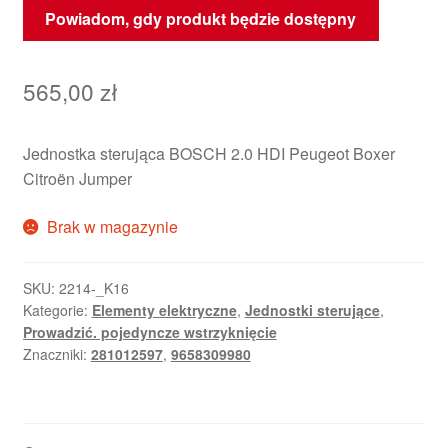
Powiadom, gdy produkt będzie dostępny
565,00
zł
Jednostka sterująca BOSCH 2.0 HDI Peugeot Boxer
Citroën Jumper
Brak w magazynie
SKU:
2214-_K16
Kategorie:
Elementy elektryczne
,
Jednostki sterujące
,
Prowadzić. pojedyncze wstrzyknięcie
Znaczniki:
281012597
,
9658309980