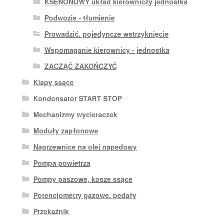
KSENONOWY układ kierowniczy jednostka
Podwozie - tłumienie
Prowadzić. pojedyncze wstrzyknięcie
Wspomaganie kierownicy - jednostka
ZACZĄĆ ZAKOŃCZYĆ
Klapy ssące
Kondensator START STOP
Mechanizmy wycieraczek
Moduły zapłonowe
Nagrzewnice na olej napędowy
Pompa powietrza
Pompy paszowe, kosze ssące
Potencjometry gazowe. pedały
Przekaźnik