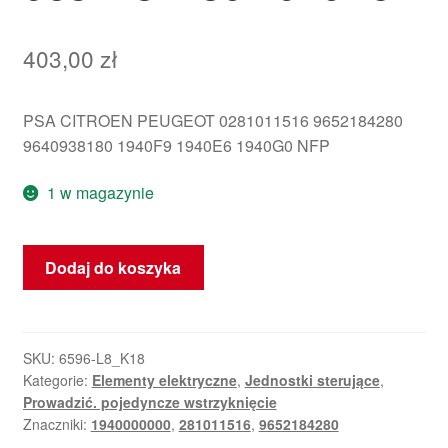
403,00
zł
PSA CITROEN PEUGEOT 0281011516 9652184280
9640938180 1940F9 1940E6 1940G0 NFP
1 w magazynie
ilość
Dodaj do koszyka
ECU
Bosch
EDC15C2
2.2
SKU:
6596-L8_K18
Kategorie:
Elementy elektryczne
,
Jednostki sterujące
,
HDI
Prowadzić. pojedyncze wstrzyknięcie
0281011516
Znaczniki:
1940000000
,
281011516
,
9652184280
9652184280