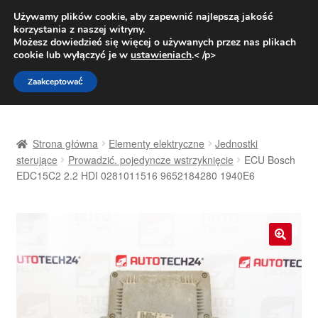
DOSTAWA od 31 zł
Używamy plików cookie, aby zapewnić najlepszą jakość
korzystania z naszej witryny.
Pn.-pt. 9:00-16:00
800 003 167
Możesz dowiedzieć się więcej o używanych przez nas plikach
cookie lub wyłączyć je w
ustawieniach
.< /p>
Przejdź
Przejdź
Menu
Zaakceptować
do
do
nawigacji
treści
Strona główna
Strona główna
Elementy elektryczne
Jednostki
Dostawa
sterujące
Prowadzić. pojedyncze wstrzyknięcie
ECU Bosch
EDC15C2 2.2 HDI 0281011516 9652184280 1940E6
Dostawa na cały świat
Kontakt
🔍
Moje konto
O nas