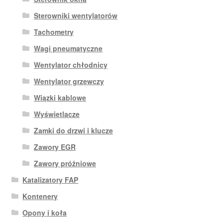
Sterowniki wentylatorów
Tachometry
Wagi pneumatyczne
Wentylator chłodnicy
Wentylator grzewczy
Wiązki kablowe
Wyświetlacze
Zamki do drzwi i klucze
Zawory EGR
Zawory próżniowe
Katalizatory FAP
Kontenery
Opony i koła