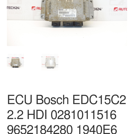
Płatności
Polityka prywatności
Procedura reklamacyjna
Skarga
Wózek
Zamówienia
ECU Bosch EDC15C2
Zasady i warunki
2.2 HDI 0281011516
9652184280 1940E6