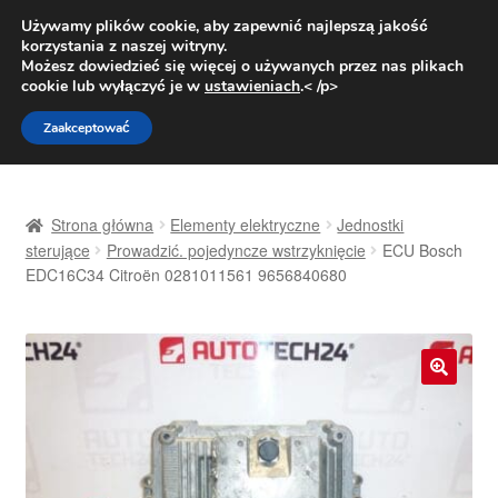
DOSTAWA od 31 zł
Używamy plików cookie, aby zapewnić najlepszą jakość
korzystania z naszej witryny.
Pn.-pt. 9:00-16:00
800 003 167
Możesz dowiedzieć się więcej o używanych przez nas plikach
cookie lub wyłączyć je w
ustawieniach
.< /p>
Przejdź
Przejdź
Menu
Zaakceptować
do
do
nawigacji
treści
Strona główna
Strona główna
Elementy elektryczne
Jednostki
Dostawa
sterujące
Prowadzić. pojedyncze wstrzyknięcie
ECU Bosch
EDC16C34 Citroën 0281011561 9656840680
Dostawa na cały świat
Kontakt
🔍
Moje konto
O nas