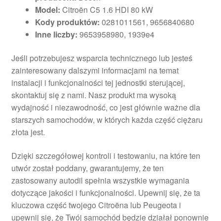
Model:
Citroën C5 1.6 HDI 80 kW
Kody produktów:
0281011561, 9656840680
Inne liczby:
9653958980, 1939e4
Jeśli potrzebujesz wsparcia technicznego lub jesteś
zainteresowany dalszymi informacjami na temat
instalacji i funkcjonalności tej jednostki sterującej,
skontaktuj się z nami. Nasz produkt ma wysoką
wydajność i niezawodność, co jest głównie ważne dla
starszych samochodów, w których każda część ciężaru
złota jest.
Dzięki szczegółowej kontroli i testowaniu, na które ten
utwór został poddany, gwarantujemy, że ten
zastosowany autodil spełnia wszystkie wymagania
dotyczące jakości i funkcjonalności. Upewnij się, że ta
kluczowa część twojego Citroëna lub Peugeota i
upewnij się, że Twój samochód będzie działał ponownie