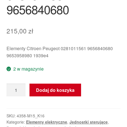
9656840680
215,00
zł
Elementy Citroen Peugeot 0281011561 9656840680
9653958980 1939e4
2 w magazynie
ilość
Dodaj do koszyka
ECU
Bosch
EDC16C34
Citroën
SKU:
4358-M15_K16
Kategorie:
Elementy elektryczne
,
Jednostki sterujące
,
0281011561