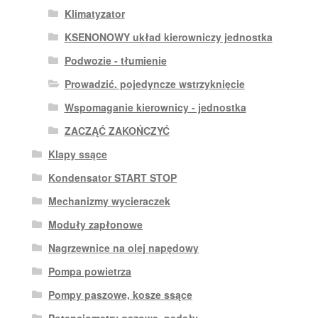
Klimatyzator
KSENONOWY układ kierowniczy jednostka
Podwozie - tłumienie
Prowadzić. pojedyncze wstrzyknięcie
Wspomaganie kierownicy - jednostka
ZACZĄĆ ZAKOŃCZYĆ
Klapy ssące
Kondensator START STOP
Mechanizmy wycieraczek
Moduły zapłonowe
Nagrzewnice na olej napędowy
Pompa powietrza
Pompy paszowe, kosze ssące
Potencjometry gazowe. pedały