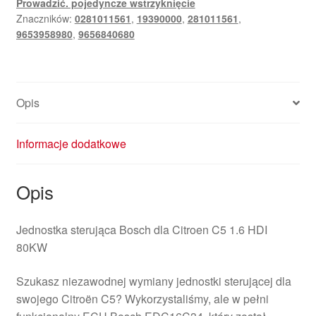
Prowadzić. pojedyncze wstrzyknięcie
9656840680
Znaczników:
0281011561
,
19390000
,
281011561
,
9653958980
,
9656840680
Opis
Informacje dodatkowe
Opis
Jednostka sterująca Bosch dla Citroen C5 1.6 HDI
80KW
Szukasz niezawodnej wymiany jednostki sterującej dla
swojego Citroën C5? Wykorzystaliśmy, ale w pełni