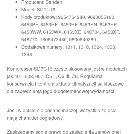
Producent: Sanden
Model: SD7C16
Kody produktów: 9654764280, 9683055180,
6453PP, 6453RE, 6453RF, 6453SN, 6453SP,
6453WW, 6453WX, 6453XE, 648704, 6453XF,
648770, 1608473480, 9800840380
Dodatkowe numery: 1311, 1318, 1324, 1333,
1346
Kompressor SD7C16 często stosowany jest w modelach
jak 407, 508, 607, C5 II, C5 III, C6. Regularna
konserwacja i kontrola układu klimatyzacji są kluczowe
dla zapewnienia jego długoterminowej wydajności.
Jeśli w opisie nie podano inaczej, wszystkie zdjęcia
mają charakter poglądowy.
Zastrzegamy sobie prawo do zastąpienia zamówionej