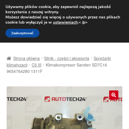
DOSTAWA od 31 zł
Używamy plików cookie, aby zapewnić najlepszą jakość
korzystania z naszej witryny.
Pn.-pt. 9:00-16:00
800 003 167
Możesz dowiedzieć się więcej o używanych przez nas plikach
cookie lub wyłączyć je w
ustawieniach
.< /p>
Przejdź
Przejdź
Menu
Zaakceptować
do
do
nawigacji
treści
Strona główna
Strona główna
Silnik - części i akcesoria
Sprężarki
Dostawa
klimatyzacji
C5 III
Klimakompresor Sanden SD7C16
9654764280 1311F
Dostawa na cały świat
Kontakt
🔍
Moje konto
O nas