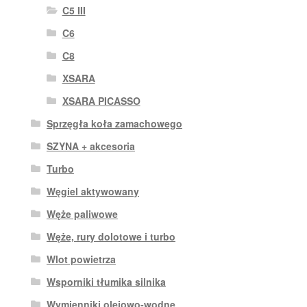
C5 III
C6
C8
XSARA
XSARA PICASSO
Sprzęgła koła zamachowego
SZYNA + akcesoria
Turbo
Węgiel aktywowany
Węże paliwowe
Węże, rury dolotowe i turbo
Wlot powietrza
Wsporniki tłumika silnika
Wymienniki olejowo-wodne