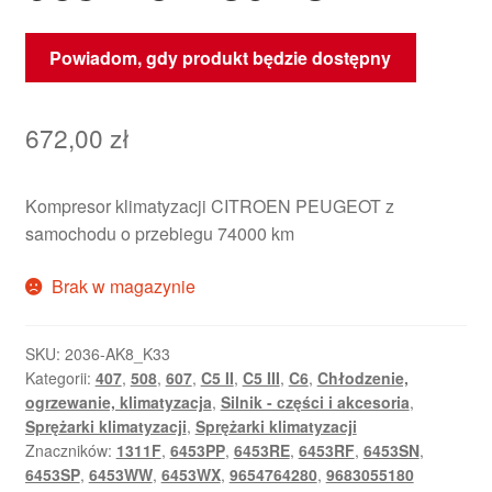
Powiadom, gdy produkt będzie dostępny
672,00
zł
Kompresor klimatyzacji CITROEN PEUGEOT z
samochodu o przebiegu 74000 km
Brak w magazynie
SKU:
2036-AK8_K33
Kategorii:
407
,
508
,
607
,
C5 II
,
C5 III
,
C6
,
Chłodzenie,
ogrzewanie, klimatyzacja
,
Silnik - części i akcesoria
,
Sprężarki klimatyzacji
,
Sprężarki klimatyzacji
Znaczników:
1311F
,
6453PP
,
6453RE
,
6453RF
,
6453SN
,
6453SP
,
6453WW
,
6453WX
,
9654764280
,
9683055180