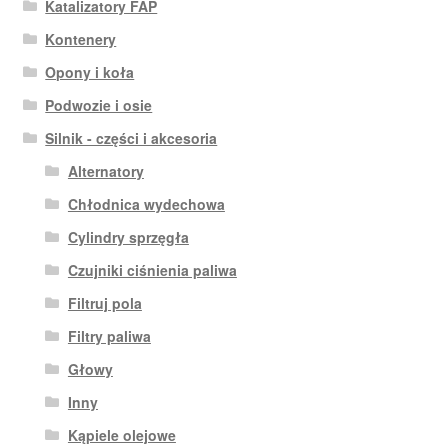
Katalizatory FAP
Kontenery
Opony i koła
Podwozie i osie
Silnik - części i akcesoria
Alternatory
Chłodnica wydechowa
Cylindry sprzęgła
Czujniki ciśnienia paliwa
Filtruj pola
Filtry paliwa
Głowy
Inny
Kąpiele olejowe