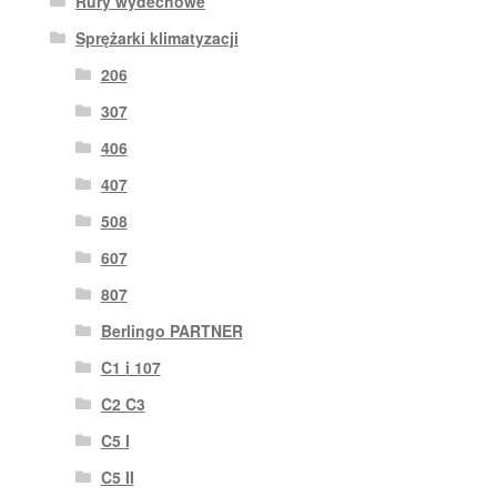
Rury wydechowe
Sprężarki klimatyzacji
206
307
406
407
508
607
807
Berlingo PARTNER
C1 i 107
C2 C3
C5 I
C5 II