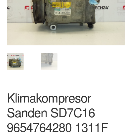
Płatności
Polityka prywatności
Procedura reklamacyjna
Skarga
Wózek
Zamówienia
Klimakompresor
Zasady i warunki
Sanden SD7C16
9654764280 1311F