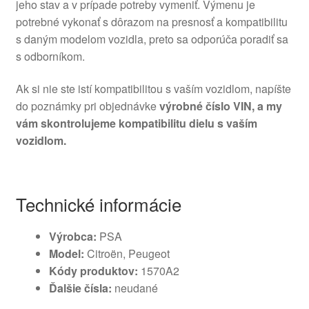
jeho stav a v prípade potreby vymeniť. Výmenu je
potrebné vykonať s dôrazom na presnosť a kompatibilitu
s daným modelom vozidla, preto sa odporúča poradiť sa
s odborníkom.
Ak si nie ste istí kompatibilitou s vaším vozidlom, napíšte
do poznámky pri objednávke
výrobné číslo VIN, a my
vám skontrolujeme kompatibilitu dielu s vaším
vozidlom.
Technické informácie
Výrobca:
PSA
Model:
Citroën, Peugeot
Kódy produktov:
1570A2
Ďalšie čísla:
neudané