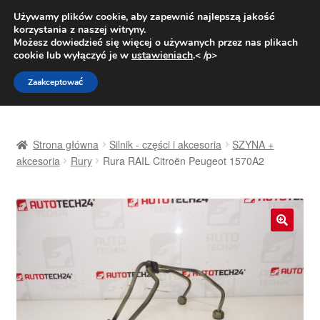
DOSTAWA od 31 zł
Używamy plików cookie, aby zapewnić najlepszą jakość
korzystania z naszej witryny.
Pn.-pt. 9:00-16:00
800 003 167
Możesz dowiedzieć się więcej o używanych przez nas plikach
cookie lub wyłączyć je w
ustawieniach
.< /p>
Przejdź
Przejdź
Menu
Zaakceptować
do
do
nawigacji
treści
Strona główna
Strona główna
Silnik - części i akcesoria
SZYNA +
Dostawa
akcesoria
Rury
Rura RAIL Citroën Peugeot 1570A2
Dostawa na cały świat
Kontakt
🔍
Moje konto
O nas