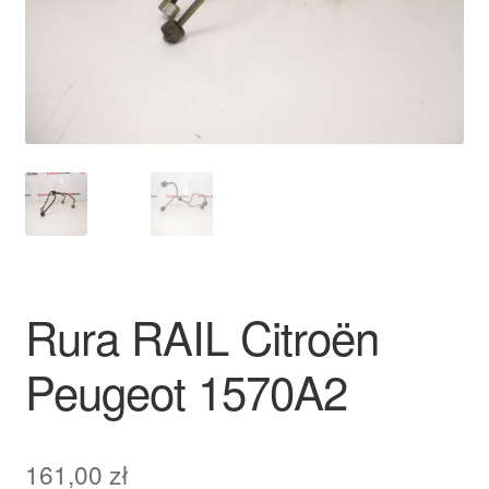
Płatności
Polityka prywatności
Procedura reklamacyjna
Skarga
Wózek
Rura RAIL Citroën
Zamówienia
Peugeot 1570A2
Zasady i warunki
161,00
zł