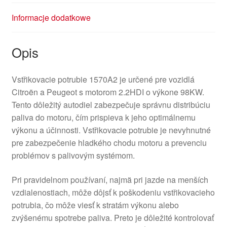
Informacje dodatkowe
Opis
Vstřikovacie potrubie 1570A2 je určené pre vozidlá
Citroën a Peugeot s motorom 2.2HDI o výkone 98KW.
Tento dôležitý autodiel zabezpečuje správnu distribúciu
paliva do motoru, čím prispieva k jeho optimálnemu
výkonu a účinnosti. Vstřikovacie potrubie je nevyhnutné
pre zabezpečenie hladkého chodu motoru a prevenciu
problémov s palivovým systémom.
Pri pravidelnom používaní, najmä pri jazde na menších
vzdialenostiach, môže dôjsť k poškodeniu vstřikovacieho
potrubia, čo môže viesť k stratám výkonu alebo
zvýšenému spotrebe paliva. Preto je dôležité kontrolovať