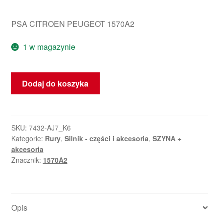
PSA CITROEN PEUGEOT 1570A2
1 w magazynie
ilość
Dodaj do koszyka
Rura
RAIL
Citroën
Peugeot
SKU:
7432-AJ7_K6
Kategorie:
Rury
,
Silnik - części i akcesoria
,
SZYNA +
1570A2
akcesoria
Znacznik:
1570A2
Opis