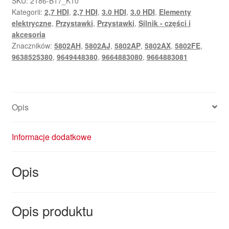
SKU:
2186-B17_K10
Kategorii:
2,7 HDI
,
2,7 HDI
,
3.0 HDI
,
3.0 HDI
,
Elementy
i
elektryczne
,
Przystawki
,
Przystawki
,
Silnik - części i
3.0
akcesoria
HDi
Znaczników:
5802AH
,
5802AJ
,
5802AP
,
5802AX
,
5802FE
,
Peugeot/Citroën
9638525380
,
9649448380
,
9664883080
,
9664883081
9649448380
Opis
Informacje dodatkowe
Opis
Opis produktu