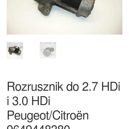
Płatności
Polityka prywatności
Procedura reklamacyjna
Skarga
Wózek
Rozrusznik do 2.7 HDi
Zamówienia
i 3.0 HDi
Zasady i warunki
Peugeot/Citroën
9649448380