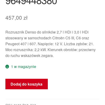
457,00
zł
Rozrusznik Denso do silników 2,7 l HDi i 3,0 l HDi
stosowany w samochodach Citroën C5 III, C6 oraz
Peugeot 407 i 607. Napięcie: 12 V. Liczba zębów: 21.
Moc rozrusznika: 2,2 kW. Kierunek obrotów: przeciwny
do ruchu wskazówek zegara.
1 w magazynie
ilość
Dodaj do koszyka
Rozrusznik
do
2.7
HDi