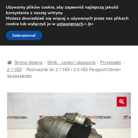
DOSTAWA od 31 zł
Używamy plików cookie, aby zapewnić najlepszą jakość
korzystania z naszej witryny.
Pn.-pt. 9:00-16:00
800 003 167
Możesz dowiedzieć się więcej o używanych przez nas plikach
cookie lub wyłączyć je w
ustawieniach
.< /p>
Przejdź
Przejdź
Menu
Zaakceptować
do
do
nawigacji
treści
Strona główna
Strona główna
Silnik - części i akcesoria
Przystawki
Dostawa
2,7 HDI
Rozrusznik do 2.7 HDi i 3.0 HDi Peugeot/Citroën
9649448380
Dostawa na cały świat
Kontakt
🔍
Moje konto
O nas