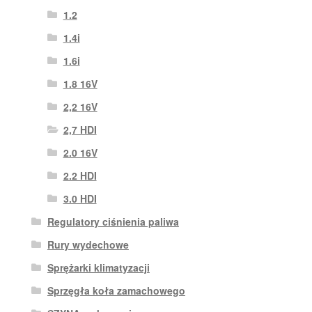
1.2
1.4i
1.6i
1.8 16V
2,2 16V
2,7 HDI
2.0 16V
2.2 HDI
3.0 HDI
Regulatory ciśnienia paliwa
Rury wydechowe
Sprężarki klimatyzacji
Sprzęgła koła zamachowego