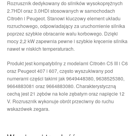
Rozrusznik dedykowany do silników wysokoprężnych
2.7HDI oraz 3.0HDI stosowanych w samochodach
Citroën i Peugeot. Stanowi kluczowy element układu
rozruchowego, odpowiadający za uruchomienie silnika
poprzez szybkie obracanie wału korbowego. Dzięki
mocy 2,2 kW zapewnia pewne i szybkie kręcenie silnika
nawet w niskich temperaturach.
Produkt jest kompatybilny z modelami Citroën C5 III i C6
oraz Peugeot 407 i 607, często wyszukiwany pod
numerami części takimi jak 9649448380, 9638525380,
9664883081 oraz 9664883080. Charakterystyczną
cechą jest 21 zębów na kole zębatym oraz napięcie 12
V. Rozrusznik wykonuje obrót przeciwny do ruchu
wskazówek zegara.