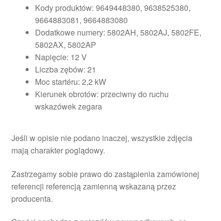
Kody produktów: 9649448380, 9638525380,
9664883081, 9664883080
Dodatkowe numery: 5802AH, 5802AJ, 5802FE,
5802AX, 5802AP
Napięcie: 12 V
Liczba zębów: 21
Moc startéru: 2,2 kW
Kierunek obrotów: przeciwny do ruchu
wskazówek zegara
Jeśli w opisie nie podano inaczej, wszystkie zdjęcia
mają charakter poglądowy.
Zastrzegamy sobie prawo do zastąpienia zamówionej
referencji referencją zamienną wskazaną przez
producenta.