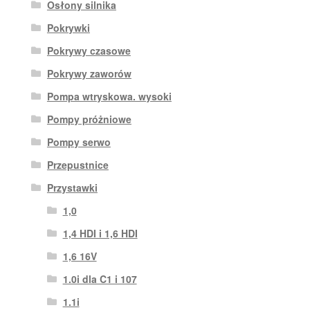
Osłony silnika
Pokrywki
Pokrywy czasowe
Pokrywy zaworów
Pompa wtryskowa. wysoki
Pompy próżniowe
Pompy serwo
Przepustnice
Przystawki
1,0
1,4 HDI i 1,6 HDI
1,6 16V
1.0i dla C1 i 107
1.1i