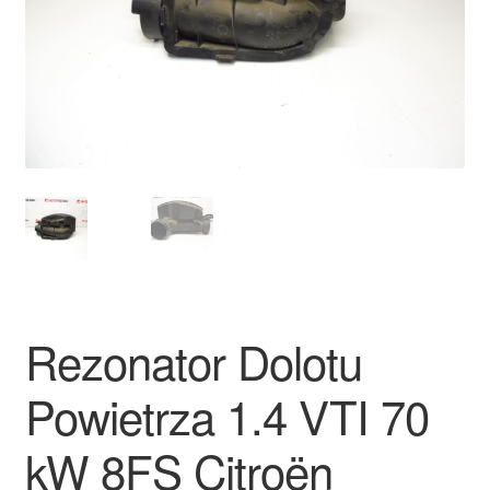
Płatności
Polityka prywatności
Procedura reklamacyjna
Skarga
Wózek
Zamówienia
Rezonator Dolotu
Zasady i warunki
Powietrza 1.4 VTI 70
kW 8FS Citroën