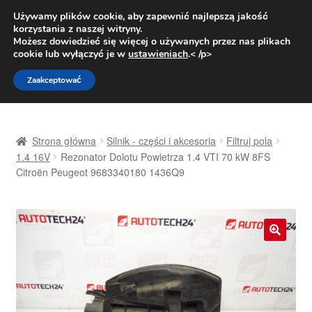
DOSTAWA od 31 zł
Używamy plików cookie, aby zapewnić najlepszą jakość
korzystania z naszej witryny.
Pn.-pt. 9:00-16:00
800 003 167
Możesz dowiedzieć się więcej o używanych przez nas plikach
cookie lub wyłączyć je w
ustawieniach
.< /p>
Przejdź
Przejdź
Menu
Zaakceptować
do
do
nawigacji
treści
Strona główna
Strona główna
Silnik - części i akcesoria
Filtruj pola
Dostawa
1.4 16V
Rezonator Dolotu Powietrza 1.4 VTI 70 kW 8FS
Citroën Peugeot 9683340180 1436Q9
Dostawa na cały świat
Kontakt
🔍
Moje konto
O nas