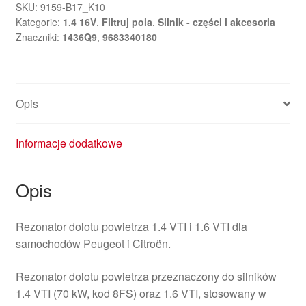
1.4
SKU:
9159-B17_K10
Kategorie:
1.4 16V
,
Filtruj pola
,
Silnik - części i akcesoria
VTI
Znaczniki:
1436Q9
,
9683340180
70
kW
8FS
Citroën
Opis
Peugeot
9683340180
1436Q9
Informacje dodatkowe
Opis
Rezonator dolotu powietrza 1.4 VTI i 1.6 VTI dla
samochodów Peugeot i Citroën.
Rezonator dolotu powietrza przeznaczony do silników
1.4 VTI (70 kW, kod 8FS) oraz 1.6 VTI, stosowany w