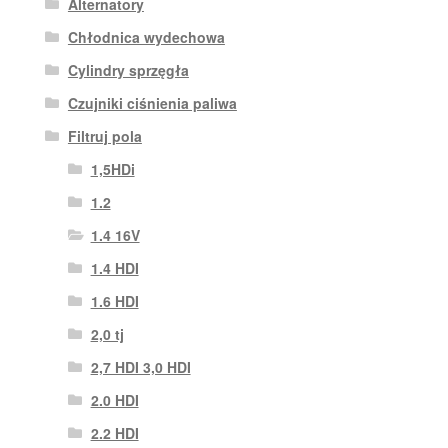
Alternatory
Chłodnica wydechowa
Cylindry sprzęgła
Czujniki ciśnienia paliwa
Filtruj pola
1,5HDi
1.2
1.4 16V
1.4 HDI
1.6 HDI
2,0 tj
2,7 HDI 3,0 HDI
2.0 HDI
2.2 HDI