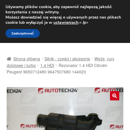
DOSTAWA od 31 zł
Używamy plików cookie, aby zapewnić najlepszą jakość
korzystania z naszej witryny.
Pn.-pt. 9:00-16:00
800 003 167
Możesz dowiedzieć się więcej o używanych przez nas plikach
cookie lub wyłączyć je w
ustawieniach
.< /p>
Przejdź
Przejdź
Menu
Zaakceptować
do
do
nawigacji
treści
Strona główna
Strona główna
Silnik - części i akcesoria
Węże, rury
Dostawa
dolotowe i turbo
1.4 HDI
Rezonator 1.4 HDI Citroën
Peugeot 9650712480 9647507680 144023
Dostawa na cały świat
Kontakt
🔍
Moje konto
O nas