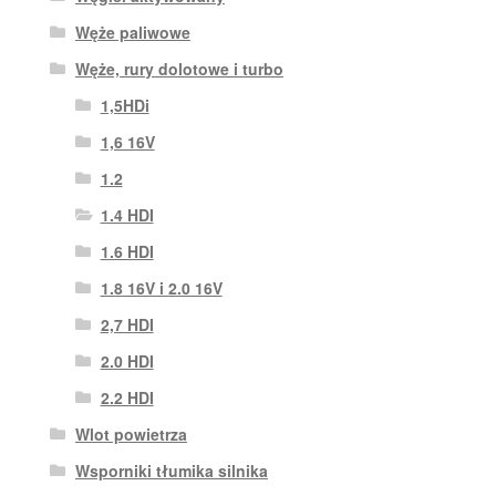
Węże paliwowe
Węże, rury dolotowe i turbo
1,5HDi
1,6 16V
1.2
1.4 HDI
1.6 HDI
1.8 16V i 2.0 16V
2,7 HDI
2.0 HDI
2.2 HDI
Wlot powietrza
Wsporniki tłumika silnika