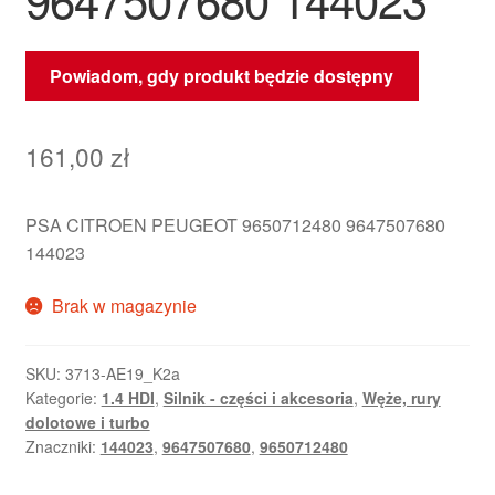
Powiadom, gdy produkt będzie dostępny
161,00
zł
PSA CITROEN PEUGEOT 9650712480 9647507680
144023
Brak w magazynie
SKU:
3713-AE19_K2a
Kategorie:
1.4 HDI
,
Silnik - części i akcesoria
,
Węże, rury
dolotowe i turbo
Znaczniki:
144023
,
9647507680
,
9650712480