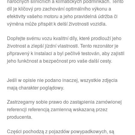
náročných silničních a klimatických podmínkách. Tento
díl je klíčový pro zachování optimálního výkonu a
efektivity vašeho motoru a jeho pravidelná údržba či
výměna může přispět k delší životnosti vozidla.
Dopřejte svému vozu kvalitní díly, které prodlouží jeho
životnost a zlepší jízdní vlastnosti. Tento rezonátor je
připravený k instalaci a byl pečlivě testován, aby zajistil
jeho funkčnost a bezpečnost pro vaše další cesty.
Jeśli w opisie nie podano inaczej, wszystkie zdjęcia
mają charakter poglądowy.
Zastrzegamy sobie prawo do zastąpienia zamówionej
referencji referencją zamienną wskazaną przez
producenta.
Części pochodzą z pojazdów powypadkowych, są