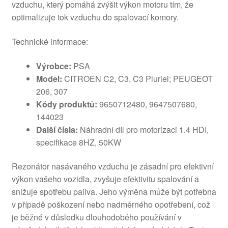
vzduchu, který pomáhá zvýšit výkon motoru tím, že
optimalizuje tok vzduchu do spalovací komory.
Technické informace:
Výrobce:
PSA
Model:
CITROEN C2, C3, C3 Pluriel; PEUGEOT
206, 307
Kódy produktů:
9650712480, 9647507680,
144023
Další čísla:
Náhradní díl pro motorizaci 1.4 HDI,
specifikace 8HZ, 50KW
Rezonátor nasávaného vzduchu je zásadní pro efektivní
výkon vašeho vozidla, zvyšuje efektivitu spalování a
snižuje spotřebu paliva. Jeho výměna může být potřebna
v případě poškození nebo nadměrného opotřebení, což
je běžné v důsledku dlouhodobého používání v