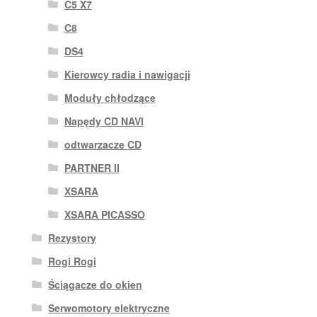
C5 X7
C8
DS4
Kierowcy radia i nawigacji
Moduły chłodzące
Napędy CD NAVI
odtwarzacze CD
PARTNER II
XSARA
XSARA PICASSO
Rezystory
Rogi Rogi
Ściągacze do okien
Serwomotory elektryczne