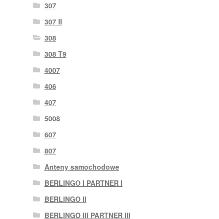
307
307 II
308
308 T9
4007
406
407
5008
607
807
Anteny samochodowe
BERLINGO I PARTNER I
BERLINGO II
BERLINGO III PARTNER III