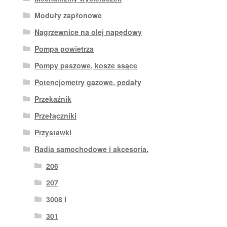
Moduły zapłonowe
Nagrzewnice na olej napędowy
Pompa powietrza
Pompy paszowe, kosze ssące
Potencjometry gazowe. pedały
Przekaźnik
Przełączniki
Przystawki
Radia samochodowe i akcesoria.
206
207
3008 I
301