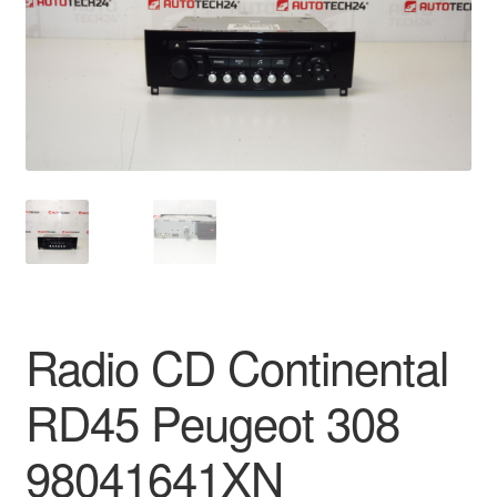
Płatności
Polityka prywatności
Procedura reklamacyjna
Skarga
Wózek
Zamówienia
Radio CD Continental
Zasady i warunki
RD45 Peugeot 308
98041641XN