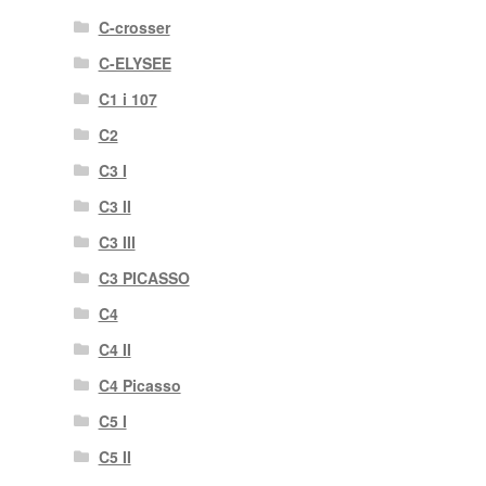
C-crosser
C-ELYSEE
C1 i 107
C2
C3 I
C3 II
C3 III
C3 PICASSO
C4
C4 II
C4 Picasso
C5 I
C5 II