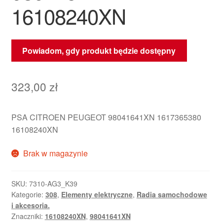
16108240XN
Powiadom, gdy produkt będzie dostępny
323,00
zł
PSA CITROEN PEUGEOT 98041641XN 1617365380
16108240XN
Brak w magazynie
SKU:
7310-AG3_K39
Kategorie:
308
,
Elementy elektryczne
,
Radia samochodowe
i akcesoria.
Znaczniki:
16108240XN
,
98041641XN