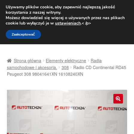
DOSTAWA od 31 zł
Używamy plików cookie, aby zapewnić najlepszą jakość
korzystania z naszej witryny.
Pn.-pt. 9:00-16:00
800 003 167
Możesz dowiedzieć się więcej o używanych przez nas plikach
cookie lub wyłączyć je w
ustawieniach
.< /p>
Przejdź
Przejdź
Menu
Zaakceptować
do
do
nawigacji
treści
Strona główna
Strona główna
Elementy elektryczne
Radia
Dostawa
samochodowe i akcesoria.
308
Radio CD Continental RD45
Peugeot 308 98041641XN 16108240XN
Dostawa na cały świat
Kontakt
🔍
Moje konto
O nas