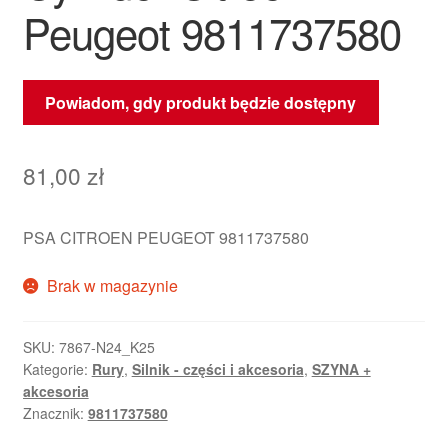
Peugeot 9811737580
Powiadom, gdy produkt będzie dostępny
81,00
zł
PSA CITROEN PEUGEOT 9811737580
Brak w magazynie
SKU:
7867-N24_K25
Kategorie:
Rury
,
Silnik - części i akcesoria
,
SZYNA +
akcesoria
Znacznik:
9811737580