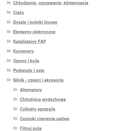
Chłodzenie, ogrzewanie, klimatyzacja
Ciało
Dyszle i kolejki linowe
Elementy elektryczne
Katalizatory FAP
Kontenery
Opony i koła
Podwozie i osie
Silnik - części i akcesoria
Alternatory
Chłodnica wydechowa
Cylindry sprzęgła
Czujniki ciśnienia paliwa
Filtruj pola