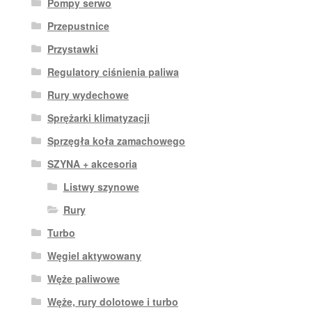
Pompy serwo
Przepustnice
Przystawki
Regulatory ciśnienia paliwa
Rury wydechowe
Sprężarki klimatyzacji
Sprzęgła koła zamachowego
SZYNA + akcesoria
Listwy szynowe
Rury
Turbo
Węgiel aktywowany
Węże paliwowe
Węże, rury dolotowe i turbo