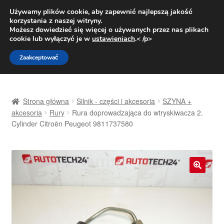
DOSTAWA od 31 zł
Używamy plików cookie, aby zapewnić najlepszą jakość
korzystania z naszej witryny.
Pn.-pt. 9:00-16:00
800 003 167
Możesz dowiedzieć się więcej o używanych przez nas plikach
cookie lub wyłączyć je w
ustawieniach
.< /p>
Przejdź
Przejdź
Menu
Zaakceptować
do
do
nawigacji
treści
Strona główna
Strona główna
Silnik - części i akcesoria
SZYNA +
Dostawa
akcesoria
Rury
Rura doprowadzająca do wtryskiwacza 2.
Cylinder Citroën Peugeot 9811737580
Dostawa na cały świat
Kontakt
🔍
Moje konto
O nas