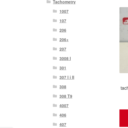
Tachometry
1007
107
206
206+
207
3008 I
301
307 I i II
308
tac
308 T9
4007
406
407