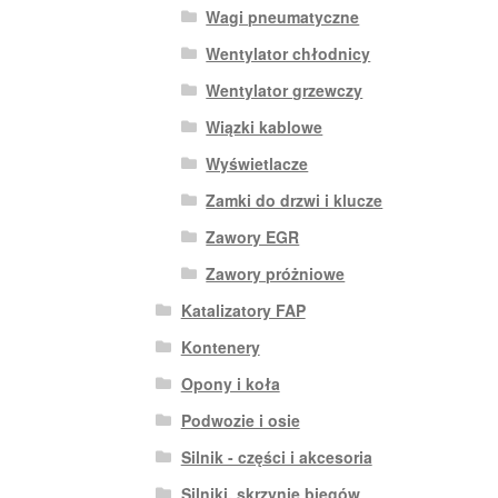
Wagi pneumatyczne
Wentylator chłodnicy
Wentylator grzewczy
Wiązki kablowe
Wyświetlacze
Zamki do drzwi i klucze
Zawory EGR
Zawory próżniowe
Katalizatory FAP
Kontenery
Opony i koła
Podwozie i osie
Silnik - części i akcesoria
Silniki, skrzynie biegów