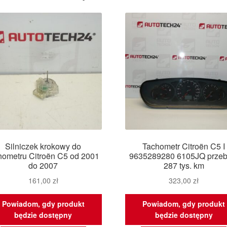
Silniczek krokowy do
Tachometr Citroën C5 I
hometru Citroën C5 od 2001
9635289280 6105JQ przeb
do 2007
287 tys. km
161,00
zł
323,00
zł
Powiadom, gdy produkt
Powiadom, gdy produkt
będzie dostępny
będzie dostępny