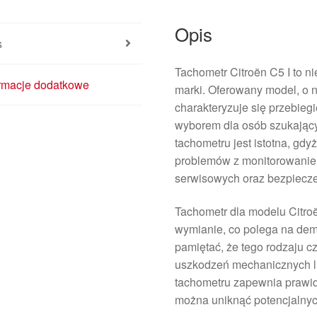
Opis
s
Tachometr Citroën C5 I to n
ormacje dodatkowe
marki. Oferowany model, o
charakteryzuje się przebieg
wyborem dla osób szukając
tachometru jest istotna, gd
problemów z monitorowaniem
serwisowych oraz bezpiecz
Tachometr dla modelu Citroë
wymianie, co polega na dem
pamiętać, że tego rodzaju c
uszkodzeń mechanicznych lu
tachometru zapewnia prawid
można uniknąć potencjalny