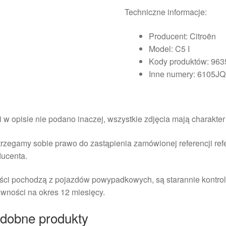
Techniczne informacje:
Producent: Citroën
Model: C5 I
Kody produktów: 96
Inne numery: 6105JQ
i w opisie nie podano inaczej, wszystkie zdjęcia mają charakte
rzegamy sobie prawo do zastąpienia zamówionej referencji re
ducenta.
ści pochodzą z pojazdów powypadkowych, są starannie kontrol
wności na okres 12 miesięcy.
dobne produkty