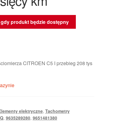
ysięcy km
gdy produkt będzie dostępny
ciomierza CITROEN C5 I przebieg 208 tys
azynie
Elementy elektryczne
,
Tachometry
JQ
,
9635289280
,
9651481380