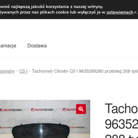
1 zł
Pn.-pt. 9
nić najlepszą jakość korzystania z naszej witryny.
żywanych przez nas plikach cookie lub wyłączyć je w
ustawieniach
.<
klamacje
Dostawa
wiat
Kontakt
Moje konto
O nas
Płatności
Polityka prywatności
hometry
C5 I
Tachometr Citroën C5 I 9635289280 przebieg 208 tys
mówienia
Zasady i warunki
Tacho
96352
🔍