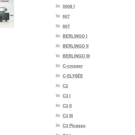
5008 I
607
807
BERLINGO I
BERLINGO II
BERLINGO III
C-crosser
C-ELYSÉE
C2
C3 I
C3 II
C3 III
C3 Picasso