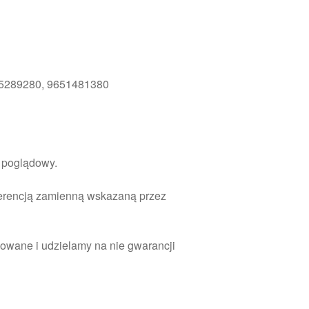
35289280, 9651481380
r poglądowy.
ferencją zamienną wskazaną przez
owane i udzielamy na nie gwarancji