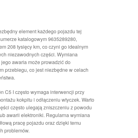
iezbędny element każdego pojazdu tej
 numerze katalogowym 9635289280,
iem 208 tysięcy km, co czyni go idealnym
ych niezawodnych części. Wymiana
yż jego awaria może prowadzić do
 przebiegu, co jest niezbędne w celach
eństwa.
n C5 I często wymaga interwencji przy
ontażu kokpitu i odłączeniu wtyczek. Warto
zęści często ulegają zniszczeniu z powodu
b awarii elektroniki. Regularna wymiana
łową pracę pojazdu oraz dzięki temu
ch problemów.