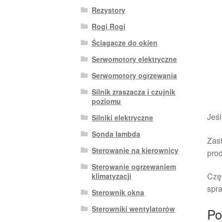
Rezystory
Rogi Rogi
Ściągacze do okien
Serwomotory elektryczne
Serwomotory ogrzewania
Silnik zraszacza i czujnik
poziomu
Jeśl
Silniki elektryczne
Sonda lambda
Zast
Sterowanie na kierownicy
pro
Sterowanie ogrzewaniem
Czę
klimatyzacji
spra
Sterownik okna
Sterowniki wentylatorów
Po