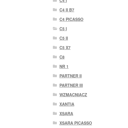
C4 I
C4 II B7
C4 PICASSO
C5 I
C5 II
C5 X7
C8
NR 1
PARTNER II
PARTNER III
WZMACNIACZ
XANTIA
XSARA
XSARA PICASSO