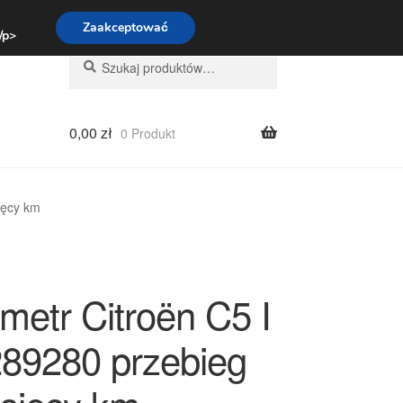
:00-16:00
800 003 167
Zaakceptować
 /p>
Szukaj:
Szukaj
0,00
zł
0 Produkt
ięcy km
metr Citroën C5 I
89280 przebieg