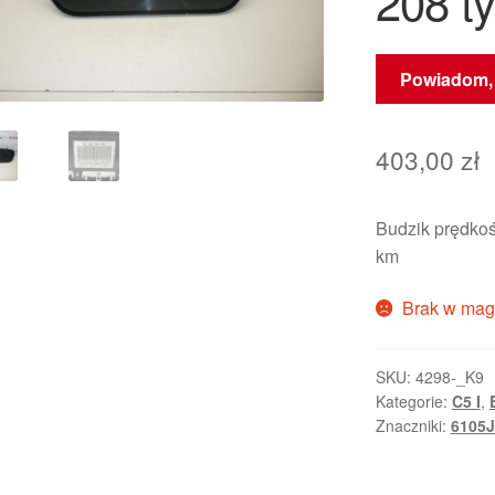
208 t
Powiadom, 
403,00
zł
Budzik prędkoś
km
Brak w mag
SKU:
4298-_K9
Kategorie:
C5 I
,
Znaczniki:
6105