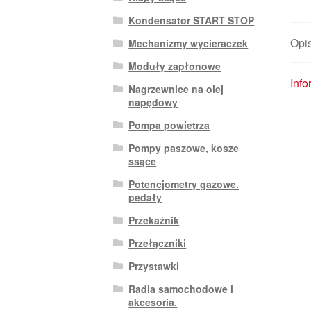
Kondensator START STOP
Opi
Mechanizmy wycieraczek
Moduły zapłonowe
Inf
Nagrzewnice na olej
napędowy
Pompa powietrza
Pompy paszowe, kosze
ssące
Potencjometry gazowe.
pedały
Przekaźnik
Przełączniki
Przystawki
Radia samochodowe i
akcesoria.