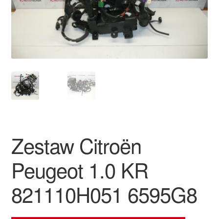
Płatności
Polityka prywatności
Procedura reklamacyjna
Skarga
Wózek
Zestaw Citroën
Zamówienia
Peugeot 1.0 KR
Zasady i warunki
821110H051 6595G8