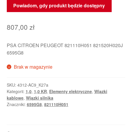
Powiadom, gdy produkt będzie dostępny
807,00
zł
PSA CITROEN PEUGEOT 821110H051 821520H020J
6595G8
Brak w magazynie
SKU:
4312-AC9_K27a
Kategorii:
1,0
,
1,0 KR
,
Elementy elektryczne
,
Wiązki
kablowe
,
Wiązki silnika
Znaczniki:
6595G8
,
821110H051