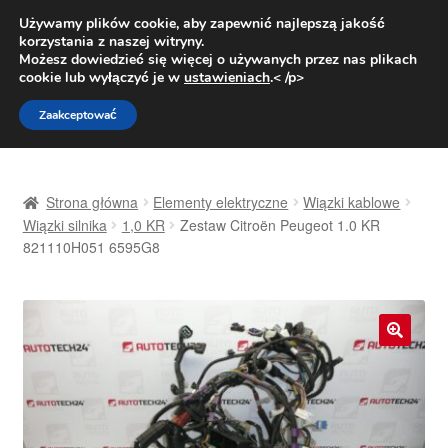
DOSTAWA od 31 zł
Używamy plików cookie, aby zapewnić najlepszą jakość
korzystania z naszej witryny.
Pn.-pt. 9:00-16:00
800 003 167
Możesz dowiedzieć się więcej o używanych przez nas plikach
cookie lub wyłączyć je w
ustawieniach
.< /p>
Przejdź
Przejdź
Menu
Zaakceptować
do
do
nawigacji
treści
Strona główna
Strona główna
Elementy elektryczne
Wiązki kablowe
Dostawa
Wiązki silnika
1,0 KR
Zestaw Citroën Peugeot 1.0 KR
821110H051 6595G8
Dostawa na cały świat
Kontakt
🔍
Moje konto
O nas