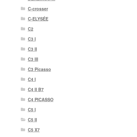
C-crosser
C-ELYSÉE
C2
C3 I
C3 II
C3 III
C3 Picasso
C4 I
C4 II B7
C4 PICASSO
C5 I
C5 II
C5 X7