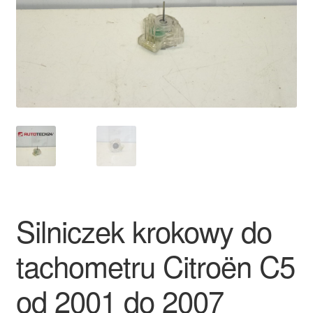
Płatności
Polityka prywatności
Procedura reklamacyjna
Skarga
Wózek
Zamówienia
Silniczek krokowy do
Zasady i warunki
tachometru Citroën C5
od 2001 do 2007