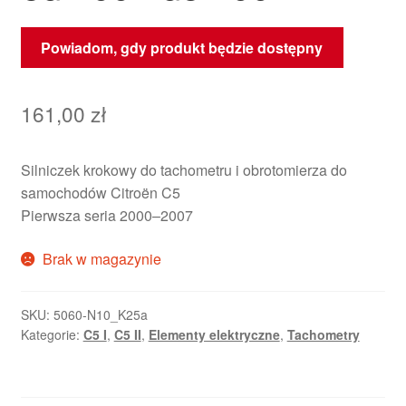
Powiadom, gdy produkt będzie dostępny
161,00
zł
Silniczek krokowy do tachometru i obrotomierza do
samochodów Citroën C5
Pierwsza seria 2000–2007
Brak w magazynie
SKU:
5060-N10_K25a
Kategorie:
C5 I
,
C5 II
,
Elementy elektryczne
,
Tachometry