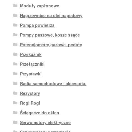
Moduły zapłonowe
Nagrzewnice na olej napędowy
Pompa powietrza
Pompy paszowe, kosze ssące
Potencjometry gazowe. pedały
Przekaźnik
Przełączniki
Przystawki
Radia samochodowe i akcesoria.
Rezystory
Rogi Rogi
Ściągacze do okien
Serwomotory elektryczne
Serwomotory ogrzewania