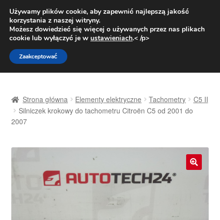
DOSTAWA od 31 zł
Używamy plików cookie, aby zapewnić najlepszą jakość
korzystania z naszej witryny.
Pn.-pt. 9:00-16:00
800 003 167
Możesz dowiedzieć się więcej o używanych przez nas plikach
cookie lub wyłączyć je w
ustawieniach
.< /p>
Przejdź
Przejdź
Menu
Zaakceptować
do
do
nawigacji
treści
Strona główna
Strona główna
Elementy elektryczne
Tachometry
C5 II
Dostawa
Silniczek krokowy do tachometru Citroën C5 od 2001 do
2007
Dostawa na cały świat
Kontakt
🔍
Moje konto
O nas