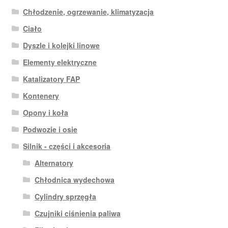
Chłodzenie, ogrzewanie, klimatyzacja
Ciało
Dyszle i kolejki linowe
Elementy elektryczne
Katalizatory FAP
Kontenery
Opony i koła
Podwozie i osie
Silnik - części i akcesoria
Alternatory
Chłodnica wydechowa
Cylindry sprzęgła
Czujniki ciśnienia paliwa