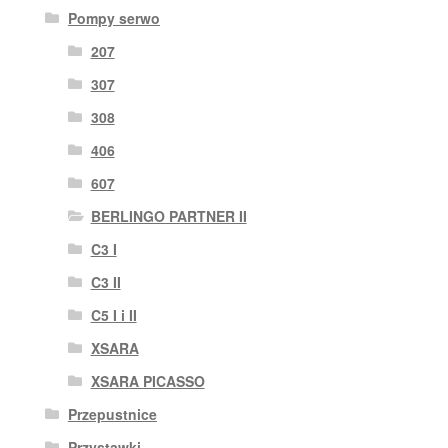
Pompy serwo
207
307
308
406
607
BERLINGO PARTNER II
C3 I
C3 II
C5 I i II
XSARA
XSARA PICASSO
Przepustnice
Przystawki