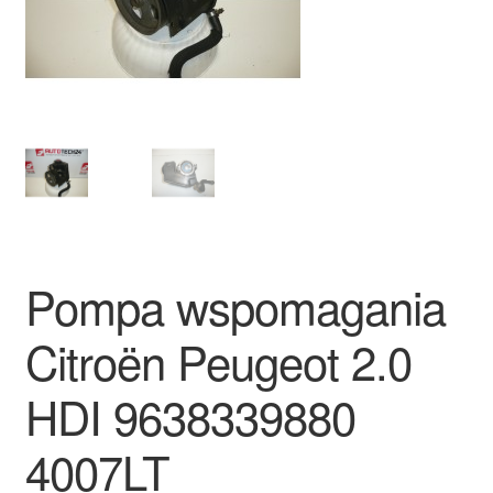
Płatności
Polityka prywatności
Procedura reklamacyjna
Skarga
Wózek
Pompa wspomagania
Zamówienia
Citroën Peugeot 2.0
Zasady i warunki
HDI 9638339880
4007LT