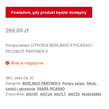
Powiadom, gdy produkt będzie dostępny
269,00
zł
Pompa serwo CITROEN BERLINGO II PICASSO i
PEUGEOT PARTNER II
Brak w magazynie
SKU:
2693-G8_K7
Kategorie:
BERLINGO PARTNER II
,
Pompy serwo
,
Silnik -
części i akcesoria
,
XSARA PICASSO
Znaczników:
4007AT
,
4007JA
,
4007LT
,
4007Z5
,
9638339880