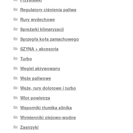
Regulatory ciśnienia paliwa
Rury wydechowe
Sprężarki klimatyzacji
Sprzęgła koła zamachowego
SZYNA + akcesoria
Turbo
Węgiel aktywowany
Węże paliwowe
Węże, rury dolotowe i turbo
Wlot powietrza
Wsporniki tłumika silnika
Wymienniki olejowo-wodne
Zastrzyki