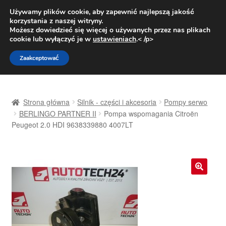
DOSTAWA od 31 zł
Używamy plików cookie, aby zapewnić najlepszą jakość
korzystania z naszej witryny.
Pn.-pt. 9:00-16:00
800 003 167
Możesz dowiedzieć się więcej o używanych przez nas plikach
cookie lub wyłączyć je w
ustawieniach
.< /p>
Przejdź
Przejdź
Menu
Zaakceptować
do
do
nawigacji
treści
Strona główna
Strona główna
Silnik - części i akcesoria
Pompy serwo
Dostawa
BERLINGO PARTNER II
Pompa wspomagania Citroën
Peugeot 2.0 HDI 9638339880 4007LT
Dostawa na cały świat
Kontakt
🔍
Moje konto
O nas