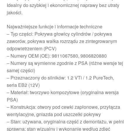
Idealny do szybkiej i ekonomicznej naprawy bez utraty
jakości.
Najważniejsze funkcje i informacje techniczne
– Typ części: Pokrywa głowicy cylindrów / pokrywa
zaworów, pokrywa wałka rozrządu ze zintegrowanym
odpowietrzeniem (PCV)
– Numery OEM (OE): 9811067580, 9806820880
– Numery są wymienne zgodnie z PSA (różne wersje tej
samej części)
– Przeznaczony do silników: 1.2 VTi / 1.2 PureTech,
seria EB2 (12V)
– Materiał: tworzywo kompozytowe (oryginalna wersja
PSA)
– Konstrukcja: otwory pod cewki zapłonowe, przyłącza
wentylacyjne, gniazda pod uszczelki pokrywy
– Stan: używana, oryginalna część z demontażu, w pełni
sprawna; stan wizualny i wykonanie według zdjęć