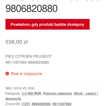
9806820880
Powiadom, gdy produkt będzie dostępny
538,00
zł
PIES CITROEN PEUGEOT
9811067580 9806820880
Brak w magazynie
SKU:
9016-V3_K36
Kategorie:
2.0 HDI RHR
,
Pokrywy zaworów
,
Silnik - części i
akcesoria
Znaczniki:
(12V)
,
9806820880
,
9811067580