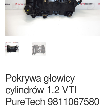
Płatności
Polityka prywatności
Procedura reklamacyjna
Skarga
Wózek
Zamówienia
Pokrywa głowicy
Zasady i warunki
cylindrów 1.2 VTI
PureTech 9811067580