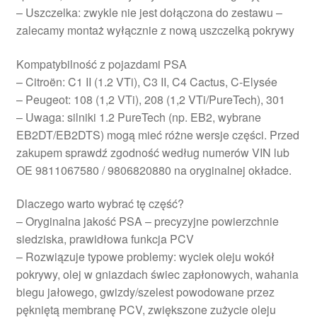
– Uszczelka: zwykle nie jest dołączona do zestawu –
zalecamy montaż wyłącznie z nową uszczelką pokrywy
Kompatybilność z pojazdami PSA
– Citroën: C1 II (1.2 VTi), C3 II, C4 Cactus, C-Elysée
– Peugeot: 108 (1,2 VTi), 208 (1,2 VTi/PureTech), 301
– Uwaga: silniki 1.2 PureTech (np. EB2, wybrane
EB2DT/EB2DTS) mogą mieć różne wersje części. Przed
zakupem sprawdź zgodność według numerów VIN lub
OE 9811067580 / 9806820880 na oryginalnej okładce.
Dlaczego warto wybrać tę część?
– Oryginalna jakość PSA – precyzyjne powierzchnie
siedziska, prawidłowa funkcja PCV
– Rozwiązuje typowe problemy: wyciek oleju wokół
pokrywy, olej w gniazdach świec zapłonowych, wahania
biegu jałowego, gwizdy/szelest powodowane przez
pękniętą membranę PCV, zwiększone zużycie oleju