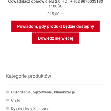
Odwadniacz oparów oleju 2.0 HDI RH02 9670033180
1180S0
215,00
zł
Powiadom, gdy produkt będzie dostępny
Dowiedz się więcej
Kategorie produktów
Chłodzenie, ogrzewanie, klimatyzacja
Ciało
Dyszle i kolejki linowe