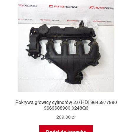
Pokrywa głowicy cylindrów 2.0 HDI 9645977980
9669688980 0248Q6
269,00
zł
Dodaj do koszyka