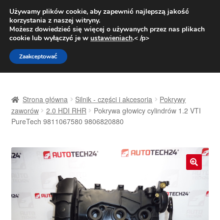
DOSTAWA od 31 zł
Używamy plików cookie, aby zapewnić najlepszą jakość
korzystania z naszej witryny.
Pn.-pt. 9:00-16:00
800 003 167
Możesz dowiedzieć się więcej o używanych przez nas plikach
cookie lub wyłączyć je w
ustawieniach
.< /p>
Przejdź
Przejdź
Menu
Zaakceptować
do
do
nawigacji
treści
Strona główna
Strona główna
Silnik - części i akcesoria
Pokrywy
Dostawa
zaworów
2.0 HDI RHR
Pokrywa głowicy cylindrów 1.2 VTI
PureTech 9811067580 9806820880
Dostawa na cały świat
Kontakt
🔍
Moje konto
O nas