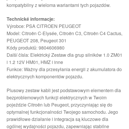
kompatybilny z wieloma wariantami tych pojazdów.
Technické informacje:
Výrobce: PSA CITROEN PEUGEOT
Model: Citroën C-Elysée, Citroën C3, Citroën C4 Cactus,
PEUGEOT 208, Peugeot 301
Kódy produktů: 9804606980
Další čísla: Elektrický Zestaw dla grup silników 1.0 ZM01
i 1.2 12V HM01, HMZ i inne
Funkce: Ważny dla przesyłania energii z akumulatora do
elektrycznych komponentów pojazdu.
Plusowy zestaw kabli jest podstawowym elementem dla
bezproblemowych funkcji elektrycznych w Twoim
pojeździe Citroën lub Peugeot, przyczyniając się do
optymalnej funkcjonalności Twojego samochodu. Jego
prawidłowe działanie i integracja są kluczowe dla
ogólnej wydajności pojazdu, zapewniając stabilne