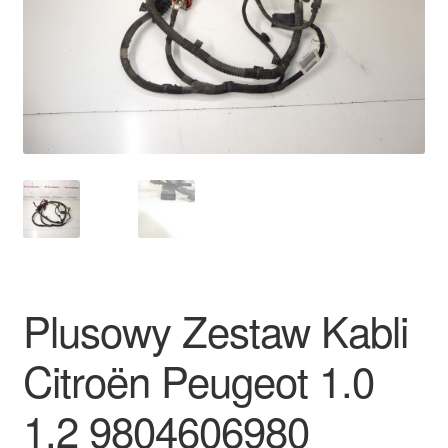
Płatności
Polityka prywatności
Procedura reklamacyjna
Skarga
Wózek
Zamówienia
Plusowy Zestaw Kabli
Zasady i warunki
Citroën Peugeot 1.0
1.2 9804606980