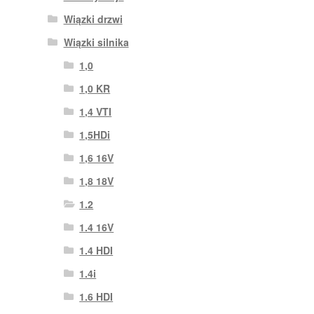
Wiązki drzwi
Wiązki silnika
1,0
1,0 KR
1,4 VTI
1,5HDi
1,6 16V
1,8 18V
1.2
1.4 16V
1.4 HDI
1.4i
1.6 HDI