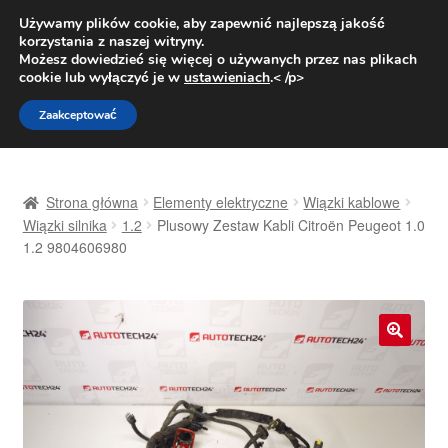
DOSTAWA od 31 zł
Używamy plików cookie, aby zapewnić najlepszą jakość
korzystania z naszej witryny.
Pn.-pt. 9:00-16:00
800 003 167
Możesz dowiedzieć się więcej o używanych przez nas plikach
cookie lub wyłączyć je w
ustawieniach
.< /p>
Przejdź
Przejdź
Menu
Zaakceptować
do
do
nawigacji
treści
Strona główna
Strona główna
Elementy elektryczne
Wiązki kablowe
Dostawa
Wiązki silnika
1.2
Plusowy Zestaw Kabli Citroën Peugeot 1.0
1.2 9804606980
Dostawa na cały świat
Kontakt
🔍
Moje konto
O nas