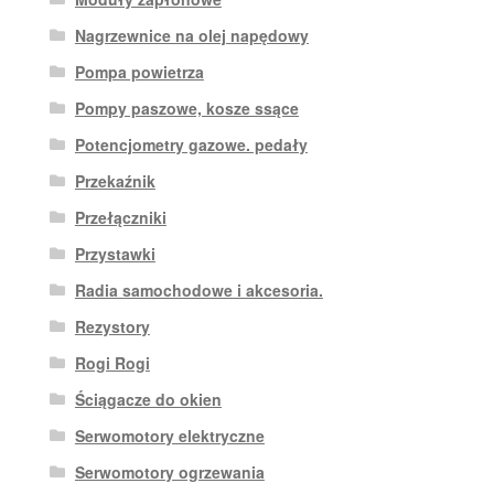
Nagrzewnice na olej napędowy
Pompa powietrza
Pompy paszowe, kosze ssące
Potencjometry gazowe. pedały
Przekaźnik
Przełączniki
Przystawki
Radia samochodowe i akcesoria.
Rezystory
Rogi Rogi
Ściągacze do okien
Serwomotory elektryczne
Serwomotory ogrzewania