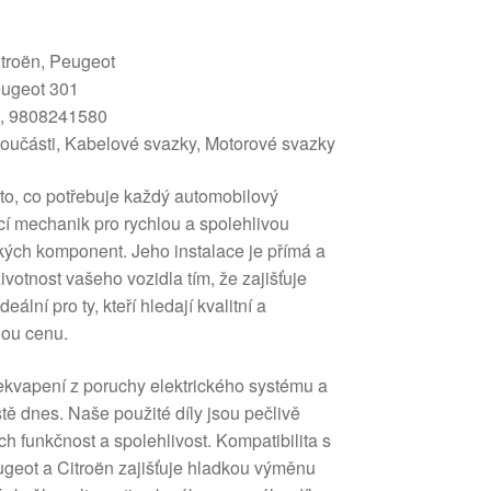
itroën, Peugeot
eugeot 301
0, 9808241580
o součásti, Kabelové svazky, Motorové svazky
 to, co potřebuje každý automobilový
í mechanik pro rychlou a spolehlivou
kých komponent. Jeho instalace je přímá a
votnost vašeho vozidla tím, že zajišťuje
deální pro ty, kteří hledají kvalitní a
nou cenu.
ekvapení z poruchy elektrického systému a
eště dnes. Naše použité díly jsou pečlivě
ch funkčnost a spolehlivost. Kompatibilita s
eot a Citroën zajišťuje hladkou výměnu