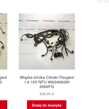
geot
Wiązka silnika Citroën Peugeot
0
1.6 16V NFU 9663466280
6569FG
538,00
zł
Dodaj do koszyka