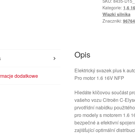
C-
SKU:
8435-D15_
Kategorie:
1,6 1
Elysée
Wiązki silnika
Peugeot
Znaczniki:
96764
301
1.6
9676421380
9808241580
Opis
s
Elektrický svazek plus k au
ormacje dodatkowe
Pro motor 1.6 16V NFP
Hledáte klíčovou součást pr
vašeho vozu Citroën C-Ely
prvotřídní nabídku použitéh
pro modely s motorem 1.6 16
bezpečné a efektivní spojen
zajišťující optimální distribu