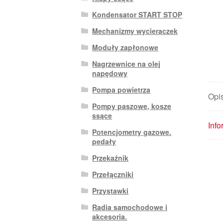
Kondensator START STOP
Mechanizmy wycieraczek
Moduły zapłonowe
Nagrzewnice na olej
napędowy
Pompa powietrza
Opi
Pompy paszowe, kosze
ssące
Inf
Potencjometry gazowe.
pedały
Przekaźnik
Przełączniki
Przystawki
Radia samochodowe i
akcesoria.