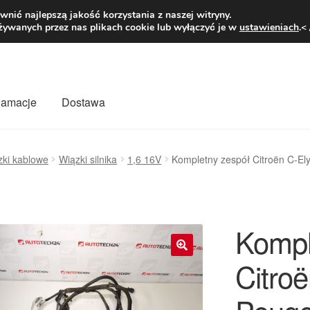
1 zł
Pn.-pt. 9
nić najlepszą jakość korzystania z naszej witryny.
żywanych przez nas plikach cookie lub wyłączyć je w
ustawieniach
.<
klamacje
Dostawa
wiat
Kontakt
Moje konto
O nas
Płatności
Polityka prywatności
zki kablowe
Wiązki silnika
1,6 16V
Kompletny zespół Citroën C-E
mówienia
Zasady i warunki
Kompl
Citro
🔍