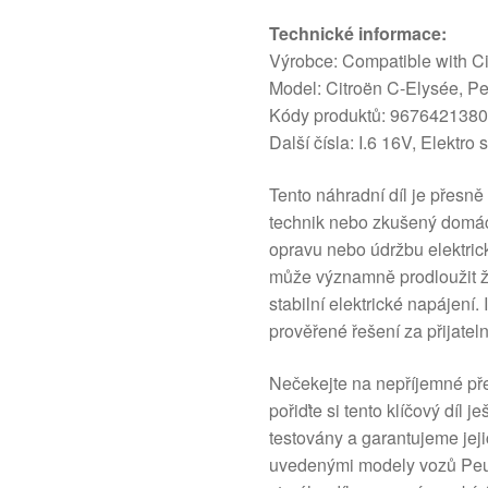
Technické informace:
Výrobce: Compatible with C
Model: Citroën C-Elysée, P
Kódy produktů: 967642138
Další čísla: I.6 16V, Elektr
Tento náhradní díl je přesně
technik nebo zkušený domác
opravu nebo údržbu elektric
může významně prodloužit ži
stabilní elektrické napájení. I
prověřené řešení za přijatel
Nečekejte na nepříjemné př
pořiďte si tento klíčový díl j
testovány a garantujeme jeji
uvedenými modely vozů Peug