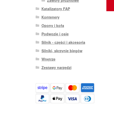
Zawory próżniowe
Katalizatory FAP
Kontenery
Opony i koła
Podwozie i osie
Silnik - części i akcesoria
Silniki, skrzynie biegów
Wnętrze
Zestawy narzędzi