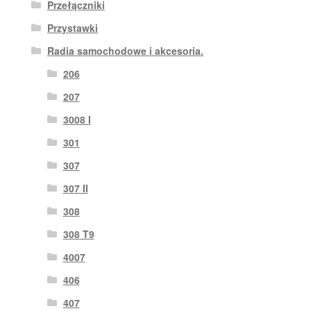
Przełączniki
Przystawki
Radia samochodowe i akcesoria.
206
207
3008 I
301
307
307 II
308
308 T9
4007
406
407