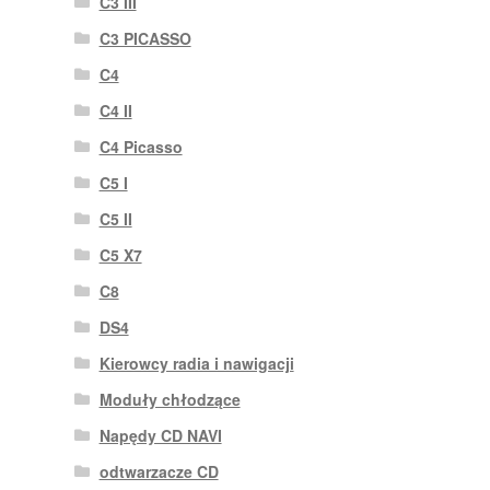
C3 III
C3 PICASSO
C4
C4 II
C4 Picasso
C5 I
C5 II
C5 X7
C8
DS4
Kierowcy radia i nawigacji
Moduły chłodzące
Napędy CD NAVI
odtwarzacze CD