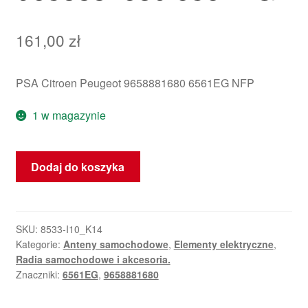
161,00
zł
PSA Citroen Peugeot 9658881680 6561EG NFP
1 w magazynie
ilość
Dodaj do koszyka
Moduł
antenowy
Peugeot
407
SKU:
8533-I10_K14
Kategorie:
Anteny samochodowe
,
Elementy elektryczne
,
9658881680
Radia samochodowe i akcesoria.
6561EG
Znaczniki:
6561EG
,
9658881680