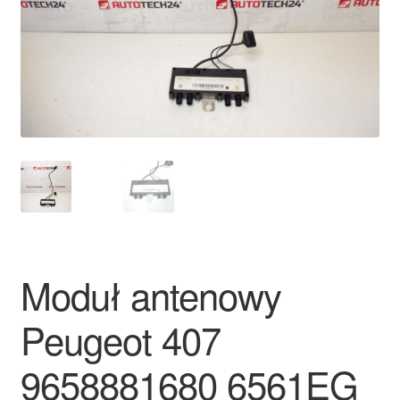
Płatności
Polityka prywatności
Procedura reklamacyjna
Skarga
Wózek
Zamówienia
Moduł antenowy
Zasady i warunki
Peugeot 407
9658881680 6561EG