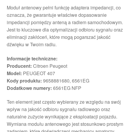
Moduł antenowy pełni funkcję adaptera impedancji, co
oznacza, że gwarantuje właściwe dopasowanie
impedancji pomiędzy anteną a radiem samochodowym.
Jest to kluczowe dla optymalizacji odbioru sygnału oraz
eliminacji zakłóceń, które mogą pogarszać jakość
dźwięku w Twoim radiu.
Informacje techniczne:
Producent:
Citroen Peugeot
Model:
PEUGEOT 407
Kody produktu:
9658881680, 6561EG
Dodatkowe numery:
6561EG NFP
Ten element jest często wybierany ze względu na swój
wpływ na jakość odbioru sygnału radiowego oraz
naturalne zużycie wynikające z eksploatacji pojazdu.
Wymiana modułu antenowego jest stosunkowo prostym
zadaniem, które doświadczeni mechanicy amatorzy