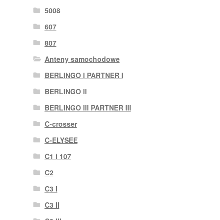
5008
607
807
Anteny samochodowe
BERLINGO I PARTNER I
BERLINGO II
BERLINGO III PARTNER III
C-crosser
C-ELYSEE
C1 i 107
C2
C3 I
C3 II