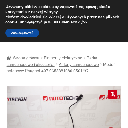
DOSTAWA od 31 zł
Używamy plików cookie, aby zapewnić najlepszą jakość
korzystania z naszej witryny.
Pn.-pt. 9:00-16:00
800 003 167
Możesz dowiedzieć się więcej o używanych przez nas plikach
cookie lub wyłączyć je w
ustawieniach
.< /p>
Przejdź
Przejdź
Menu
Zaakceptować
do
do
nawigacji
treści
Strona główna
Strona główna
Elementy elektryczne
Radia
Dostawa
samochodowe i akcesoria.
Anteny samochodowe
Moduł
antenowy Peugeot 407 9658881680 6561EG
Dostawa na cały świat
Kontakt
🔍
Moje konto
O nas