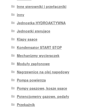
Inne sterowniki i przełączniki
inny
Jednostka HYDROAKTYWNA
Jednostki sterujące
Klapy ssące
Kondensator START STOP
Mechanizmy wycieraczek
Moduły zapłonowe
Nagrzewnice na olej napędowy
Pompa powietrza
Pompy paszowe, kosze ssące
Potencjometry gazowe. pedały
Przekaźnik