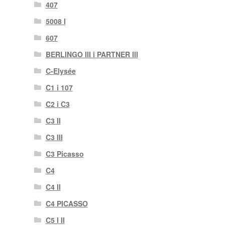
407
5008 I
607
BERLINGO III i PARTNER III
C-Elysée
C1 i 107
C2 i C3
C3 II
C3 III
C3 Picasso
C4
C4 II
C4 PICASSO
C5 I II