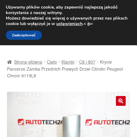
DOSTAWA od 31 zł
Używamy plików cookie, aby zapewnić najlepszą jakość
korzystania z naszej witryny.
Pn.-pt. 9:00-16:00
800 003 167
Możesz dowiedzieć się więcej o używanych przez nas plikach
cookie lub wyłączyć je w
ustawieniach
.< /p>
Przejdź
Przejdź
Menu
Zaakceptować
do
do
nawigacji
treści
Strona główna
Strona główna
Ciało
Klamki
C8 i 807
Krycie
Dostawa
Pancerze Zamka Przednich Prawych Drzwi Citroën Peugeot
Chrom 9119L8
Dostawa na cały świat
Kontakt
🔍
Moje konto
O nas