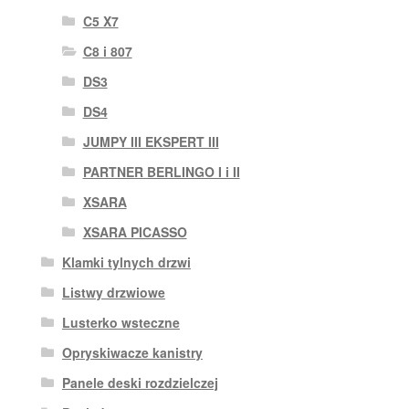
C5 X7
C8 i 807
DS3
DS4
JUMPY III EKSPERT III
PARTNER BERLINGO I i II
XSARA
XSARA PICASSO
Klamki tylnych drzwi
Listwy drzwiowe
Lusterko wsteczne
Opryskiwacze kanistry
Panele deski rozdzielczej