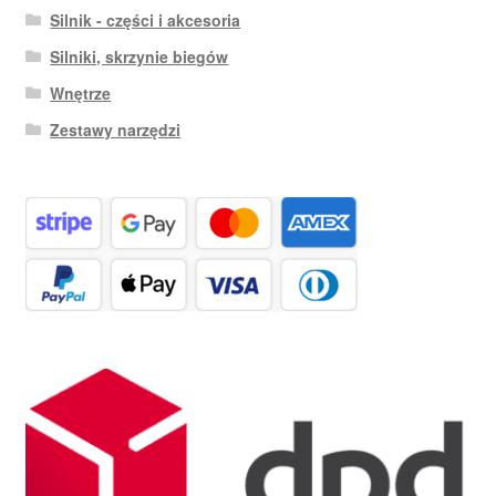
Silnik - części i akcesoria
Silniki, skrzynie biegów
Wnętrze
Zestawy narzędzi