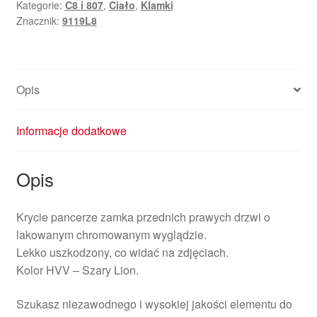
Kategorie:
C8 i 807
,
Ciało
,
Klamki
Prawych
Znacznik:
9119L8
Drzwi
Citroën
Peugeot
Chrom
Opis
9119L8
Informacje dodatkowe
Opis
Krycie pancerze zamka przednich prawych drzwi o
lakowanym chromowanym wyglądzie.
Lekko uszkodzony, co widać na zdjęciach.
Kolor HVV – Szary Lion.
Szukasz niezawodnego i wysokiej jakości elementu do