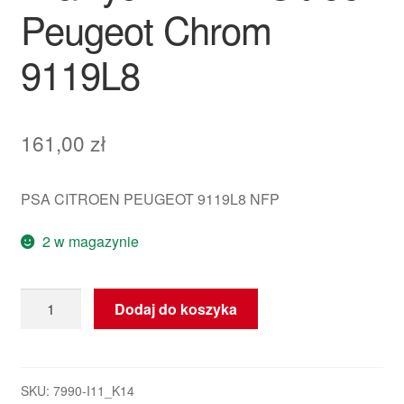
Peugeot Chrom
9119L8
161,00
zł
PSA CITROEN PEUGEOT 9119L8 NFP
2 w magazynie
ilość
Dodaj do koszyka
Krycie
Pancerze
Zamka
Przednich
SKU:
7990-I11_K14