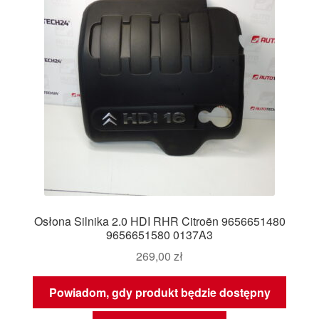
Osłona Silnika 2.0 HDI RHR Citroën 9656651480
9656651580 0137A3
269,00
zł
Powiadom, gdy produkt będzie dostępny