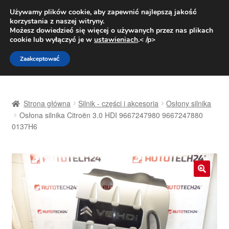
DOSTAWA od 31 zł
Używamy plików cookie, aby zapewnić najlepszą jakość
korzystania z naszej witryny.
Pn.-pt. 9:00-16:00
800 003 167
Możesz dowiedzieć się więcej o używanych przez nas plikach
cookie lub wyłączyć je w
ustawieniach
.< /p>
Przejdź
Przejdź
Menu
Zaakceptować
do
do
nawigacji
treści
Strona główna
Strona główna
Silnik - części i akcesoria
Osłony silnika
Dostawa
Osłona silnika Citroën 3.0 HDI 9667247980 9667247880
0137H6
Dostawa na cały świat
Kontakt
🔍
Moje konto
O nas