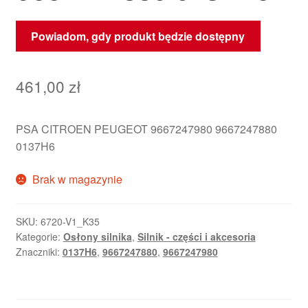
Powiadom, gdy produkt będzie dostępny
461,00
zł
PSA CITROEN PEUGEOT 9667247980 9667247880
0137H6
Brak w magazynie
SKU:
6720-V1_K35
Kategorie:
Osłony silnika
,
Silnik - części i akcesoria
Znaczniki:
0137H6
,
9667247880
,
9667247980