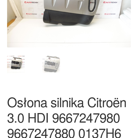
Płatności
Polityka prywatności
Procedura reklamacyjna
Skarga
Wózek
Zamówienia
Osłona silnika Citroën
Zasady i warunki
3.0 HDI 9667247980
9667247880 0137H6