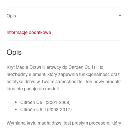
i
II
Opis
9632599777
9329VJ
Nowa
Informacje dodatkowe
Część
Opis
Kryt Madla Drzwi Kierowcy do Citroën C5 I i II to
niezbędny element, który zapewnia funkcjonalność oraz
estetykę drzwi w Twoim samochodzie. Ten nowy produkt
idealnie pasuje do modeli:
Citroën C5 I (2001-2008)
Citroën C5 II (2008-2017)
Wymiana krytu madła drzwi jest prostym procesem, który