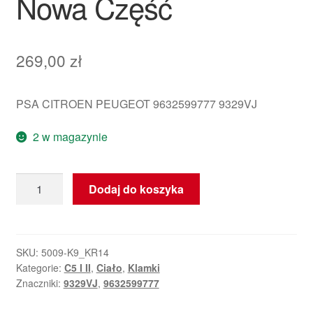
Nowa Część
269,00
zł
PSA CITROEN PEUGEOT 9632599777 9329VJ
2 w magazynie
ilość
Dodaj do koszyka
Kryz
Madla
Drzwi
Kierowcy
SKU:
5009-K9_KR14
Kategorie:
C5 I II
,
Ciało
,
Klamki
Citroën
Znaczniki:
9329VJ
,
9632599777
C5
I