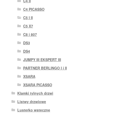
C4 II
C4 PICASSO
C5 I II
C5 X7
C8 i 807
DS3
DS4
JUMPY III EKSPERT III
PARTNER BERLINGO I i II
XSARA
XSARA PICASSO
Klamki tylnych drzwi
Listwy drzwiowe
Lusterko wsteczne