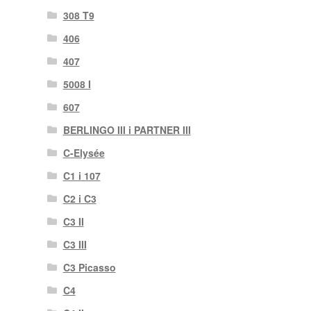
308 T9
406
407
5008 I
607
BERLINGO III i PARTNER III
C-Elysée
C1 i 107
C2 i C3
C3 II
C3 III
C3 Picasso
C4