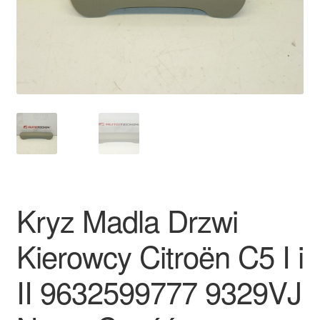
Płatności
Polityka prywatności
Procedura reklamacyjna
Skarga
Wózek
Kryz Madla Drzwi
Zamówienia
Kierowcy Citroën C5 I i
Zasady i warunki
II 9632599777 9329VJ