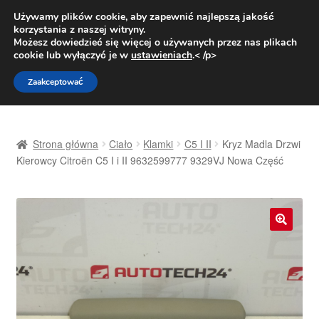
DOSTAWA od 31 zł
Używamy plików cookie, aby zapewnić najlepszą jakość
korzystania z naszej witryny.
Pn.-pt. 9:00-16:00
800 003 167
Możesz dowiedzieć się więcej o używanych przez nas plikach
cookie lub wyłączyć je w
ustawieniach
.< /p>
Przejdź
Przejdź
Menu
Zaakceptować
do
do
nawigacji
treści
Strona główna
Strona główna
Ciało
Klamki
C5 I II
Kryz Madla Drzwi
Dostawa
Kierowcy Citroën C5 I i II 9632599777 9329VJ Nowa Część
Dostawa na cały świat
Kontakt
🔍
Moje konto
O nas