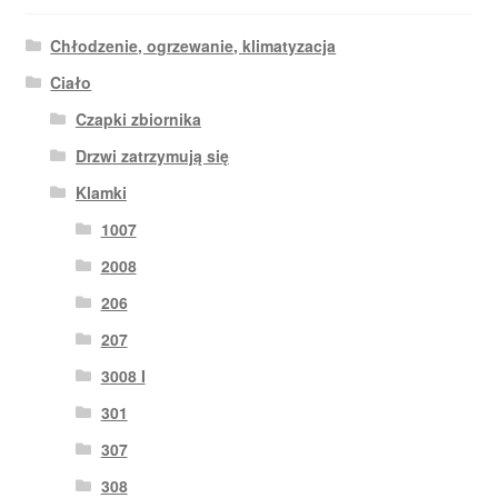
Chłodzenie, ogrzewanie, klimatyzacja
Ciało
Czapki zbiornika
Drzwi zatrzymują się
Klamki
1007
2008
206
207
3008 I
301
307
308