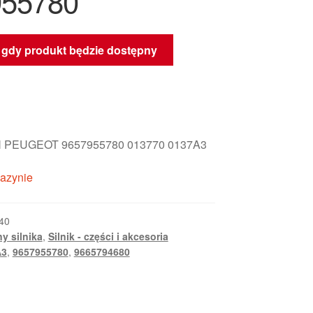
955780
gdy produkt będzie dostępny
 PEUGEOT 9657955780 013770 0137A3
azynie
40
y silnika
,
Silnik - części i akcesoria
A3
,
9657955780
,
9665794680