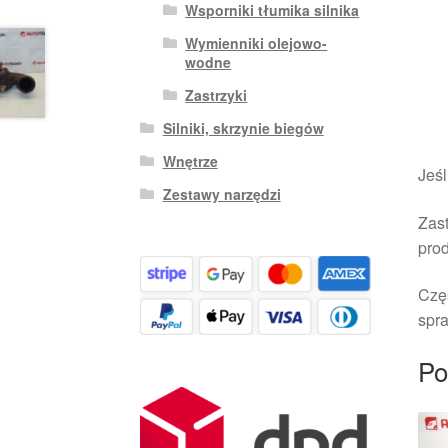
Wsporniki tłumika silnika
Wymienniki olejowo-
wodne
Zastrzyki
Silniki, skrzynie biegów
Wnętrze
Jeśl
Zestawy narzędzi
Zast
pro
Czę
spra
Po