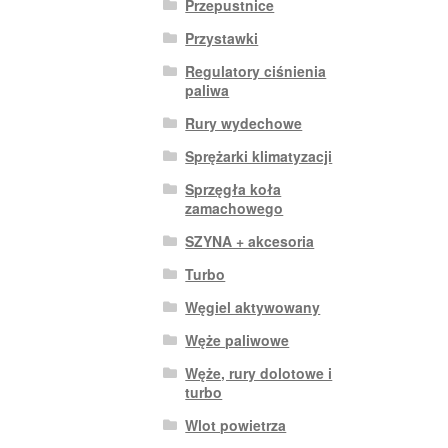
Przepustnice
Przystawki
Regulatory ciśnienia
paliwa
Rury wydechowe
Sprężarki klimatyzacji
Sprzęgła koła
zamachowego
SZYNA + akcesoria
Turbo
Węgiel aktywowany
Węże paliwowe
Węże, rury dolotowe i
turbo
Wlot powietrza