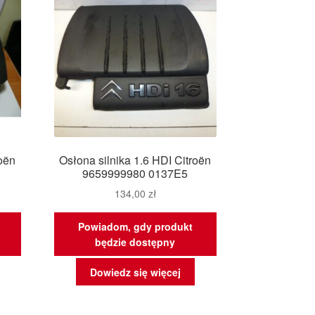
oën
Osłona silnika 1.6 HDI Citroën
9659999980 0137E5
134,00
zł
Powiadom, gdy produkt
będzie dostępny
Dowiedz się więcej