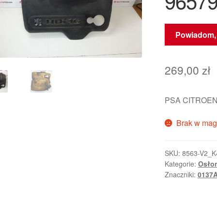
9657
Powiadom, 
269,00
zł
PSA CITROEN
Brak w mag
SKU:
8563-V2_K
Kategorie:
Osłon
Znaczniki:
0137