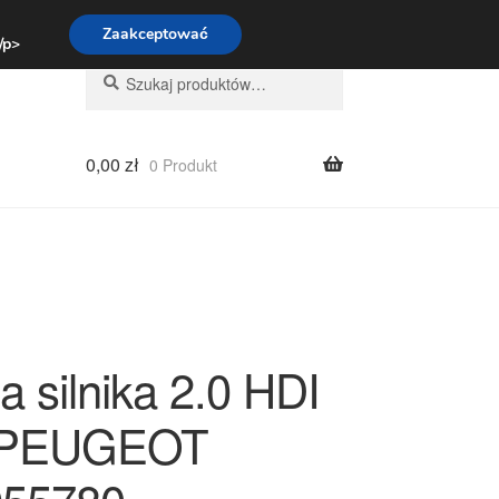
:00-16:00
800 003 167
Zaakceptować
 /p>
Szukaj:
Szukaj
0,00
zł
0 Produkt
 silnika 2.0 HDI
PEUGEOT