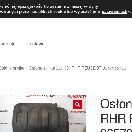
1 zł
Pn.-pt. 9
nić najlepszą jakość korzystania z naszej witryny.
żywanych przez nas plikach cookie lub wyłączyć je w
ustawieniach
.<
klamacje
Dostawa
wiat
Kontakt
Moje konto
O nas
Płatności
Polityka prywatności
Osłony silnika
Osłona silnika 2.0 HDI RHR PEUGEOT 9657955780
mówienia
Zasady i warunki
Osłona
RHR 
🔍