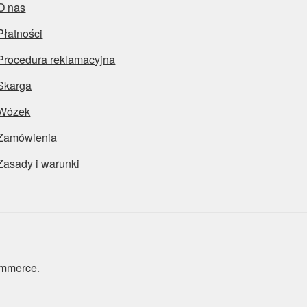
O nas
Płatności
Procedura reklamacyjna
Skarga
Wózek
Zamówienia
Zasady i warunki
ommerce
.