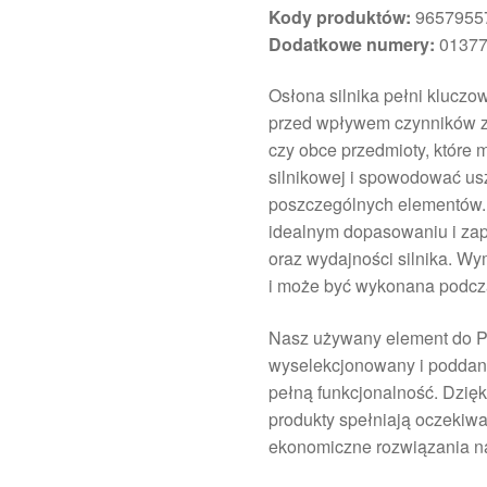
Kody produktów:
96579557
Dodatkowe numery:
01377
Osłona silnika pełni kluczo
przed wpływem czynników ze
czy obce przedmioty, które 
silnikowej i spowodować us
poszczególnych elementów. 
idealnym dopasowaniu i za
oraz wydajności silnika. Wy
i może być wykonana podcza
Nasz używany element do P
wyselekcjonowany i poddany
pełną funkcjonalność. Dzię
produkty spełniają oczekiwa
ekonomiczne rozwiązania n