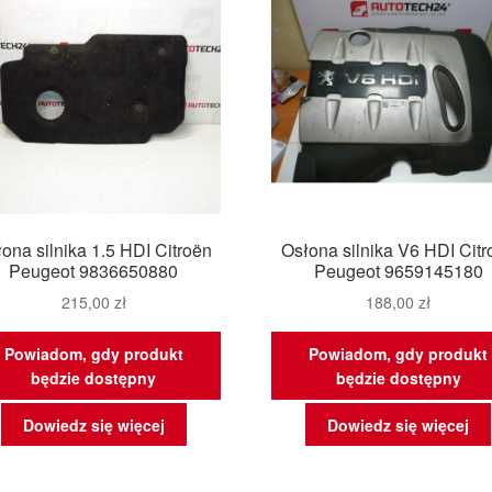
ona silnika 1.5 HDI Citroën
Osłona silnika V6 HDI Citr
Peugeot 9836650880
Peugeot 9659145180
215,00
zł
188,00
zł
Powiadom, gdy produkt
Powiadom, gdy produkt
będzie dostępny
będzie dostępny
Dowiedz się więcej
Dowiedz się więcej