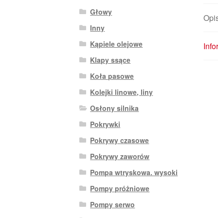
Głowy
Opi
Inny
Kąpiele olejowe
Inf
Klapy ssące
Koła pasowe
Kolejki linowe, liny
Osłony silnika
Pokrywki
Pokrywy czasowe
Pokrywy zaworów
Pompa wtryskowa. wysoki
Pompy próżniowe
Pompy serwo