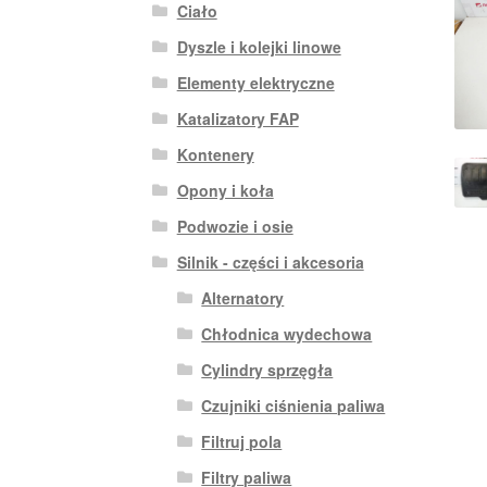
Ciało
Dyszle i kolejki linowe
Elementy elektryczne
Katalizatory FAP
Kontenery
Opony i koła
Podwozie i osie
Silnik - części i akcesoria
Alternatory
Chłodnica wydechowa
Cylindry sprzęgła
Czujniki ciśnienia paliwa
Filtruj pola
Filtry paliwa