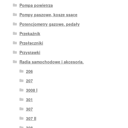
Pompa powietrza
Pompy paszowe, kosze ssące
Potencjometry gazowe. pedały
Przekaźnik
Przełączniki
Przystawki
Radia samochodowe i akcesoria.
206
207
3008 I
301
307
307 II
308