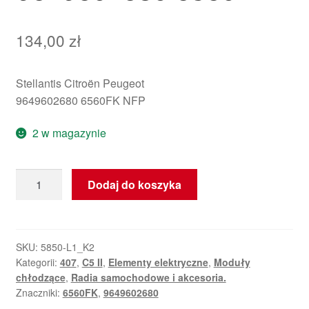
134,00
zł
Stellantis Citroën Peugeot
9649602680 6560FK NFP
2 w magazynie
ilość
Dodaj do koszyka
Moduł
chłodzenia
radia
Citroën
SKU:
5850-L1_K2
Kategorii:
407
,
C5 II
,
Elementy elektryczne
,
Moduły
Peugeot
chłodzące
,
Radia samochodowe i akcesoria.
9649602680
Znaczniki:
6560FK
,
9649602680
6560FK