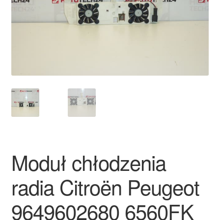
Płatności
Polityka prywatności
Procedura reklamacyjna
Skarga
Wózek
Zamówienia
Moduł chłodzenia
Zasady i warunki
radia Citroën Peugeot
9649602680 6560FK