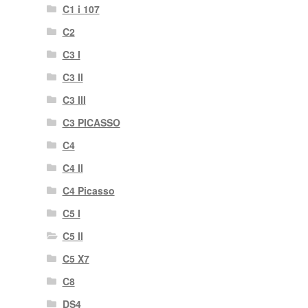
C1 i 107
C2
C3 I
C3 II
C3 III
C3 PICASSO
C4
C4 II
C4 Picasso
C5 I
C5 II
C5 X7
C8
DS4