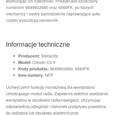
wydłużając ich żywotność. Produkt jest oznaczony
numerami 9649602680 oraz 6560FK, po których
mechanicy i osoby samodzielnie naprawiające auta
często wyszukują zamiennik.
Informacje techniczne
Producent:
Stellantis
Model:
Citroën C5 II
Kody produktu:
9649602680, 6560FK
Inne numery:
NFP
Uchwyt pełni funkcję montażową dla wentylatora
chłodzącego moduł radia. Zapewnia stabilne osadzenie
wentylatora w obudowie radia/nawigacji, utrzymując
odpowiednią odległość i kierunek przepływu powietrza
do radiatora lub obudowy elektronicznej.