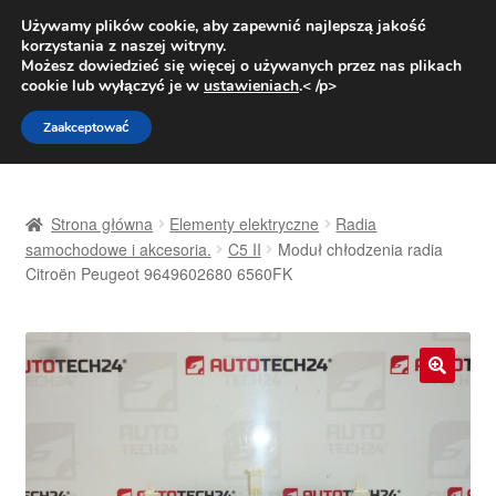
DOSTAWA od 31 zł
Używamy plików cookie, aby zapewnić najlepszą jakość
korzystania z naszej witryny.
Pn.-pt. 9:00-16:00
800 003 167
Możesz dowiedzieć się więcej o używanych przez nas plikach
cookie lub wyłączyć je w
ustawieniach
.< /p>
Przejdź
Przejdź
Menu
Zaakceptować
do
do
nawigacji
treści
Strona główna
Strona główna
Elementy elektryczne
Radia
Dostawa
samochodowe i akcesoria.
C5 II
Moduł chłodzenia radia
Citroën Peugeot 9649602680 6560FK
Dostawa na cały świat
Kontakt
🔍
Moje konto
O nas