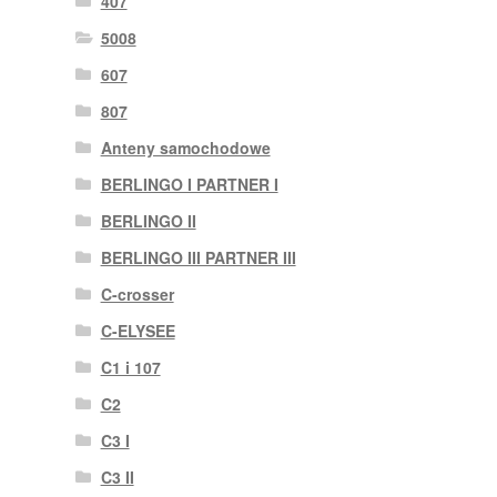
407
5008
607
807
Anteny samochodowe
BERLINGO I PARTNER I
BERLINGO II
BERLINGO III PARTNER III
C-crosser
C-ELYSEE
C1 i 107
C2
C3 I
C3 II