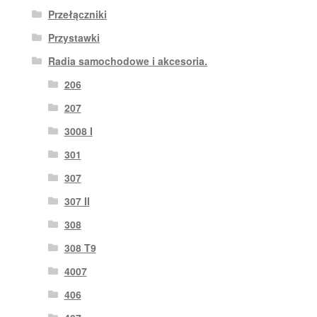
Przełączniki
Przystawki
Radia samochodowe i akcesoria.
206
207
3008 I
301
307
307 II
308
308 T9
4007
406