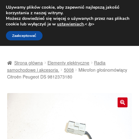
DOSTAWA od 31 zł
Używamy plików cookie, aby zapewnić najlepszą jakość
korzystania z naszej witryny.
Pn.-pt. 9:00-16:00
800 003 167
Możesz dowiedzieć się więcej o używanych przez nas plikach
cookie lub wyłączyć je w
ustawieniach
.< /p>
Przejdź
Przejdź
Menu
Zaakceptować
do
do
nawigacji
treści
Strona główna
Strona główna
Elementy elektryczne
Radia
Dostawa
samochodowe i akcesoria.
5008
Mikrofon głośnomówiący
Citroën Peugeot DS 9812373180
Dostawa na cały świat
Kontakt
🔍
Moje konto
O nas