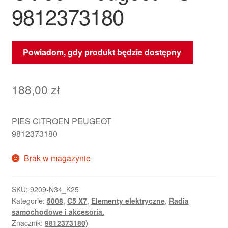
9812373180
Powiadom, gdy produkt będzie dostępny
188,00
zł
PIES CITROEN PEUGEOT
9812373180
Brak w magazynie
SKU:
9209-N34_K25
Kategorie:
5008
,
C5 X7
,
Elementy elektryczne
,
Radia
samochodowe i akcesoria.
Znacznik:
9812373180)