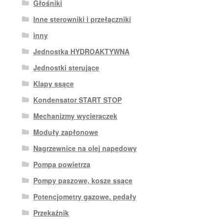
Głośniki
Inne sterowniki i przełączniki
inny
Jednostka HYDROAKTYWNA
Jednostki sterujące
Klapy ssące
Kondensator START STOP
Mechanizmy wycieraczek
Moduły zapłonowe
Nagrzewnice na olej napędowy
Pompa powietrza
Pompy paszowe, kosze ssące
Potencjometry gazowe. pedały
Przekaźnik