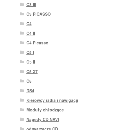
C3 III
C3 PICASSO
C4
C4 II
C4 Picasso
C5 I
C5 II
C5 X7
C8
DS4
Kierowcy radia i nawigacji
Moduły chłodzące
Napędy CD NAVI
odtwarzacze CD