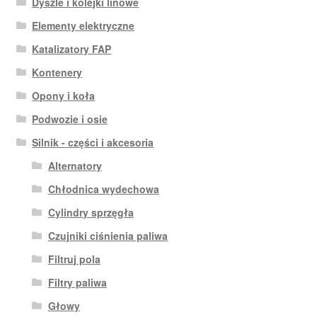
Dyszle i kolejki linowe
Elementy elektryczne
Katalizatory FAP
Kontenery
Opony i koła
Podwozie i osie
Silnik - części i akcesoria
Alternatory
Chłodnica wydechowa
Cylindry sprzęgła
Czujniki ciśnienia paliwa
Filtruj pola
Filtry paliwa
Głowy