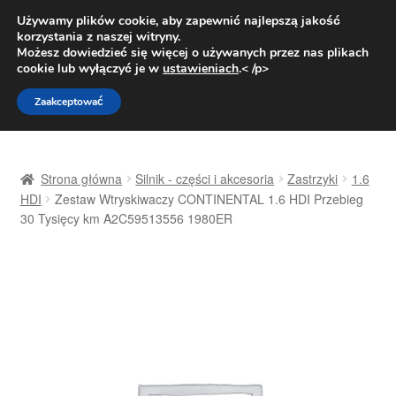
DOSTAWA od 31 zł
Używamy plików cookie, aby zapewnić najlepszą jakość
korzystania z naszej witryny.
Pn.-pt. 9:00-16:00
800 003 167
Możesz dowiedzieć się więcej o używanych przez nas plikach
cookie lub wyłączyć je w
ustawieniach
.< /p>
Przejdź
Przejdź
Menu
Zaakceptować
do
do
nawigacji
treści
Strona główna
Strona główna
Silnik - części i akcesoria
Zastrzyki
1.6
Dostawa
HDI
Zestaw Wtryskiwaczy CONTINENTAL 1.6 HDI Przebieg
30 Tysięcy km A2C59513556 1980ER
Dostawa na cały świat
Kontakt
Moje konto
O nas