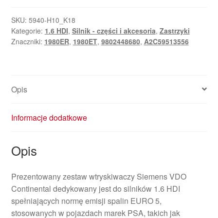
SKU:
5940-H10_K18
Kategorie:
1.6 HDI
,
Silnik - części i akcesoria
,
Zastrzyki
Znaczniki:
1980ER
,
1980ET
,
9802448680
,
A2C59513556
Opis
Informacje dodatkowe
Opis
Prezentowany zestaw wtryskiwaczy Siemens VDO
Continental dedykowany jest do silników 1.6 HDI
spełniających normę emisji spalin EURO 5,
stosowanych w pojazdach marek PSA, takich jak