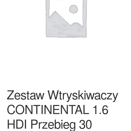
Płatności
Polityka prywatności
Procedura reklamacyjna
Skarga
Wózek
Zamówienia
Zestaw Wtryskiwaczy
Zasady i warunki
CONTINENTAL 1.6
HDI Przebieg 30